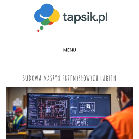
MENU
SKIP
TO
CONTENT
BUDOWA MASZYN PRZEMYSŁOWYCH LUBLIN