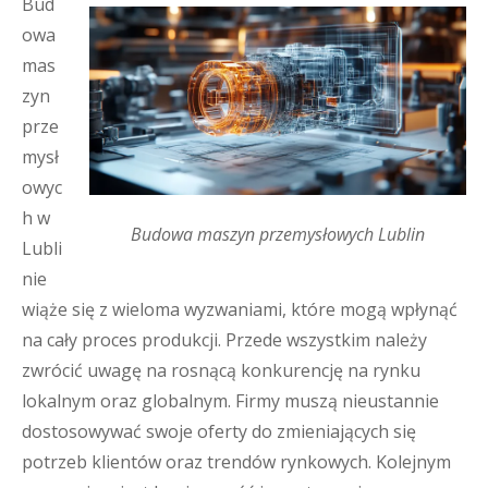
Bud
owa
mas
zyn
prze
mysł
owyc
h w
Budowa maszyn przemysłowych Lublin
Lubli
nie
wiąże się z wieloma wyzwaniami, które mogą wpłynąć
na cały proces produkcji. Przede wszystkim należy
zwrócić uwagę na rosnącą konkurencję na rynku
lokalnym oraz globalnym. Firmy muszą nieustannie
dostosowywać swoje oferty do zmieniających się
potrzeb klientów oraz trendów rynkowych. Kolejnym