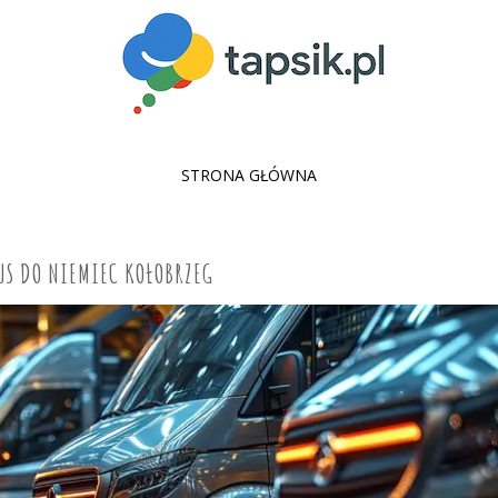
SKIP
STRONA GŁÓWNA
TO
CONTENT
US DO NIEMIEC KOŁOBRZEG