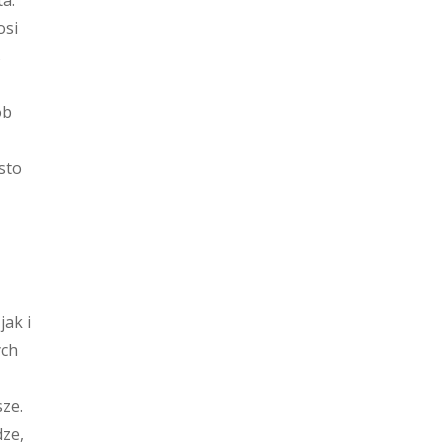
a.
osi
s
ób
sto
ak i
ych
ze.
dze,