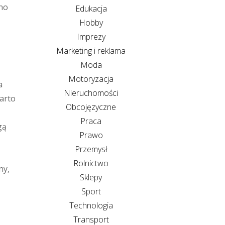
zno
Edukacja
Hobby
Imprezy
Marketing i reklama
Moda
Motoryzacja
a
Nieruchomości
Warto
Obcojęzyczne
Praca
gą
Prawo
Przemysł
Rolnictwo
ny,
Sklepy
Sport
Technologia
Transport