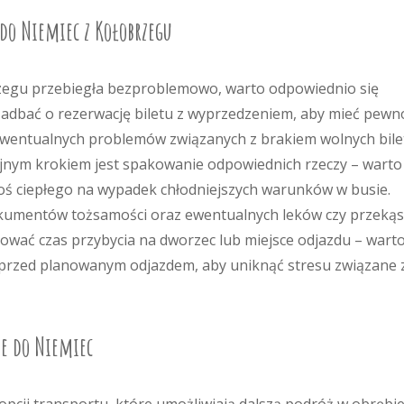
 do Niemiec z Kołobrzegu
zegu przebiegła bezproblemowo, warto odpowiednio się
zadbać o rezerwację biletu z wyprzedzeniem, aby mieć pewn
 ewentualnych problemów związanych z brakiem wolnych bil
lejnym krokiem jest spakowanie odpowiednich rzeczy – warto
oś ciepłego na wypadek chłodniejszych warunków w busie.
okumentów tożsamości oraz ewentualnych leków czy przeką
nować czas przybycia na dworzec lub miejsce odjazdu – wart
t przed planowanym odjazdem, aby uniknąć stresu związane 
zie do Niemiec