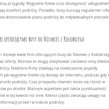
zęścią przygody. Wygodne fotele oraz dostępność udogodnie
szają komfort podróży. Ponadto, busy kursują regularnie i of
iwia dostosowanie planu podróży do indywidualnych potrzeb
i oferującymi busy do Niemiec z Kołobrzegu
tnieje wiele firm oferujących busy do Niemiec z Kołobrzeg
raz oferty. Różnice te mogą obejmować zarówno ceny biletó
dróży. Niektóre firmy stawiają na nowoczesne pojazdy
 jak wygodne fotele czy dostęp do internetu, podczas gdy 
unki podróży. Czas przejazdu również może się różnić w
anków po drodze. Ważnym aspektem jest także punktualność
ie w tej kwestii niż inne. Klienci często zwracają uwagę na
nformacji przed i w trakcie podróży.