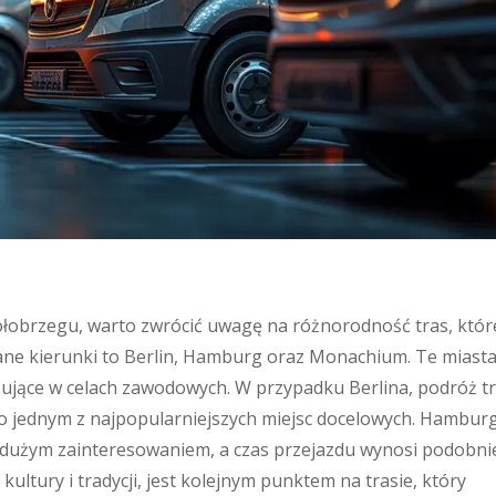
ołobrzegu, warto zwrócić uwagę na różnorodność tras, któr
rane kierunki to Berlin, Hamburg oraz Monachium. Te miast
żujące w celach zawodowych. W przypadku Berlina, podróż t
go jednym z najpopularniejszych miejsc docelowych. Hamburg
ę dużym zainteresowaniem, a czas przejazdu wynosi podobnie
ultury i tradycji, jest kolejnym punktem na trasie, który