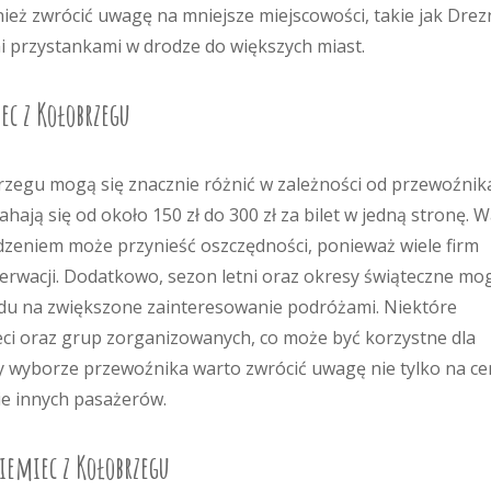
ież zwrócić uwagę na mniejsze miejscowości, takie jak Dre
mi przystankami w drodze do większych miast.
ec z Kołobrzegu
rzegu mogą się znacznie różnić w zależności od przewoźnik
ają się od około 150 zł do 300 zł za bilet w jedną stronę. 
edzeniem może przynieść oszczędności, ponieważ wiele firm
zerwacji. Dodatkowo, sezon letni oraz okresy świąteczne mo
ędu na zwiększone zainteresowanie podróżami. Niektóre
ieci oraz grup zorganizowanych, co może być korzystne dla
y wyborze przewoźnika warto zwrócić uwagę nie tylko na ce
ie innych pasażerów.
iemiec z Kołobrzegu