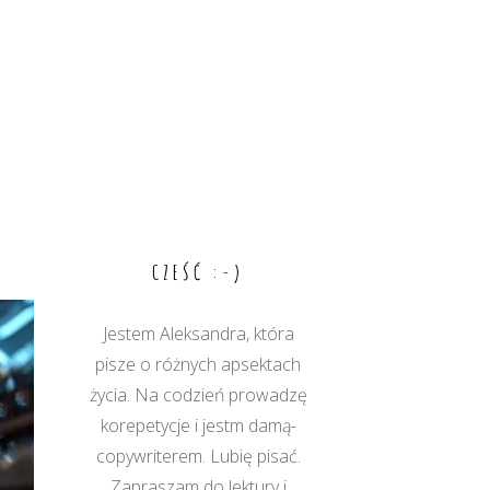
CZEŚĆ :-)
Jestem Aleksandra, która
pisze o różnych apsektach
życia. Na codzień prowadzę
korepetycje i jestm damą-
copywriterem. Lubię pisać.
Zapraszam do lektury i