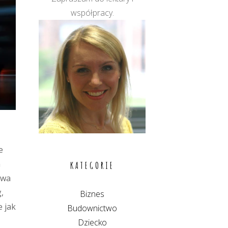
współpracy.
e
a
KATEGORIE
rwa
,
Biznes
 jak
Budownictwo
Dziecko