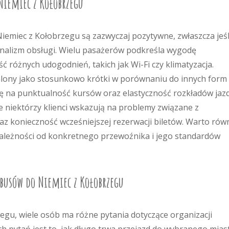
 Niemiec z Kołobrzegu
emiec z Kołobrzegu są zazwyczaj pozytywne, zwłaszcza jeśl
onalizm obsługi. Wielu pasażerów podkreśla wygodę
różnych udogodnień, takich jak Wi-Fi czy klimatyzacja.
walony jako stosunkowo krótki w porównaniu do innych form
ę na punktualność kursów oraz elastyczność rozkładów jazd
e niektórzy klienci wskazują na problemy związane z
az konieczność wcześniejszej rezerwacji biletów. Warto rów
zależności od konkretnego przewoźnika i jego standardów
e busów do Niemiec z Kołobrzegu
gu, wiele osób ma różne pytania dotyczące organizacji