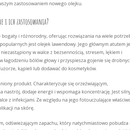
rwszym zastosowaniem nowego olejku.
ne i ich zastosowania?
e bogaty i różnorodny, oferując rozwiązania na wiele potrze
 popularnych jest olejek lawendowy. Jego głównym atutem je
st niezastąpiony w walce z bezsennością, stresem, lękiem i
łagodzeniu bólów głowy i przyspiesza gojenie się drobnyc
fuzorze, kąpieli lub dodawać do kosmetyków.
eniony produkt. Charakteryzuje się orzeźwiającym,
nastrój, dodaje energii i wspomaga koncentrację. Jest sil
e z infekcjami. Ze względu na jego fotouczulające właściwo
likacji na skórę.
ym, odświeżającym zapachu, który natychmiastowo pobudza 