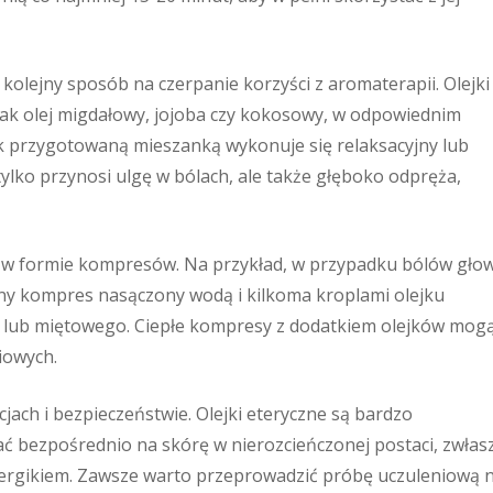
kolejny sposób na czerpanie korzyści z aromaterapii. Olejki
jak olej migdałowy, jojoba czy kokosowy, w odpowiednim
ak przygotowaną mieszanką wykonuje się relaksacyjny lub
tylko przynosi ulgę w bólach, ale także głęboko odpręża,
w formie kompresów. Na przykład, w przypadku bólów głow
mny kompres nasączony wodą i kilkoma kroplami olejku
 lub miętowego. Ciepłe kompresy z dodatkiem olejków mog
iowych.
ach i bezpieczeństwie. Olejki eteryczne są bardzo
ać bezpośrednio na skórę w nierozcieńczonej postaci, zwłas
ę alergikiem. Zawsze warto przeprowadzić próbę uczuleniową 