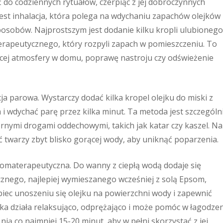
 do codziennych rytuałów, czerpiąc z jej dobroczynnych
jest inhalacja, która polega na wdychaniu zapachów olejków
sposobów. Najprostszym jest dodanie kilku kropli ulubionego
erapeutycznego, który rozpyli zapach w pomieszczeniu. To
ącej atmosfery w domu, poprawę nastroju czy odświeżenie
cja parowa. Wystarczy dodać kilka kropel olejku do miski z
i wdychać parę przez kilka minut. Ta metoda jest szczególn
nymi drogami oddechowymi, takich jak katar czy kaszel. Na
ć twarzy zbyt blisko gorącej wody, aby uniknąć poparzenia.
romaterapeutyczna. Do wanny z ciepłą wodą dodaje się
ycznego, najlepiej wymieszanego wcześniej z solą Epsom,
ec unoszeniu się olejku na powierzchni wody i zapewnić
a działa relaksująco, odprężająco i może pomóc w łagodze
ią co najmniej 15-20 minut, aby w pełni skorzystać z jej