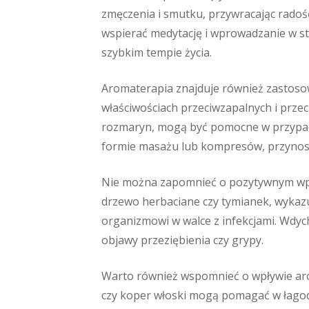
zmęczenia i smutku, przywracając radość 
wspierać medytację i wprowadzanie w st
szybkim tempie życia.
Aromaterapia znajduje również zastosow
właściwościach przeciwzapalnych i przec
rozmaryn, mogą być pomocne w przypad
formie masażu lub kompresów, przynoszą
Nie można zapomnieć o pozytywnym wpły
drzewo herbaciane czy tymianek, wykazu
organizmowi w walce z infekcjami. Wdyc
objawy przeziębienia czy grypy.
Warto również wspomnieć o wpływie arom
czy koper włoski mogą pomagać w łagod