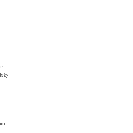
ie
leży
niu