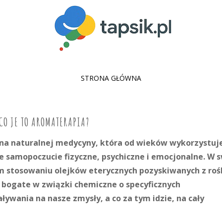
SKIP
STRONA GŁÓWNA
TO
CONTENT
CO JE TO AROMATERAPIA?
ina naturalnej medycyny, która od wieków wykorzystuj
 samopoczucie fizyczne, psychiczne i emocjonalne. W 
m stosowaniu olejków eterycznych pozyskiwanych z rośl
 bogate w związki chemiczne o specyficznych
ływania na nasze zmysły, a co za tym idzie, na cały