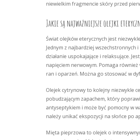
niewielkim fragmencie skóry przed pie
Jakie są najważniejsze olejki eterycz
Świat olejków eterycznych jest niezwykl
Jednym z najbardziej wszechstronnych i
działanie uspokajające i relaksujące. Je
napięciem nerwowym. Pomaga również w 
ran i oparzeń. Można go stosować w dy
Olejek cytrynowy to kolejny niezwykle c
pobudzającym zapachem, który poprawia 
antyseptykiem i może być pomocny w walc
należy unikać ekspozycji na słońce po ap
Mięta pieprzowa to olejek o intensywn