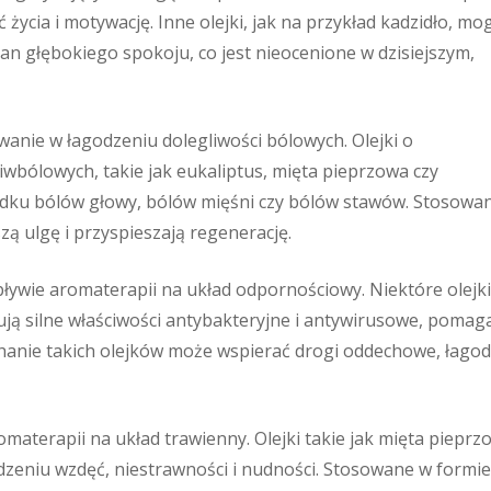
życia i motywację. Inne olejki, jak na przykład kadzidło, mo
an głębokiego spokoju, co jest nieocenione w dzisiejszym,
anie w łagodzeniu dolegliwości bólowych. Olejki o
iwbólowych, takie jak eukaliptus, mięta pieprzowa czy
ku bólów głowy, bólów mięśni czy bólów stawów. Stosowa
 ulgę i przyspieszają regenerację.
wie aromaterapii na układ odpornościowy. Niektóre olejki,
ją silne właściwości antybakteryjne i antywirusowe, pomag
hanie takich olejków może wspierać drogi oddechowe, łago
aterapii na układ trawienny. Olejki takie jak mięta pieprz
zeniu wzdęć, niestrawności i nudności. Stosowane w formie