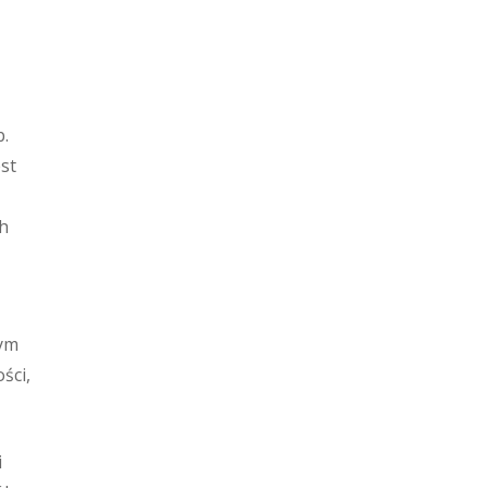
b.
st
h
nym
ści,
i