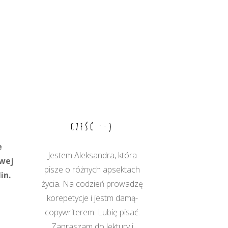
CZEŚĆ :-)
e
Jestem Aleksandra, która
swej
pisze o różnych apsektach
in.
życia. Na codzień prowadzę
korepetycje i jestm damą-
copywriterem. Lubię pisać.
Zapraszam do lektury i