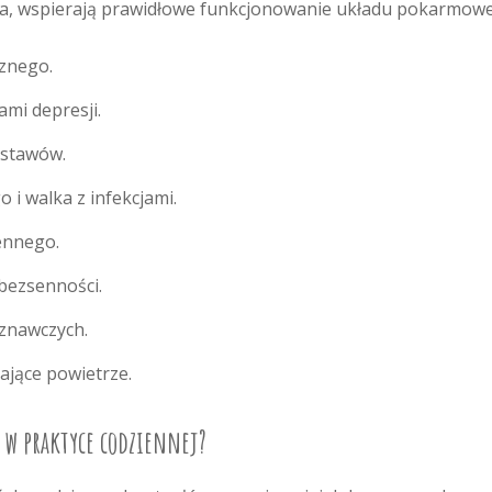
cha, wspierają prawidłowe funkcjonowanie układu pokarmow
cznego.
mi depresji.
 stawów.
i walka z infekcjami.
ennego.
 bezsenności.
oznawczych.
ające powietrze.
ę w praktyce codziennej?