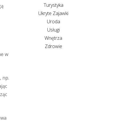
Turystyka
gą
Ukryte Zajawki
Uroda
Usługi
Wnętrza
Zdrowie
ne w
 np.
ając
dząc
owa