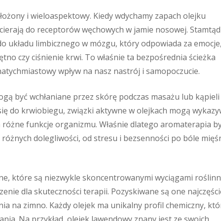
złożony i wieloaspektowy. Kiedy wdychamy zapach olejku
ocierają do receptorów węchowych w jamie nosowej. Stamtąd
do układu limbicznego w mózgu, który odpowiada za emocje
tętno czy ciśnienie krwi. To właśnie ta bezpośrednia ścieżka
 natychmiastowy wpływ na nasz nastrój i samopoczucie.
ogą być wchłaniane przez skórę podczas masażu lub kąpieli
się do krwiobiegu, związki aktywne w olejkach mogą wykaz
a różne funkcje organizmu. Właśnie dlatego aromaterapia b
żnych dolegliwości, od stresu i bezsenności po bóle mięśn
zne, które są niezwykle skoncentrowanymi wyciągami roślinn
zenie dla skuteczności terapii. Pozyskiwane są one najczęści
nia na zimno. Każdy olejek ma unikalny profil chemiczny, któ
ania. Na przykład, olejek lawendowy znany jest ze swoich