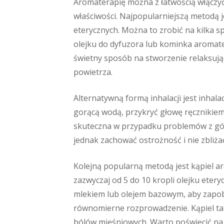
Aromaterapię można z łatwością włączyć
właściwości. Najpopularniejszą metodą 
eterycznych. Można to zrobić na kilka 
olejku do dyfuzora lub kominka aromat
świetny sposób na stworzenie relaksuj
powietrza.
Alternatywną formą inhalacji jest inhala
gorącą wodą, przykryć głowę ręcznikiem 
skuteczna w przypadku problemów z gór
jednak zachować ostrożność i nie zbliża
Kolejną popularną metodą jest kąpiel a
zazwyczaj od 5 do 10 kropli olejku eter
mlekiem lub olejem bazowym, aby zapobi
równomierne rozprowadzenie. Kąpiel tak
bólów mięśniowych. Warto poświęcić na n