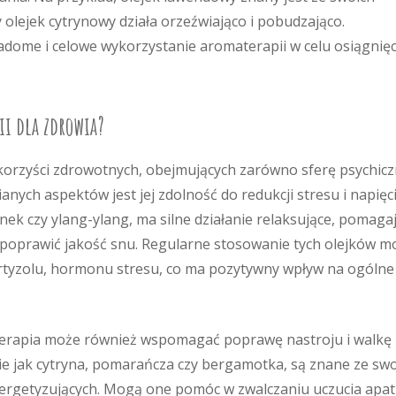
 olejek cytrynowy działa orzeźwiająco i pobudzająco.
adome i celowe wykorzystanie aromaterapii w celu osiągnięc
ii dla zdrowia?
korzyści zdrowotnych, obejmujących zarówno sferę psychicz
nianych aspektów jest jej zdolność do redukcji stresu i napięci
nek czy ylang-ylang, ma silne działanie relaksujące, pomaga
i poprawić jakość snu. Regularne stosowanie tych olejków m
ortyzolu, hormonu stresu, co ma pozytywny wpływ na ogólne
erapia może również wspomagać poprawę nastroju i walkę 
kie jak cytryna, pomarańcza czy bergamotka, są znane ze sw
ergetyzujących. Mogą one pomóc w zwalczaniu uczucia apati