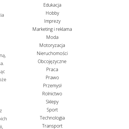
Edukacja
Hobby
ia
Imprezy
Marketing i reklama
Moda
Motoryzacja
Nieruchomości
ną,
Obcojęzyczne
a.
Praca
jąc
Prawo
oże
Przemysł
Rolnictwo
Sklepy
Sport
z
Technologia
oich
Transport
i,