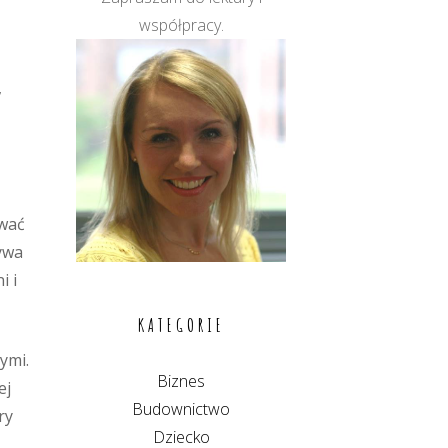
współpracy.
,
ywać
ywa
i i
KATEGORIE
ymi.
Biznes
ej
Budownictwo
ry
Dziecko