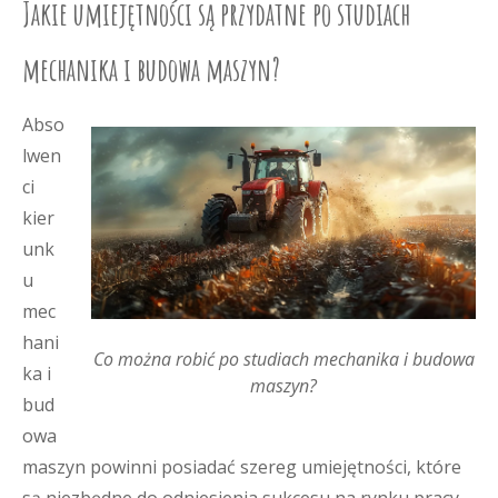
Jakie umiejętności są przydatne po studiach
mechanika i budowa maszyn?
Abso
lwen
ci
kier
unk
u
mec
hani
Co można robić po studiach mechanika i budowa
ka i
maszyn?
bud
owa
maszyn powinni posiadać szereg umiejętności, które