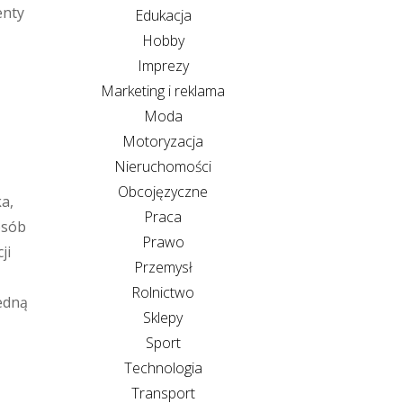
enty
Edukacja
Hobby
Imprezy
Marketing i reklama
Moda
Motoryzacja
Nieruchomości
Obcojęzyczne
a,
Praca
osób
Prawo
ji
Przemysł
Rolnictwo
jedną
Sklepy
Sport
Technologia
Transport