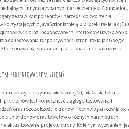
rap zawiera również zestaw klas CSS ułatwiających pracę z
medialnymi. Innym przydatnym narzędziem jest Foundation,
bogaty zestaw komponentów i narzędzi do tworzenia
orzystających z JavaScript istnieją biblioteki takie jak jQu
acji mobilnych oraz responsywnych interfejsów użytkownika.
ia do testowania responsywności stron, takie jak Google
 które pozwalają sprawdzić, jak strona działa na różnych
cznym projektowaniem stron?
internetowych przynosi wiele korzyści, wiąże się także z
 problemów jest konieczność ciągłego testowania i
zeń oraz rozdzielczości ekranów. Technologia rozwija się
odele smartfonów oraz tabletów o różnych parametrach
arne aktualizowanie projektu strony. Kolejnym wyzwaniem je