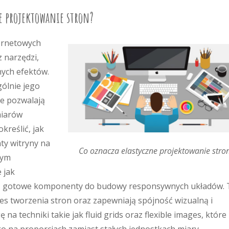
ne projektowanie stron?
ernetowych
z narzędzi,
nych efektów.
ólnie jego
re pozwalają
miarów
kreślić, jak
ty witryny na
Co oznacza elastyczne projektowanie stro
nym
 jak
ują gotowe komponenty do budowy responsywnych układów. 
es tworzenia stron oraz zapewniają spójność wizualną i
na techniki takie jak fluid grids oraz flexible images, które