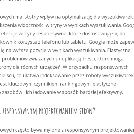
towych ma istotny wpływ na optymalizację dla wyszukiwarek
ększenia widoczności witryny w wynikach wyszukiwania. Goog
referuje witryny responsywne, które dostosowują się do
tkownik korzysta z telefonu lub tabletu, Google może zapew
się na wyższe pozycje w wynikach wyszukiwania. Elastyczne
 problemów związanych z duplikacją treści, które mogą
e strony dla różnych urządzeń. W przypadku responsywnych
 miejscu, co ułatwia indeksowanie przez roboty wyszukiwarek
est kluczowym czynnikiem rankingowym; elastyczne
 zasobów i ich ładowanie w sposób bardziej efektywny.
 a responsywnym projektowaniem stron?
etowych często bywa mylone z responsywnym projektowanie