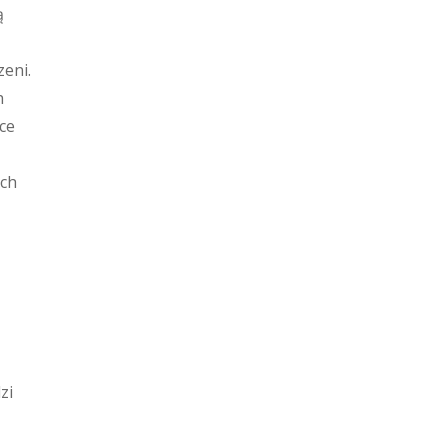
ą
eni.
h
ce
ych
zi