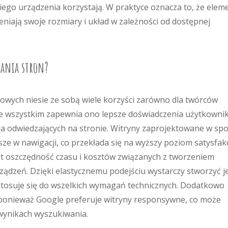
kiego urządzenia korzystają. W praktyce oznacza to, że elem
mieniają swoje rozmiary i układ w zależności od dostępnej
wania stron?
towych niesie ze sobą wiele korzyści zarówno dla twórców
ede wszystkim zapewnia ono lepsze doświadczenia użytkownik
ia odwiedzających na stronie. Witryny zaprojektowane w sp
ejsze w nawigacji, co przekłada się na wyższy poziom satysfakc
est oszczędność czasu i kosztów związanych z tworzeniem
rządzeń. Dzięki elastycznemu podejściu wystarczy stworzyć 
stosuje się do wszelkich wymagań technicznych. Dodatkowo
 ponieważ Google preferuje witryny responsywne, co może
 wynikach wyszukiwania.