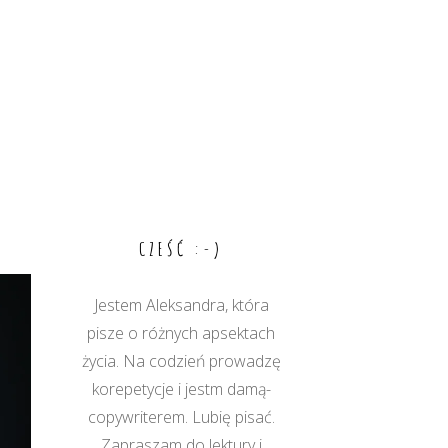
CZEŚĆ :-)
Jestem Aleksandra, która
pisze o różnych apsektach
życia. Na codzień prowadzę
korepetycje i jestm damą-
copywriterem. Lubię pisać.
Zapraszam do lektury i