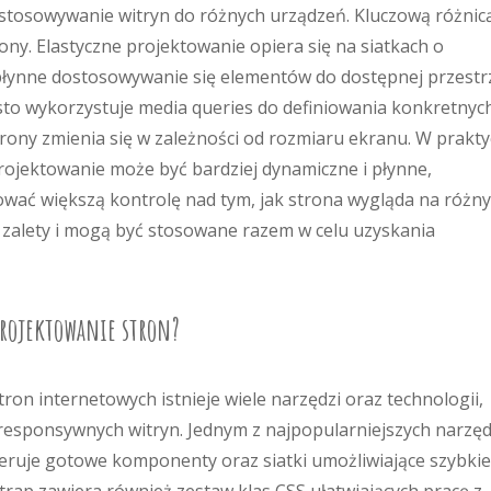
ostosowywanie witryn do różnych urządzeń. Kluczową różnic
ony. Elastyczne projektowanie opiera się na siatkach o
płynne dostosowywanie się elementów do dostępnej przestrz
sto wykorzystuje media queries do definiowania konkretnyc
rony zmienia się w zależności od rozmiaru ekranu. W prakty
projektowanie może być bardziej dynamiczne i płynne,
ać większą kontrolę nad tym, jak strona wygląda na różn
 zalety i mogą być stosowane razem w celu uzyskania
 projektowanie stron?
ron internetowych istnieje wiele narzędzi oraz technologii,
responsywnych witryn. Jednym z najpopularniejszych narzęd
feruje gotowe komponenty oraz siatki umożliwiające szybkie