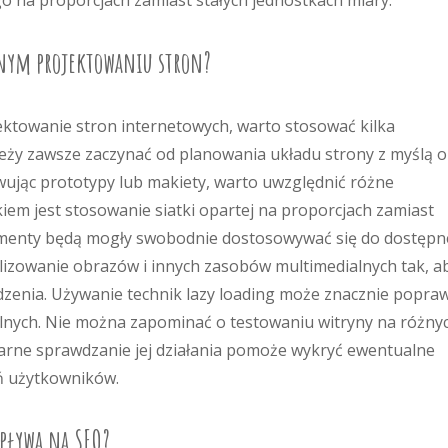
 na proporcjach zamiast stałych jednostkach miary.
cznym projektowaniu stron?
ektowanie stron internetowych, warto stosować kilka
eży zawsze zaczynać od planowania układu strony z myślą o
ując prototypy lub makiety, warto uwzględnić różne
kiem jest stosowanie siatki opartej na proporcjach zamiast
lementy będą mogły swobodnie dostosowywać się do dostępn
lizowanie obrazów i innych zasobów multimedialnych tak, a
dzenia. Używanie technik lazy loading może znacznie popraw
lnych. Nie można zapominać o testowaniu witryny na różny
arne sprawdzanie jej działania pomoże wykryć ewentualne
ń użytkowników.
wpływa na SEO?