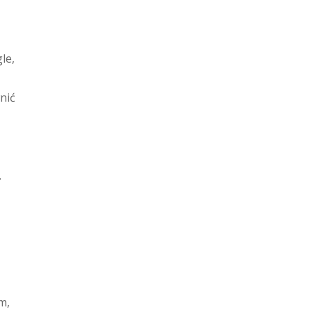
le,
nić
.
m,