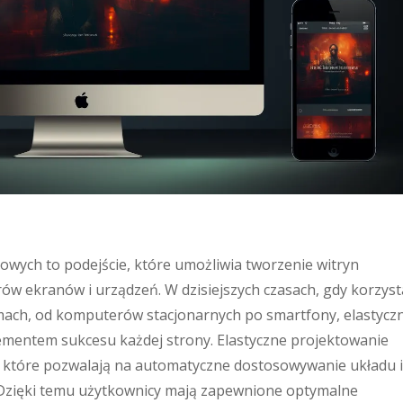
owych to podejście, które umożliwia tworzenie witryn
ów ekranów i urządzeń. W dzisiejszych czasach, gdy korzyst
rmach, od komputerów stacjonarnych po smartfony, elastycz
ementem sukcesu każdej strony. Elastyczne projektowanie
, które pozwalają na automatyczne dostosowywanie układu i
 Dzięki temu użytkownicy mają zapewnione optymalne