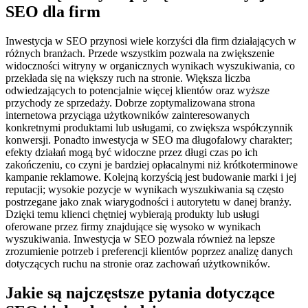
SEO dla firm
Inwestycja w SEO przynosi wiele korzyści dla firm działających w
różnych branżach. Przede wszystkim pozwala na zwiększenie
widoczności witryny w organicznych wynikach wyszukiwania, co
przekłada się na większy ruch na stronie. Większa liczba
odwiedzających to potencjalnie więcej klientów oraz wyższe
przychody ze sprzedaży. Dobrze zoptymalizowana strona
internetowa przyciąga użytkowników zainteresowanych
konkretnymi produktami lub usługami, co zwiększa współczynnik
konwersji. Ponadto inwestycja w SEO ma długofalowy charakter;
efekty działań mogą być widoczne przez długi czas po ich
zakończeniu, co czyni je bardziej opłacalnymi niż krótkoterminowe
kampanie reklamowe. Kolejną korzyścią jest budowanie marki i jej
reputacji; wysokie pozycje w wynikach wyszukiwania są często
postrzegane jako znak wiarygodności i autorytetu w danej branży.
Dzięki temu klienci chętniej wybierają produkty lub usługi
oferowane przez firmy znajdujące się wysoko w wynikach
wyszukiwania. Inwestycja w SEO pozwala również na lepsze
zrozumienie potrzeb i preferencji klientów poprzez analizę danych
dotyczących ruchu na stronie oraz zachowań użytkowników.
Jakie są najczęstsze pytania dotyczące