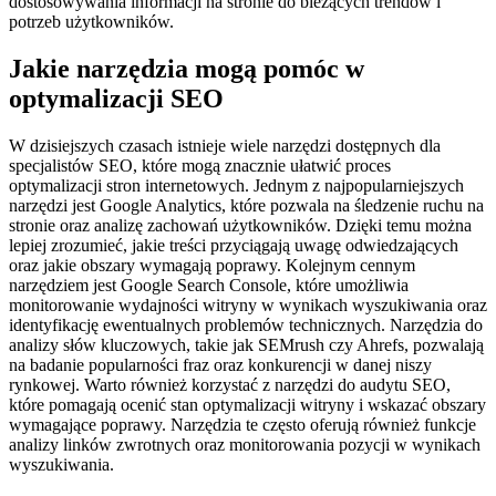
dostosowywania informacji na stronie do bieżących trendów i
potrzeb użytkowników.
Jakie narzędzia mogą pomóc w
optymalizacji SEO
W dzisiejszych czasach istnieje wiele narzędzi dostępnych dla
specjalistów SEO, które mogą znacznie ułatwić proces
optymalizacji stron internetowych. Jednym z najpopularniejszych
narzędzi jest Google Analytics, które pozwala na śledzenie ruchu na
stronie oraz analizę zachowań użytkowników. Dzięki temu można
lepiej zrozumieć, jakie treści przyciągają uwagę odwiedzających
oraz jakie obszary wymagają poprawy. Kolejnym cennym
narzędziem jest Google Search Console, które umożliwia
monitorowanie wydajności witryny w wynikach wyszukiwania oraz
identyfikację ewentualnych problemów technicznych. Narzędzia do
analizy słów kluczowych, takie jak SEMrush czy Ahrefs, pozwalają
na badanie popularności fraz oraz konkurencji w danej niszy
rynkowej. Warto również korzystać z narzędzi do audytu SEO,
które pomagają ocenić stan optymalizacji witryny i wskazać obszary
wymagające poprawy. Narzędzia te często oferują również funkcje
analizy linków zwrotnych oraz monitorowania pozycji w wynikach
wyszukiwania.