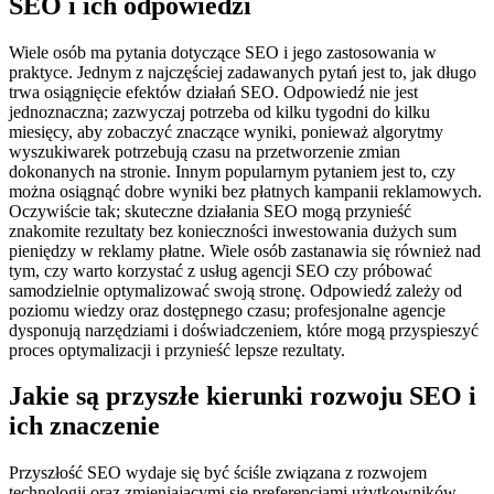
SEO i ich odpowiedzi
Wiele osób ma pytania dotyczące SEO i jego zastosowania w
praktyce. Jednym z najczęściej zadawanych pytań jest to, jak długo
trwa osiągnięcie efektów działań SEO. Odpowiedź nie jest
jednoznaczna; zazwyczaj potrzeba od kilku tygodni do kilku
miesięcy, aby zobaczyć znaczące wyniki, ponieważ algorytmy
wyszukiwarek potrzebują czasu na przetworzenie zmian
dokonanych na stronie. Innym popularnym pytaniem jest to, czy
można osiągnąć dobre wyniki bez płatnych kampanii reklamowych.
Oczywiście tak; skuteczne działania SEO mogą przynieść
znakomite rezultaty bez konieczności inwestowania dużych sum
pieniędzy w reklamy płatne. Wiele osób zastanawia się również nad
tym, czy warto korzystać z usług agencji SEO czy próbować
samodzielnie optymalizować swoją stronę. Odpowiedź zależy od
poziomu wiedzy oraz dostępnego czasu; profesjonalne agencje
dysponują narzędziami i doświadczeniem, które mogą przyspieszyć
proces optymalizacji i przynieść lepsze rezultaty.
Jakie są przyszłe kierunki rozwoju SEO i
ich znaczenie
Przyszłość SEO wydaje się być ściśle związana z rozwojem
technologii oraz zmieniającymi się preferencjami użytkowników