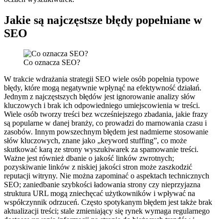
Jakie są najczęstsze błędy popełniane w
SEO
Co oznacza SEO?
W trakcie wdrażania strategii SEO wiele osób popełnia typowe
błędy, które mogą negatywnie wpłynąć na efektywność działań.
Jednym z najczęstszych błędów jest ignorowanie analizy słów
kluczowych i brak ich odpowiedniego umiejscowienia w treści.
Wiele osób tworzy treści bez wcześniejszego zbadania, jakie frazy
są popularne w danej branży, co prowadzi do marnowania czasu i
zasobów. Innym powszechnym błędem jest nadmierne stosowanie
słów kluczowych, znane jako „keyword stuffing”, co może
skutkować karą ze strony wyszukiwarek za spamowanie treści.
Ważne jest również dbanie o jakość linków zwrotnych;
pozyskiwanie linków z niskiej jakości stron może zaszkodzić
reputacji witryny. Nie można zapominać o aspektach technicznych
SEO; zaniedbanie szybkości ładowania strony czy nieprzyjazna
struktura URL mogą zniechęcać użytkowników i wpływać na
współczynnik odrzuceń. Często spotykanym błędem jest także brak
aktualizacji treści; stale zmieniający się rynek wymaga regularnego