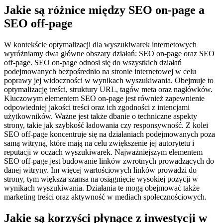
Jakie są różnice między SEO on-page a
SEO off-page
W kontekście optymalizacji dla wyszukiwarek internetowych
wyróżniamy dwa główne obszary działań: SEO on-page oraz SEO
off-page. SEO on-page odnosi się do wszystkich działań
podejmowanych bezpośrednio na stronie internetowej w celu
poprawy jej widoczności w wynikach wyszukiwania. Obejmuje to
optymalizację treści, struktury URL, tagów meta oraz nagłówków.
Kluczowym elementem SEO on-page jest również zapewnienie
odpowiedniej jakości treści oraz ich zgodności z intencjami
użytkowników. Ważne jest także dbanie o techniczne aspekty
strony, takie jak szybkość ładowania czy responsywność. Z kolei
SEO off-page koncentruje się na działaniach podejmowanych poza
samą witryną, które mają na celu zwiększenie jej autorytetu i
reputacji w oczach wyszukiwarek. Najważniejszym elementem
SEO off-page jest budowanie linków zwrotnych prowadzących do
danej witryny. Im więcej wartościowych linków prowadzi do
strony, tym większa szansa na osiągnięcie wysokiej pozycji w
wynikach wyszukiwania. Działania te mogą obejmować także
marketing treści oraz aktywność w mediach społecznościowych.
Jakie są korzyści płynące z inwestycji w