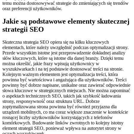
temu można dostosowywać strategie do zmieniających się trendów
oraz preferencji użytkowników.
Jakie są podstawowe elementy skutecznej
strategii SEO
Skuteczna strategia SEO opiera się na kilku kluczowych
elementach, które należy uwzględnić podczas optymalizacji strony.
Przede wszystkim istotne jest przeprowadzenie dokładnej analizy
słów kluczowych, które są istotne dla danej branży. Dzięki temu
można określić, jakie frazy wpisują użytkownicy w
wyszukiwarkach i na tej podstawie dostosować treści na stronie.
Kolejnym ważnym elementem jest optymalizacja treści, która
powinna być wartościowa i angażująca dla użytkowników. Treści
powinny być dobrze napisane, unikalne oraz zawierać odpowiednie
słowa kluczowe w strategicznych miejscach. Nie można zapominać
o aspektach technicznych SEO, takich jak szybkość ładowania
strony, responsywność oraz struktura URL. Dobrze
zoptymalizowana strona powinna być również przyjazna dla
urządzeń mobilnych, co ma coraz większe znaczenie w kontekście
rosnącej liczby użytkowników korzystających z telefonów
komórkowych. Budowanie linków zwrotnych to kolejny istotny
element strategii SEO, ponieważ wpływa na autorytet strony w
oczach wyszukiwarek.