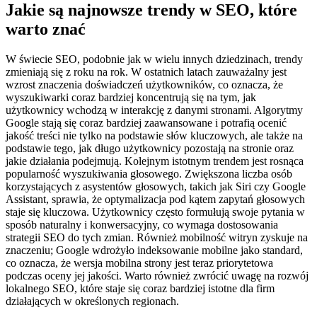
Jakie są najnowsze trendy w SEO, które
warto znać
W świecie SEO, podobnie jak w wielu innych dziedzinach, trendy
zmieniają się z roku na rok. W ostatnich latach zauważalny jest
wzrost znaczenia doświadczeń użytkowników, co oznacza, że
wyszukiwarki coraz bardziej koncentrują się na tym, jak
użytkownicy wchodzą w interakcję z danymi stronami. Algorytmy
Google stają się coraz bardziej zaawansowane i potrafią ocenić
jakość treści nie tylko na podstawie słów kluczowych, ale także na
podstawie tego, jak długo użytkownicy pozostają na stronie oraz
jakie działania podejmują. Kolejnym istotnym trendem jest rosnąca
popularność wyszukiwania głosowego. Zwiększona liczba osób
korzystających z asystentów głosowych, takich jak Siri czy Google
Assistant, sprawia, że optymalizacja pod kątem zapytań głosowych
staje się kluczowa. Użytkownicy często formułują swoje pytania w
sposób naturalny i konwersacyjny, co wymaga dostosowania
strategii SEO do tych zmian. Również mobilność witryn zyskuje na
znaczeniu; Google wdrożyło indeksowanie mobilne jako standard,
co oznacza, że wersja mobilna strony jest teraz priorytetowa
podczas oceny jej jakości. Warto również zwrócić uwagę na rozwój
lokalnego SEO, które staje się coraz bardziej istotne dla firm
działających w określonych regionach.