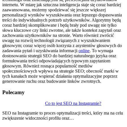
internetu. W miarę jak sztuczna inteligencja staje się coraz bardziej
zaawansowana, możemy spodziewać się jeszcze większej
personalizacji wyników wyszukiwania oraz lepszego dopasowania
treści do indywidualnych potrzeb użytkowników. Algorytmy będą
coraz bardziej skomplikowane i będą brały pod uwagę nie tylko
słowa kluczowe czy linki zwrotne, ale także kontekst zapytań oraz
zachowania użytkowników na stronie. Warto również zwrócić
uwagę na rozwój technologii związanych z wyszukiwaniem
głosowym; coraz więcej osób korzysta z asystentów głosowych do
zadawania pytań i uzyskiwania informacji
online
. To wymaga
dostosowania strategii SEO do bardziej naturalnego języka oraz
formułowania treści odpowiadających typowym zapytaniom
głosowym. Również rosnąca popularność mediów
społecznościowych wpływa na strategie SEO; obecność marki w
tych kanałach może wspierać działania optymalizacyjne poprzez
generowanie ruchu oraz budowanie linków zwrotnych.
Polecamy
Nawigacja
Co to jest SEO na Instagramie?
wpisu
SEO na Instagramie to proces optymalizacji treści, który ma na celu
zwiększenie widoczności profilu oraz…