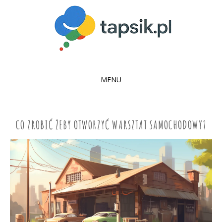
MENU
SKIP
TO
CONTENT
CO ZROBIĆ ŻEBY OTWORZYĆ WARSZTAT SAMOCHODOWY?