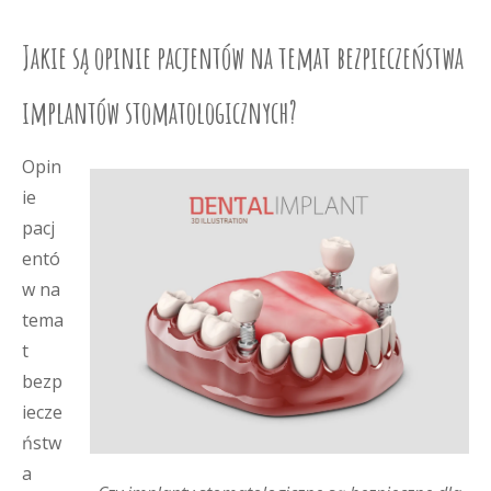
Jakie są opinie pacjentów na temat bezpieczeństwa
implantów stomatologicznych?
Opin
ie
pacj
entó
w na
tema
t
bezp
iecze
ństw
a