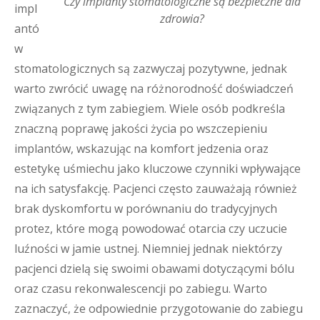
Czy implanty stomatologiczne są bezpieczne dla
impl
zdrowia?
antó
w
stomatologicznych są zazwyczaj pozytywne, jednak
warto zwrócić uwagę na różnorodność doświadczeń
związanych z tym zabiegiem. Wiele osób podkreśla
znaczną poprawę jakości życia po wszczepieniu
implantów, wskazując na komfort jedzenia oraz
estetykę uśmiechu jako kluczowe czynniki wpływające
na ich satysfakcję. Pacjenci często zauważają również
brak dyskomfortu w porównaniu do tradycyjnych
protez, które mogą powodować otarcia czy uczucie
luźności w jamie ustnej. Niemniej jednak niektórzy
pacjenci dzielą się swoimi obawami dotyczącymi bólu
oraz czasu rekonwalescencji po zabiegu. Warto
zaznaczyć, że odpowiednie przygotowanie do zabiegu