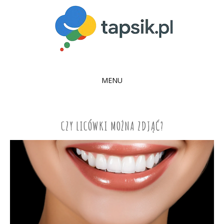
MENU
SKIP
TO
CONTENT
CZY LICÓWKI MOŻNA ZDJĄĆ?