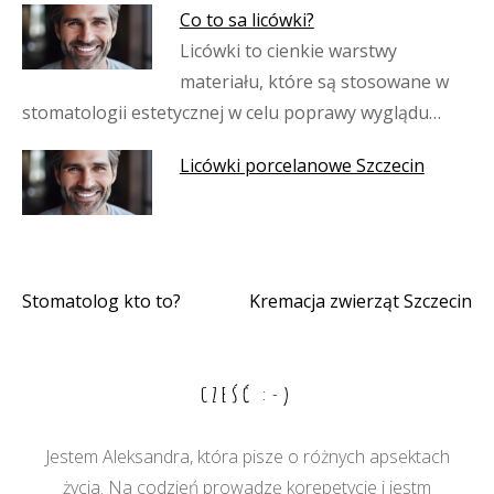
Co to sa licówki?
Licówki to cienkie warstwy
materiału, które są stosowane w
stomatologii estetycznej w celu poprawy wyglądu…
Licówki porcelanowe Szczecin
Stomatolog kto to?
Kremacja zwierząt Szczecin
Nawigacja
wpisu
CZEŚĆ :-)
Jestem Aleksandra, która pisze o różnych apsektach
życia. Na codzień prowadzę korepetycje i jestm