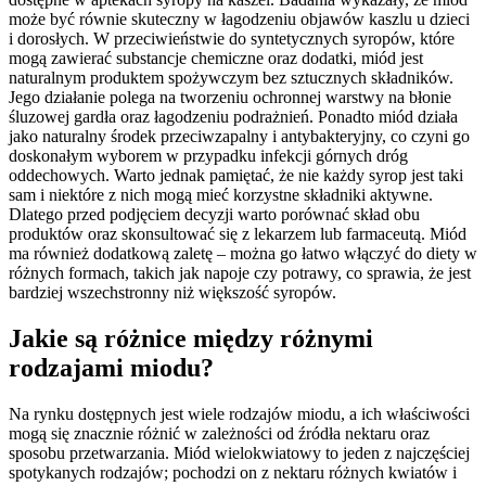
może być równie skuteczny w łagodzeniu objawów kaszlu u dzieci
i dorosłych. W przeciwieństwie do syntetycznych syropów, które
mogą zawierać substancje chemiczne oraz dodatki, miód jest
naturalnym produktem spożywczym bez sztucznych składników.
Jego działanie polega na tworzeniu ochronnej warstwy na błonie
śluzowej gardła oraz łagodzeniu podrażnień. Ponadto miód działa
jako naturalny środek przeciwzapalny i antybakteryjny, co czyni go
doskonałym wyborem w przypadku infekcji górnych dróg
oddechowych. Warto jednak pamiętać, że nie każdy syrop jest taki
sam i niektóre z nich mogą mieć korzystne składniki aktywne.
Dlatego przed podjęciem decyzji warto porównać skład obu
produktów oraz skonsultować się z lekarzem lub farmaceutą. Miód
ma również dodatkową zaletę – można go łatwo włączyć do diety w
różnych formach, takich jak napoje czy potrawy, co sprawia, że jest
bardziej wszechstronny niż większość syropów.
Jakie są różnice między różnymi
rodzajami miodu?
Na rynku dostępnych jest wiele rodzajów miodu, a ich właściwości
mogą się znacznie różnić w zależności od źródła nektaru oraz
sposobu przetwarzania. Miód wielokwiatowy to jeden z najczęściej
spotykanych rodzajów; pochodzi on z nektaru różnych kwiatów i