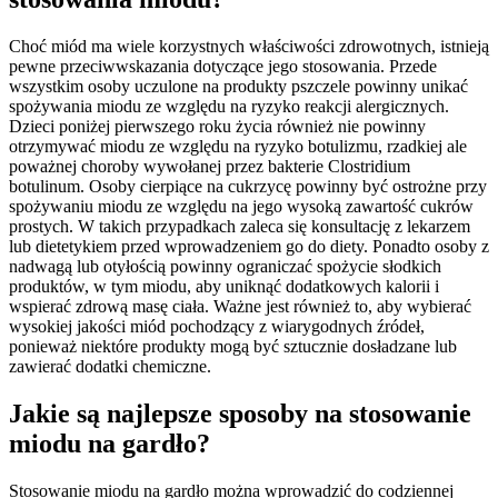
Choć miód ma wiele korzystnych właściwości zdrowotnych, istnieją
pewne przeciwwskazania dotyczące jego stosowania. Przede
wszystkim osoby uczulone na produkty pszczele powinny unikać
spożywania miodu ze względu na ryzyko reakcji alergicznych.
Dzieci poniżej pierwszego roku życia również nie powinny
otrzymywać miodu ze względu na ryzyko botulizmu, rzadkiej ale
poważnej choroby wywołanej przez bakterie Clostridium
botulinum. Osoby cierpiące na cukrzycę powinny być ostrożne przy
spożywaniu miodu ze względu na jego wysoką zawartość cukrów
prostych. W takich przypadkach zaleca się konsultację z lekarzem
lub dietetykiem przed wprowadzeniem go do diety. Ponadto osoby z
nadwagą lub otyłością powinny ograniczać spożycie słodkich
produktów, w tym miodu, aby uniknąć dodatkowych kalorii i
wspierać zdrową masę ciała. Ważne jest również to, aby wybierać
wysokiej jakości miód pochodzący z wiarygodnych źródeł,
ponieważ niektóre produkty mogą być sztucznie dosładzane lub
zawierać dodatki chemiczne.
Jakie są najlepsze sposoby na stosowanie
miodu na gardło?
Stosowanie miodu na gardło można wprowadzić do codziennej