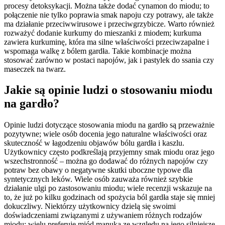
procesy detoksykacji. Można także dodać cynamon do miodu; to
połączenie nie tylko poprawia smak napoju czy potrawy, ale także
ma działanie przeciwwirusowe i przeciwgrzybicze. Warto również
rozważyć dodanie kurkumy do mieszanki z miodem; kurkuma
zawiera kurkuminę, która ma silne właściwości przeciwzapalne i
wspomaga walkę z bólem gardła. Takie kombinacje można
stosować zarówno w postaci napojów, jak i pastylek do ssania czy
maseczek na twarz.
Jakie są opinie ludzi o stosowaniu miodu
na gardło?
Opinie ludzi dotyczące stosowania miodu na gardło są przeważnie
pozytywne; wiele osób docenia jego naturalne właściwości oraz
skuteczność w łagodzeniu objawów bólu gardła i kaszlu.
Użytkownicy często podkreślają przyjemny smak miodu oraz jego
wszechstronność – można go dodawać do różnych napojów czy
potraw bez obawy o negatywne skutki uboczne typowe dla
syntetycznych leków. Wiele osób zauważa również szybkie
działanie ulgi po zastosowaniu miodu; wiele recenzji wskazuje na
to, że już po kilku godzinach od spożycia ból gardła staje się mniej
dokuczliwy. Niektórzy użytkownicy dzielą się swoimi
doświadczeniami związanymi z używaniem różnych rodzajów
miodu; wielu preferuje miód manuka ze względu na jego silniejsze