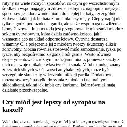
rutyny na wiele różnych sposobów, co czyni go wszechstronnym
środkiem wspomagającym zdrowie. Jednym z najpopularniejszych
sposobów jest dodawanie miodu do ciepłej herbaty, szczególnie
ziołowej, takiej jak herbata z rumianku czy mięty. Ciepły napój nie
tylko łagodzi podrażnienia gardła, ale także wspomaga nawilżenie
błony śluzowej. Inną metodą jest przygotowanie mieszanki miodu z
sokiem cytrynowym, która działa zarówno kojąco, jak i
wzmacniająco na układ odpornościowy. Cytryna dostarcza
witaminy C, a połączenie jej z miodem tworzy skuteczny eliksir
zdrowotny. Można również stosować miód samodzielnie, łyżka po
łyżce, aby bezpośrednio złagodzić ból gardła. Warto również
eksperymentować z różnymi rodzajami miodu, ponieważ każdy z
nich ma swoje unikalne właściwości i smak. Miód manuka, znany
ze swoich silnych właściwości antybakteryjnych, może być
szczególnie skuteczny w leczeniu infekcji gardła. Dodatkowo
można stworzyć pastylki do ssania z miodem i naturalnymi
składnikami, takimi jak imbir czy kurkuma, które również mają
działanie przeciwzapalne.
Czy miód jest lepszy od syropów na
kaszel?
Wielu ludzi zastanawia się, czy miód jest lepszym rozwiązaniem niż
dostępne w aptekach syropy na kaszel. Badania wykazały, że miód