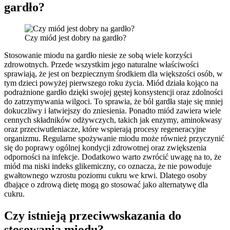
gardło?
Czy miód jest dobry na gardło?
Stosowanie miodu na gardło niesie ze sobą wiele korzyści
zdrowotnych. Przede wszystkim jego naturalne właściwości
sprawiają, że jest on bezpiecznym środkiem dla większości osób, w
tym dzieci powyżej pierwszego roku życia. Miód działa kojąco na
podrażnione gardło dzięki swojej gęstej konsystencji oraz zdolności
do zatrzymywania wilgoci. To sprawia, że ból gardła staje się mniej
dokuczliwy i łatwiejszy do zniesienia. Ponadto miód zawiera wiele
cennych składników odżywczych, takich jak enzymy, aminokwasy
oraz przeciwutleniacze, które wspierają procesy regeneracyjne
organizmu. Regularne spożywanie miodu może również przyczynić
się do poprawy ogólnej kondycji zdrowotnej oraz zwiększenia
odporności na infekcje. Dodatkowo warto zwrócić uwagę na to, że
miód ma niski indeks glikemiczny, co oznacza, że nie powoduje
gwałtownego wzrostu poziomu cukru we krwi. Dlatego osoby
dbające o zdrową dietę mogą go stosować jako alternatywę dla
cukru.
Czy istnieją przeciwwskazania do
stosowania miodu?