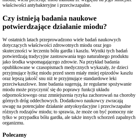
właściwości antybakteryjne i przeciwzapalne.
Czy istnieją badania naukowe
potwierdzające działanie miodu?
W ostatnich latach przeprowadzono wiele badań naukowych
dotyczących właściwości zdrowotnych miodu oraz jego
skuteczności w leczeniu bólu gardła i kaszlu. Wyniki tych badań
potwierdzają tradycyjne zastosowania tego naturalnego produktu
jako środka wspomagającego zdrowie. Na przykład badania
opublikowane w czasopismach medycznych wykazały, że dzieci
przyjmujące łyżkę miodu przed snem miały mniej epizodów kaszlu
oraz lepszą jakość snu niż te przyjmujące standardowe leki
przeciwkaszlowe. Inne badania sugerują, że regularne spożywanie
miodu może przyczynić się do poprawy funkcji układu
odpornościowego oraz zmniejszenia ryzyka zachorowań na choroby
górnych dróg oddechowych. Dodatkowo naukowcy zwracają
uwagę na potencjalne działanie antyoksydacyjne i przeciwzapalne
różnych rodzajów miodu; to sprawia, że może on być pomocny nie
tylko w przypadku bólu gardła, ale także innych schorzeń zapalnych
organizmu.
Polecamy