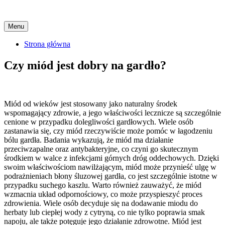
Skip
Menu
to
content
Strona główna
Czy miód jest dobry na gardło?
Miód od wieków jest stosowany jako naturalny środek
wspomagający zdrowie, a jego właściwości lecznicze są szczególnie
cenione w przypadku dolegliwości gardłowych. Wiele osób
zastanawia się, czy miód rzeczywiście może pomóc w łagodzeniu
bólu gardła. Badania wykazują, że miód ma działanie
przeciwzapalne oraz antybakteryjne, co czyni go skutecznym
środkiem w walce z infekcjami górnych dróg oddechowych. Dzięki
swoim właściwościom nawilżającym, miód może przynieść ulgę w
podrażnieniach błony śluzowej gardła, co jest szczególnie istotne w
przypadku suchego kaszlu. Warto również zauważyć, że miód
wzmacnia układ odpornościowy, co może przyspieszyć proces
zdrowienia. Wiele osób decyduje się na dodawanie miodu do
herbaty lub ciepłej wody z cytryną, co nie tylko poprawia smak
napoju, ale także potęguje jego działanie zdrowotne. Miód jest