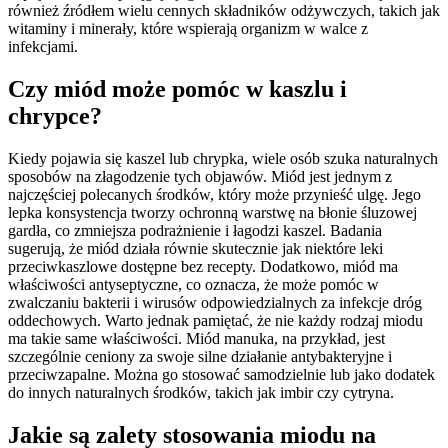
również źródłem wielu cennych składników odżywczych, takich jak
witaminy i minerały, które wspierają organizm w walce z
infekcjami.
Czy miód może pomóc w kaszlu i
chrypce?
Kiedy pojawia się kaszel lub chrypka, wiele osób szuka naturalnych
sposobów na złagodzenie tych objawów. Miód jest jednym z
najczęściej polecanych środków, który może przynieść ulgę. Jego
lepka konsystencja tworzy ochronną warstwę na błonie śluzowej
gardła, co zmniejsza podrażnienie i łagodzi kaszel. Badania
sugerują, że miód działa równie skutecznie jak niektóre leki
przeciwkaszlowe dostępne bez recepty. Dodatkowo, miód ma
właściwości antyseptyczne, co oznacza, że może pomóc w
zwalczaniu bakterii i wirusów odpowiedzialnych za infekcje dróg
oddechowych. Warto jednak pamiętać, że nie każdy rodzaj miodu
ma takie same właściwości. Miód manuka, na przykład, jest
szczególnie ceniony za swoje silne działanie antybakteryjne i
przeciwzapalne. Można go stosować samodzielnie lub jako dodatek
do innych naturalnych środków, takich jak imbir czy cytryna.
Jakie są zalety stosowania miodu na