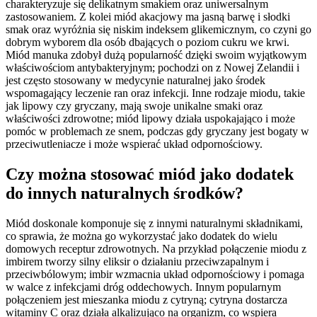
charakteryzuje się delikatnym smakiem oraz uniwersalnym
zastosowaniem. Z kolei miód akacjowy ma jasną barwę i słodki
smak oraz wyróżnia się niskim indeksem glikemicznym, co czyni go
dobrym wyborem dla osób dbających o poziom cukru we krwi.
Miód manuka zdobył dużą popularność dzięki swoim wyjątkowym
właściwościom antybakteryjnym; pochodzi on z Nowej Zelandii i
jest często stosowany w medycynie naturalnej jako środek
wspomagający leczenie ran oraz infekcji. Inne rodzaje miodu, takie
jak lipowy czy gryczany, mają swoje unikalne smaki oraz
właściwości zdrowotne; miód lipowy działa uspokajająco i może
pomóc w problemach ze snem, podczas gdy gryczany jest bogaty w
przeciwutleniacze i może wspierać układ odpornościowy.
Czy można stosować miód jako dodatek
do innych naturalnych środków?
Miód doskonale komponuje się z innymi naturalnymi składnikami,
co sprawia, że można go wykorzystać jako dodatek do wielu
domowych receptur zdrowotnych. Na przykład połączenie miodu z
imbirem tworzy silny eliksir o działaniu przeciwzapalnym i
przeciwbólowym; imbir wzmacnia układ odpornościowy i pomaga
w walce z infekcjami dróg oddechowych. Innym popularnym
połączeniem jest mieszanka miodu z cytryną; cytryna dostarcza
witaminy C oraz działa alkalizująco na organizm, co wspiera