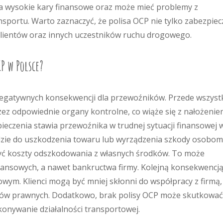
na wysokie kary finansowe oraz może mieć problemy z
sportu. Warto zaznaczyć, że polisa OCP nie tylko zabezpiec
 klientów oraz innych uczestników ruchu drogowego.
P w Polsce?
negatywnych konsekwencji dla przewoźników. Przede wszyst
ez odpowiednie organy kontrolne, co wiąże się z nałożeni
ieczenia stawia przewoźnika w trudnej sytuacji finansowej 
jdzie do uszkodzenia towaru lub wyrządzenia szkody osobom
ryć koszty odszkodowania z własnych środków. To może
ansowych, a nawet bankructwa firmy. Kolejną konsekwencj
towym. Klienci mogą być mniej skłonni do współpracy z firmą,
ów prawnych. Dodatkowo, brak polisy OCP może skutkować
konywanie działalności transportowej.