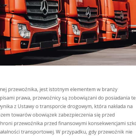
ilnej przewoźnika, jest istotnym elementem w branży
episami prawa, przewoźnicy są zobowiązani do posiadania t
wynika z Ustawy o transporcie drogowym, która nakłada na
ozem towarów obowiązek zabezpieczenia się przed
P chroni przewoźnika przed finansowymi konsekwencjami szk
łalności transportowej. W przypadku, gdy przewoźnik nie