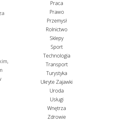
Praca
Prawo
za
Przemysł
Rolnictwo
Sklepy
Sport
Technologia
kim,
Transport
em
Turystyka
w
Ukryte Zajawki
Uroda
Usługi
ą
Wnętrza
Zdrowie