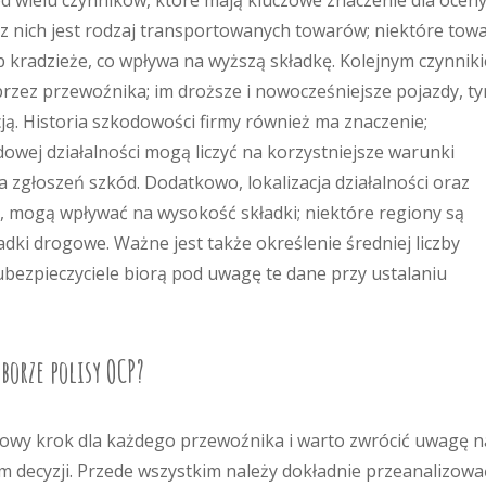
od wielu czynników, które mają kluczowe znaczenie dla ocen
 z nich jest rodzaj transportowanych towarów; niektóre tow
b kradzieże, co wpływa na wyższą składkę. Kolejnym czynnik
przez przewoźnika; im droższe i nowocześniejsze pojazdy, t
ją. Historia szkodowości firmy również ma znaczenie;
dowej działalności mogą liczyć na korzystniejsze warunki
lka zgłoszeń szkód. Dodatkowo, lokalizacja działalności oraz
, mogą wpływać na wysokość składki; niektóre regiony są
dki drogowe. Ważne jest także określenie średniej liczby
 ubezpieczyciele biorą pod uwagę te dane przy ustalaniu
borze polisy OCP?
zowy krok dla każdego przewoźnika i warto zwrócić uwagę n
m decyzji. Przede wszystkim należy dokładnie przeanalizowa