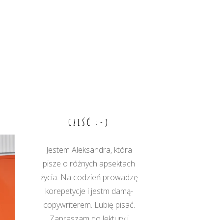
CZEŚĆ :-)
Jestem Aleksandra, która
pisze o różnych apsektach
życia. Na codzień prowadzę
korepetycje i jestm damą-
copywriterem. Lubię pisać.
Zapraszam do lektury i