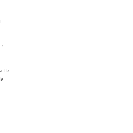
u
 z
 tle
la