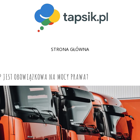
SKIP
STRONA GŁÓWNA
TO
CONTENT
CP JEST OBOWIĄZKOWA NA MOCY PRAWA?