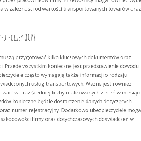
 przez pracowników firmy. Przewoźnicy mogą również wybi
a w zależności od wartości transportowanych towarów oraz
pu polisy OCP?
y muszą przygotować kilka kluczowych dokumentów oraz
ści. Przede wszystkim konieczne jest przedstawienie dowodu
pieczyciele często wymagają także informacji o rodzaju
świadczonych usług transportowych. Ważne jest również
owarów oraz średniej liczby realizowanych zleceń w miesiąc
azdów konieczne będzie dostarczenie danych dotyczących
l oraz numer rejestracyjny. Dodatkowo ubezpieczyciele mogą
ii szkodowości firmy oraz dotychczasowych doświadczeń w