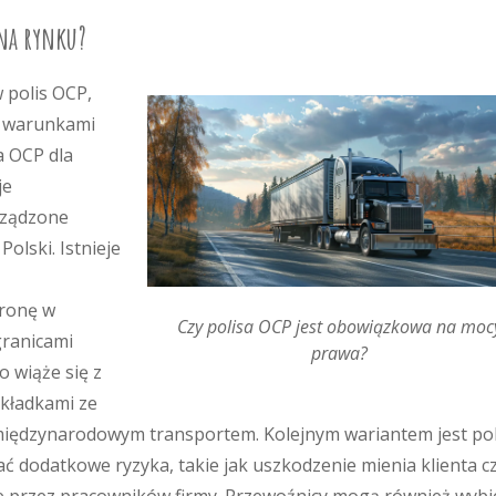
 na rynku?
 polis OCP,
z warunkami
a OCP dla
je
rządzone
olski. Istnieje
ronę w
Czy polisa OCP jest obowiązkowa na moc
granicami
prawa?
o wiąże się z
kładkami ze
międzynarodowym transportem. Kolejnym wariantem jest pol
dodatkowe ryzyka, takie jak uszkodzenie mienia klienta c