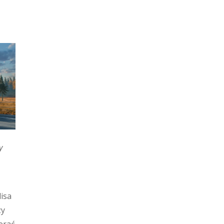
y
isa
zy