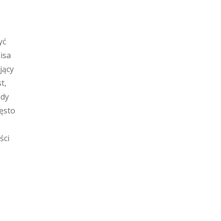
yć
isa
jący
t,
ody
ęsto
ści