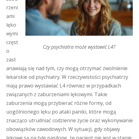
rzeni
ami
lęko
wymi
częst
Czy psychiatra może wystawić L4?
o
zast
anawiają się nad tym, czy mogą otrzymać zwolnienie
lekarskie od psychiatry. W rzeczywistości psychiatrzy
mają prawo wystawiać L4 również w przypadkach
związanych z zaburzeniami lękowymi. Takie
zaburzenia mogą przybierać różne formy, od
uogólnionego lęku po ataki paniki, które mogą
znacząco utrudniać codzienne życie oraz wykonywanie
obowiązków zawodowych. W sytuacji, gdy objawy
lękowe są na tyle nasilone, że pacjent nie jest w stanie