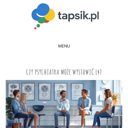
MENU
SKIP
TO
CONTENT
CZY PSYCHIATRA MOŻE WYSTAWIĆ L4?