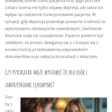
dokładnej ocenie stanu pacjenta oraz jego potrzeb.
Lekarz ocenia nie tylko objawy depresji, ale także ich
wpływ na codzienne funkcjonowanie pacjenta. W
sytuacji, gdy depresja powoduje poważne trudności w
wykonywaniu obowiązków zawodowych, zwolnienie
lekarskie staje się uzasadnione. Pacjenci powinni być
świadomi, że proces ubiegania się o L4 wiąże się z
koniecznością przedstawienia odpowiednich
dokumentów oraz odbycia konsultacji z lekarzem.
Czy psychiatra może wystawić L4 dla osób z
zaburzeniami lękowymi?
Oso
by z
zabu