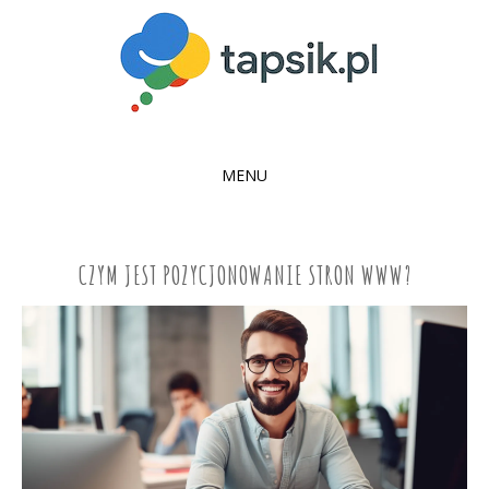
MENU
SKIP
TO
CONTENT
CZYM JEST POZYCJONOWANIE STRON WWW?