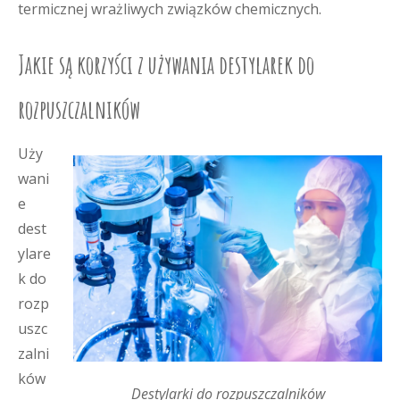
termicznej wrażliwych związków chemicznych.
Jakie są korzyści z używania destylarek do
rozpuszczalników
Uży
wani
e
dest
ylare
k do
rozp
uszc
zalni
ków
Destylarki do rozpuszczalników