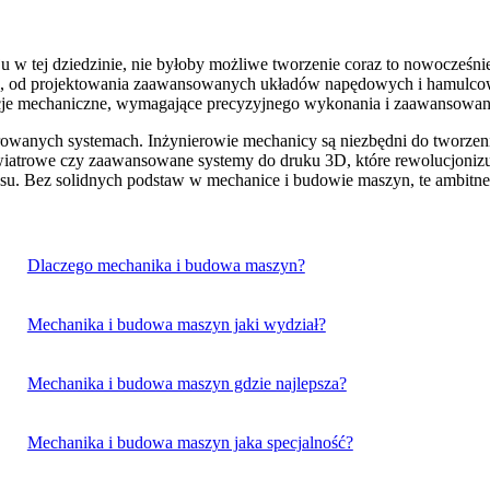
 w tej dziedzinie, nie byłoby możliwe tworzenie coraz to nowocześnie
ę, od projektowania zaawansowanych układów napędowych i hamulcowyc
kcje mechaniczne, wymagające precyzyjnego wykonania i zaawansowan
egrowanych systemach. Inżynierowie mechanicy są niezbędni do tworzeni
wiatrowe czy zaawansowane systemy do druku 3D, które rewolucjonizuj
mosu. Bez solidnych podstaw w mechanice i budowie maszyn, te ambitne
Dlaczego mechanika i budowa maszyn?
Mechanika i budowa maszyn jaki wydział?
Mechanika i budowa maszyn gdzie najlepsza?
Mechanika i budowa maszyn jaka specjalność?