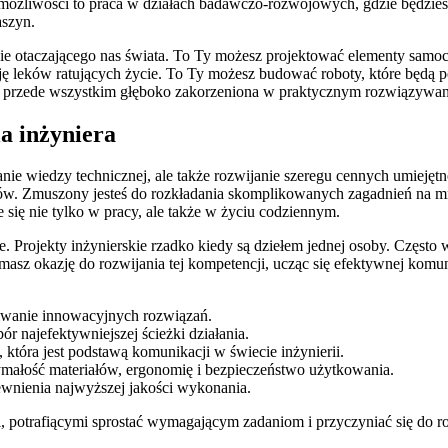
możliwości to praca w działach badawczo-rozwojowych, gdzie będzies
aszyn.
e otaczającego nas świata. To Ty możesz projektować elementy samoch
cję leków ratujących życie. To Ty możesz budować roboty, które bę
 ale przede wszystkim głęboko zakorzeniona w praktycznym rozwiązywa
la inżyniera
ie wiedzy technicznej, ale także rozwijanie szeregu cennych umiejętn
mów. Zmuszony jesteś do rozkładania skomplikowanych zagadnień na mn
się nie tylko w pracy, ale także w życiu codziennym.
 Projekty inżynierskie rzadko kiedy są dziełem jednej osoby. Często
z okazję do rozwijania tej kompetencji, ucząc się efektywnej komunik
iwanie innowacyjnych rozwiązań.
r najefektywniejszej ścieżki działania.
, która jest podstawą komunikacji w świecie inżynierii.
ymałość materiałów, ergonomię i bezpieczeństwo użytkowania.
ewnienia najwyższej jakości wykonania.
, potrafiącymi sprostać wymagającym zadaniom i przyczyniać się do r