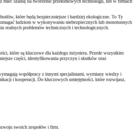
z mieć szansę na tworzenie przełomowych technologii, lub w firmach
odów, które będą bezpieczniejsze i bardziej ekologiczne. To Ty
dą pomagać ludziom w wykonywaniu niebezpiecznych lub monotonnych
niu realnych problemów technicznych i technologicznych.
ości, które są kluczowe dla każdego inżyniera. Przede wszystkim
iejsze części, identyfikowania przyczyn i skutków oraz
 wymagają współpracy z innymi specjalistami, wymiany wiedzy i
acji i kooperacji. Do kluczowych umiejętności, które rozwijasz,
ozwoju swoich zespołów i firm.