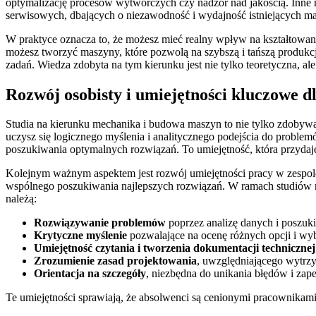
optymalizację procesów wytwórczych czy nadzór nad jakością. Inne 
serwisowych, dbających o niezawodność i wydajność istniejących m
W praktyce oznacza to, że możesz mieć realny wpływ na kształtowani
możesz tworzyć maszyny, które pozwolą na szybszą i tańszą produk
zadań. Wiedza zdobyta na tym kierunku jest nie tylko teoretyczna,
Rozwój osobisty i umiejętności kluczowe d
Studia na kierunku mechanika i budowa maszyn to nie tylko zdobywan
uczysz się logicznego myślenia i analitycznego podejścia do proble
poszukiwania optymalnych rozwiązań. To umiejętność, która przydaje 
Kolejnym ważnym aspektem jest rozwój umiejętności pracy w zespole.
wspólnego poszukiwania najlepszych rozwiązań. W ramach studiów mas
należą:
Rozwiązywanie problemów
poprzez analizę danych i poszuk
Krytyczne myślenie
pozwalające na ocenę różnych opcji i wybó
Umiejętność czytania i tworzenia dokumentacji technicznej
Zrozumienie zasad projektowania
, uwzględniającego wytrz
Orientacja na szczegóły
, niezbędna do unikania błędów i zap
Te umiejętności sprawiają, że absolwenci są cenionymi pracownikami