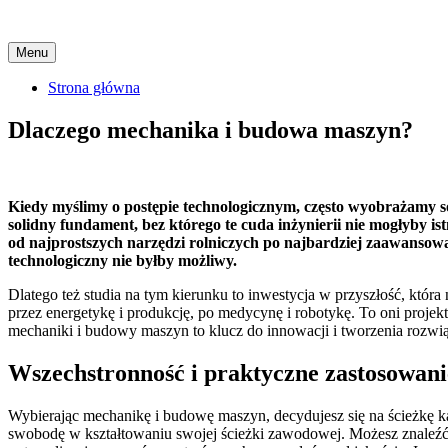
Skip
Menu
to
content
Strona główna
Dlaczego mechanika i budowa maszyn?
Kiedy myślimy o postępie technologicznym, często wyobrażamy so
solidny fundament, bez którego te cuda inżynierii nie mogłyby i
od najprostszych narzędzi rolniczych po najbardziej zaawansow
technologiczny nie byłby możliwy.
Dlatego też studia na tym kierunku to inwestycja w przyszłość, która
przez energetykę i produkcję, po medycynę i robotykę. To oni projek
mechaniki i budowy maszyn to klucz do innowacji i tworzenia rozwi
Wszechstronność i praktyczne zastosowani
Wybierając mechanikę i budowę maszyn, decydujesz się na ścieżkę ka
swobodę w kształtowaniu swojej ścieżki zawodowej. Możesz znaleźć 