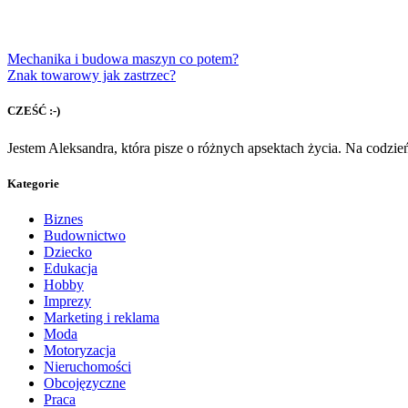
Mechanika i budowa maszyn co potem?
Znak towarowy jak zastrzec?
CZEŚĆ :-)
Jestem Aleksandra, która pisze o różnych apsektach życia. Na codzi
Kategorie
Biznes
Budownictwo
Dziecko
Edukacja
Hobby
Imprezy
Marketing i reklama
Moda
Motoryzacja
Nieruchomości
Obcojęzyczne
Praca