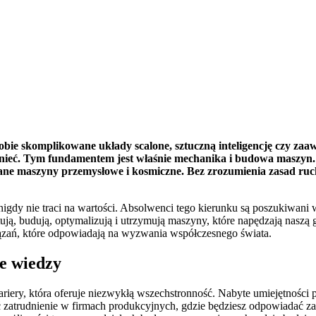
bie skomplikowane układy scalone, sztuczną inteligencję czy zaa
stnieć. Tym fundamentem jest właśnie mechanika i budowa maszyn. 
ane maszyny przemysłowe i kosmiczne. Bez zrozumienia zasad ruch
 nigdy nie traci na wartości. Absolwenci tego kierunku są poszukiwani w
tują, budują, optymalizują i utrzymują maszyny, które napędzają naszą
ązań, które odpowiadają na wyzwania współczesnego świata.
e wiedzy
riery, która oferuje niezwykłą wszechstronność. Nabyte umiejętności 
zatrudnienie w firmach produkcyjnych, gdzie będziesz odpowiadać za