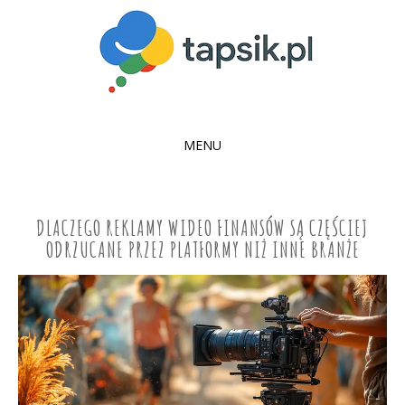
MENU
SKIP
TO
CONTENT
DLACZEGO REKLAMY WIDEO FINANSÓW SĄ CZĘŚCIEJ
ODRZUCANE PRZEZ PLATFORMY NIŻ INNE BRANŻE