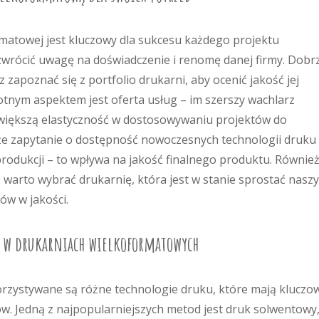
matowej jest kluczowy dla sukcesu każdego projektu
wrócić uwagę na doświadczenie i renomę danej firmy. Dobr
z zapoznać się z portfolio drukarni, aby ocenić jakość jej
totnym aspektem jest oferta usług – im szerszy wachlarz
o większą elastyczność w dostosowywaniu projektów do
kże zapytanie o dostępność nowoczesnych technologii druku
odukcji – to wpływa na jakość finalnego produktu. Równie
; warto wybrać drukarnię, która jest w stanie sprostać nasz
w w jakości.
e w drukarniach wielkoformatowych
zystywane są różne technologie druku, które mają kluczo
ków. Jedną z najpopularniejszych metod jest druk solwentowy