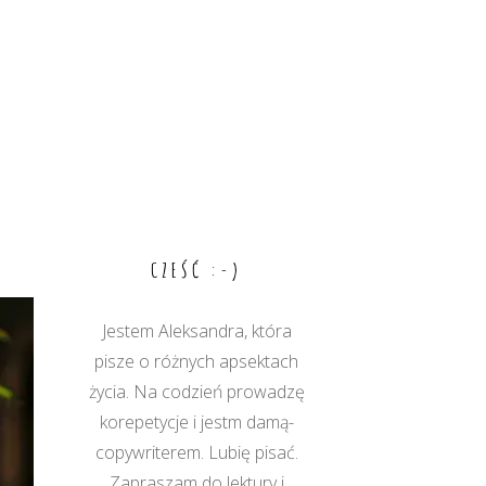
CZEŚĆ :-)
Jestem Aleksandra, która
pisze o różnych apsektach
życia. Na codzień prowadzę
korepetycje i jestm damą-
copywriterem. Lubię pisać.
Zapraszam do lektury i