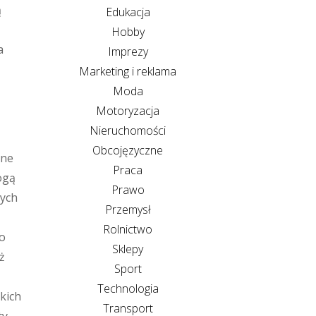
ą
Edukacja
Hobby
a
Imprezy
Marketing i reklama
Moda
Motoryzacja
Nieruchomości
Obcojęzyczne
ane
Praca
ogą
Prawo
łych
Przemysł
Rolnictwo
o
Sklepy
ż
Sport
Technologia
kich
Transport