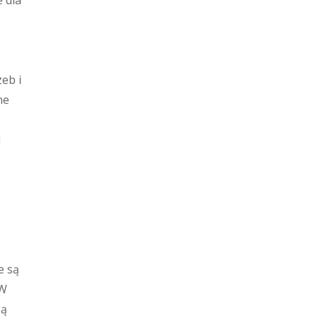
 dla
eb i
ne
i
e są
 W
gą