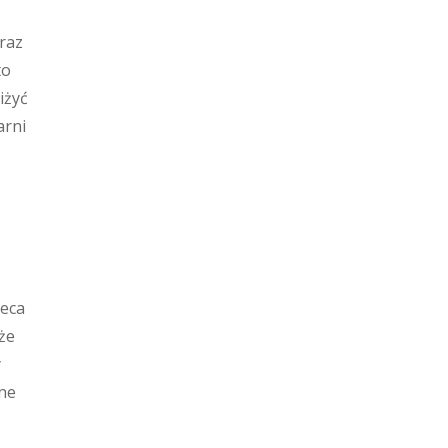
raz
to
iżyć
arni
leca
że
y
ane