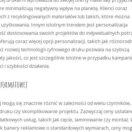
ej drukarni wprowadza do swojej oferty materiały przyjazne
e minimalizują negatywny wpływ na planetę. Klienci coraz
ch z recyklingowanych materiałów lub takich, które można
 użytkowania. Innym istotnym trendem jest personalizacja
ość dostosowania swoich projektów do indywidualnych potrz
ferują coraz więcej opcji personalizacji, takich jak różnorod
eż rozwój technologii cyfrowego druku pozwala na szybszą
y jakości, co jest szczególnie istotne w przypadku kampani
i szybkości działania.
koformatowej
 mogą się znacznie różnić w zależności od wielu czynników,
a druku czy skomplikowanie projektu. Zazwyczaj ceny ustalan
tkowych usług, takich jak cięcie, laminowanie czy montaż.
jak banery reklamowe o standardowych wymiarach, ceny mo