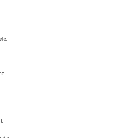
ałe,
az
eb