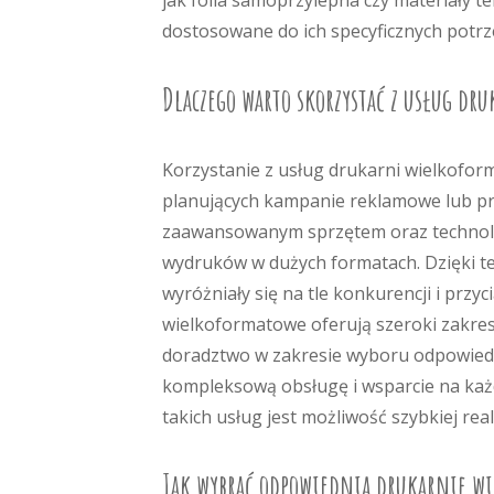
jak folia samoprzylepna czy materiały t
dostosowane do ich specyficznych potrz
Dlaczego warto skorzystać z usług dr
Korzystanie z usług drukarni wielkoform
planujących kampanie reklamowe lub pr
zaawansowanym sprzętem oraz technolog
wydruków w dużych formatach. Dzięki te
wyróżniały się na tle konkurencji i prz
wielkoformatowe oferują szeroki zakres
doradztwo w zakresie wyboru odpowiedni
kompleksową obsługę i wsparcie na każd
takich usług jest możliwość szybkiej re
Jak wybrać odpowiednią drukarnię wi