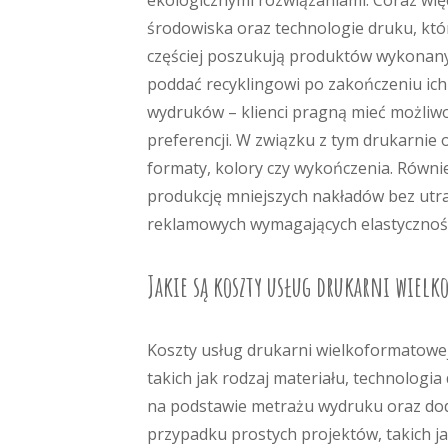
ekologicznymi rozwiązaniami. Coraz więc
środowiska oraz technologie druku, któr
częściej poszukują produktów wykonany
poddać recyklingowi po zakończeniu ich
wydruków – klienci pragną mieć możliw
preferencji. W związku z tym drukarnie o
formaty, kolory czy wykończenia. Równi
produkcję mniejszych nakładów bez utrat
reklamowych wymagających elastyczności 
Jakie są koszty usług drukarni wiel
Koszty usług drukarni wielkoformatowej
takich jak rodzaj materiału, technologi
na podstawie metrażu wydruku oraz doda
przypadku prostych projektów, takich 