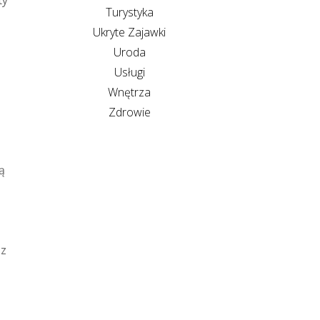
ty
Turystyka
Ukryte Zajawki
Uroda
Usługi
Wnętrza
Zdrowie
ą
 z