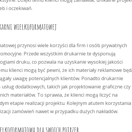
ekstylne. Dzięki temu klienci mogą zamawiać unikalne projek
eb i oczekiwań.
ukarni wielkoformatowej
atowej przynosi wiele korzyści dla firm i osób prywatnych
omocyjne. Przede wszystkim drukarnie te dysponują
iami druku, co pozwala na uzyskanie wysokiej jakości
mu klienci mogą być pewni, że ich materiały reklamowe będ
yciągały uwagę potencjalnych klientów. Ponadto drukarnie
 usług dodatkowych, takich jak projektowanie graficzne czy
ch materiałów. To sprawia, że klienci mogą liczyć na
ym etapie realizacji projektu. Kolejnym atutem korzystania
alizacji zamówień nawet w przypadku dużych nakładów.
elkoformatową dla swoich potrzeb