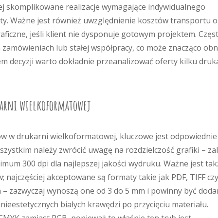
iej skomplikowane realizacje wymagające indywidualnego
y. Ważne jest również uwzględnienie kosztów transportu o
ficzne, jeśli klient nie dysponuje gotowym projektem. Częs
h zamówieniach lub stałej współpracy, co może znacząco obn
em decyzji warto dokładnie przeanalizować oferty kilku druk
karni wielkoformatowej
w w drukarni wielkoformatowej, kluczowe jest odpowiednie
zystkim należy zwrócić uwagę na rozdzielczość grafiki – za
nimum 300 dpi dla najlepszej jakości wydruku. Ważne jest tak
 najczęściej akceptowane są formaty takie jak PDF, TIFF cz
h – zazwyczaj wynoszą one od 3 do 5 mm i powinny być dod
ieestetycznych białych krawędzi po przycięciu materiału.