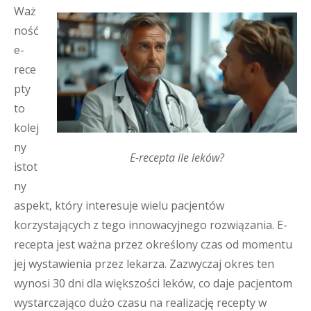
Waż
ność
e-
rece
pty
to
kolej
ny
E-recepta ile leków?
istot
ny
aspekt, który interesuje wielu pacjentów
korzystających z tego innowacyjnego rozwiązania. E-
recepta jest ważna przez określony czas od momentu
jej wystawienia przez lekarza. Zazwyczaj okres ten
wynosi 30 dni dla większości leków, co daje pacjentom
wystarczająco dużo czasu na realizację recepty w