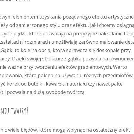
czowym elementem uzyskania pożądanego efektu artystyczne
eży od zamierzonego stylu oraz efektu, jaki chcemy osiągną
użycie pędzli, które pozwalają na precyzyjne nakładanie farb
ształtach i rozmiarach umożliwiają zarówno malowanie detal
 Gąbki to kolejna opcja, która sprawdza się doskonale przy
twarzy. Dzięki swojej strukturze gąbka pozwala na równomie
lnie ważne przy tworzeniu efektów gradientowych. Warto
mplowania, która polega na używaniu różnych przedmiotów
ć korek od butelki, kawałek materiału czy nawet palce.
ekt i pozwala na dużą swobodę twórczą.
aniu twarzy?
ić wiele błędów, które mogą wpłynąć na ostateczny efekt