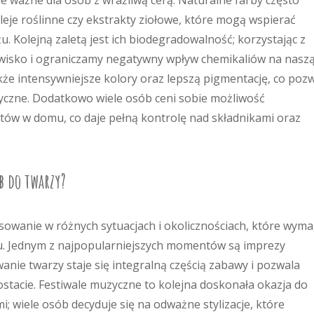
nie ważne dla osób z wrażliwą cerą. Naturalne farby często
oleje roślinne czy ekstrakty ziołowe, które mogą wspierać
. Kolejną zaletą jest ich biodegradowalność; korzystając z
wisko i ograniczamy negatywny wpływ chemikaliów na nasz
kże intensywniejsze kolory oraz lepszą pigmentację, co poz
tyczne. Dodatkowo wiele osób ceni sobie możliwość
tów w domu, co daje pełną kontrolę nad składnikami oraz
rb do twarzy?
osowanie w różnych sytuacjach i okolicznościach, które wym
u. Jednym z najpopularniejszych momentów są imprezy
nie twarzy staje się integralną częścią zabawy i pozwala
stacie. Festiwale muzyczne to kolejna doskonała okazja do
 wiele osób decyduje się na odważne stylizacje, które