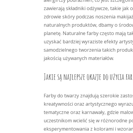
alergii czy podrażnień, co jest szczegól
zawierają składniki odżywcze, takie jak 
zdrowie skóry podczas noszenia makijażu
naturalnych produktów, dbamy o środo
planetę. Naturalne farby często mają ta
uzyskać bardziej wyraziste efekty artys
samodzielnego tworzenia takich produk
jakością używanych materiałów.
Jakie są najlepsze okazje do użycia fa
Farby do twarzy znajdują szerokie zast
kreatywności oraz artystycznego wyraz
tematyczne oraz karnawały, gdzie malowa
uczestnikom wcielić się w różnorodne po
eksperymentowania z kolorami i wzorami;