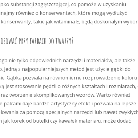
jako substancji zagęszczającej, co pomoże w uzyskaniu
minajmy również o konserwantach, które mogą wydłużyć
 konserwanty, takie jak witamina E, będą doskonałym wybo
sować przy farbach do twarzy?
a nie tylko odpowiednich narzędzi i materiałów, ale także
b. Jedną z najpopularniejszych metod jest użycie gąbki do
nie. Gąbka pozwala na równomierne rozprowadzenie koloru 
ą jest stosowanie pędzli o różnych kształtach i rozmiarach,
 oraz tworzenie skomplikowanych wzorów. Warto również
palcami daje bardzo artystyczny efekt i pozwala na lepsze
plowania za pomocą specjalnych narzędzi lub nawet zwykłyc
 jak korek od butelki czy kawałek materiału, może dodać