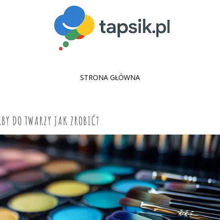
SKIP
STRONA GŁÓWNA
TO
CONTENT
RBY DO TWARZY JAK ZROBIĆ?