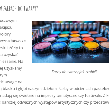
w farbach do twarzy?
kluczowym
akijażu
kolory
można łatwo ze
ki i żółty to
na uzyskać
mieszanie. Na
nej uzyskamy
Farby do twarzy jak zrobić?
łtym
cić uwagę na
ją blasku i głębi naszym dziełom. Farby w odcieniach pastelo
 i nadają się świetnie na imprezy tematyczne czy festiwale. Z k
s bardziej odważnych występów artystycznych czy przedstaw