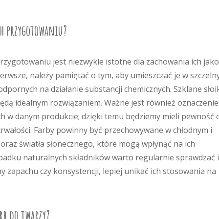
ch przygotowaniu?
zygotowaniu jest niezwykle istotne dla zachowania ich jako
erwsze, należy pamiętać o tym, aby umieszczać je w szczeln
pornych na działanie substancji chemicznych. Szklane słoi
będą idealnym rozwiązaniem. Ważne jest również oznaczenie
ch w danym produkcie; dzięki temu będziemy mieli pewność 
j trwałości. Farby powinny być przechowywane w chłodnym i
a oraz światła słonecznego, które mogą wpłynąć na ich
zypadku naturalnych składników warto regularnie sprawdzać 
y zapachu czy konsystencji, lepiej unikać ich stosowania na
rb do twarzy?