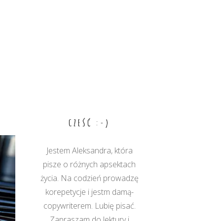
CZEŚĆ :-)
Jestem Aleksandra, która
pisze o różnych apsektach
życia. Na codzień prowadzę
korepetycje i jestm damą-
copywriterem. Lubię pisać.
Zapraszam do lektury i