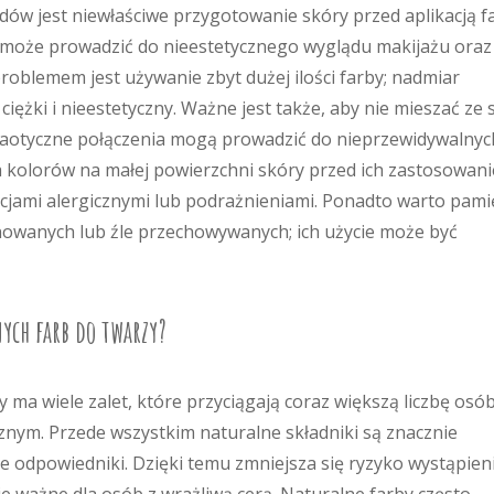
ędów jest niewłaściwe przygotowanie skóry przed aplikacją f
a może prowadzić do nieestetycznego wyglądu makijażu oraz
problemem jest używanie zbyt dużej ilości farby; nadmiar
iężki i nieestetyczny. Ważne jest także, aby nie mieszać ze
chaotyczne połączenia mogą prowadzić do nieprzewidywalnyc
ia kolorów na małej powierzchni skóry przed ich zastosowan
kcjami alergicznymi lub podrażnieniami. Ponadto warto pami
nowanych lub źle przechowywanych; ich użycie może być
nych farb do twarzy?
 ma wiele zalet, które przyciągają coraz większą liczbę osó
nym. Przede wszystkim naturalne składniki są znacznie
ne odpowiedniki. Dzięki temu zmniejsza się ryzyko wystąpien