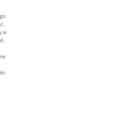
go.
ć.
y w
i,
rne
 do