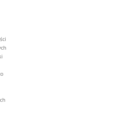
ści
ych
ki
co
ich