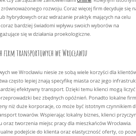
yłek czy zarządzanie zamówieniami
online
. Kolejnym istotnym
i zrównoważonego rozwoju. Coraz więcej firm decyduje się n
lub hybrydowych oraz wdrażanie praktyk mających na celu
się coraz bardziej świadomi wpływu swoich wyborów na
gażujące się w działania proekologiczne.
ych firm transportowych we Wrocławiu
wych we Wrocławiu niesie ze sobą wiele korzyści dla klientów
wa często lepiej znają specyfikę miasta oraz jego infrastru
ardziej efektywny transport. Dzięki temu klienci mogą liczyć
rzeprowadzki bez zbędnych opóźnień. Ponadto lokalne fir
eny niż duże korporacje, co może być istotnym czynnikiem d
sport towarów. Wspierając lokalny biznes, klienci przyczyn
u oraz tworzenia miejsc pracy dla mieszkańców Wrocławia.
ualne podejście do klienta oraz elastyczność oferty, co poz