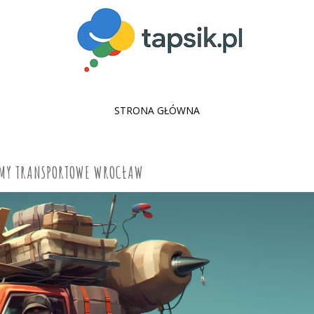
SKIP
STRONA GŁÓWNA
TO
CONTENT
MY TRANSPORTOWE WROCŁAW