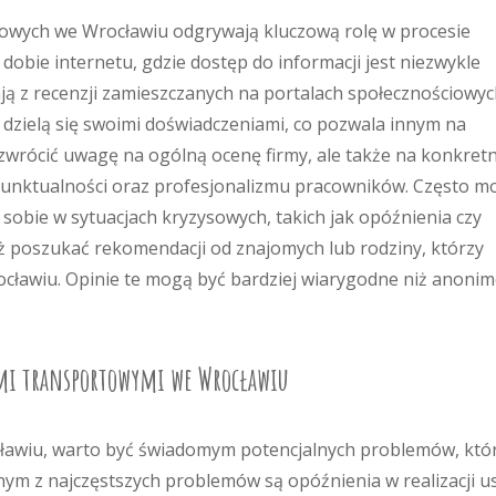
towych we Wrocławiu odgrywają kluczową rolę w procesie
bie internetu, gdzie dostęp do informacji jest niezwykle
tają z recenzji zamieszczanych na portalach społecznościowy
e dzielą się swoimi doświadczeniami, co pozwala innym na
rócić uwagę na ogólną ocenę firmy, ale także na konkret
 punktualności oraz profesjonalizmu pracowników. Często m
i sobie w sytuacjach kryzysowych, takich jak opóźnienia czy
ż poszukać rekomendacji od znajomych lub rodziny, którzy
ocławiu. Opinie te mogą być bardziej wiarygodne niż anoni
mami transportowymi we Wrocławiu
ławiu, warto być świadomym potencjalnych problemów, któ
ym z najczęstszych problemów są opóźnienia w realizacji us