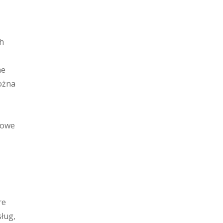
ch
ne
ożna
mowe
re
ług,