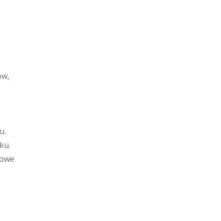
ów,
u.
ku.
kowe