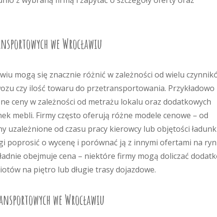
io z wybraną firmą i zapytać o szczegóły oferty oraz
ransportowych we Wrocławiu
iu mogą się znacznie różnić w zależności od wielu czynnik
ewozu czy ilość towaru do przetransportowania. Przykładowo
e ceny w zależności od metrażu lokalu oraz dodatkowych
nek mebli. Firmy często oferują różne modele cenowe – od
ny uzależnione od czasu pracy kierowcy lub objętości ładunk
 poprosić o wycenę i porównać ją z innymi ofertami na ryn
kładnie obejmuje cena – niektóre firmy mogą doliczać dodat
iotów na piętro lub długie trasy dojazdowe.
ransportowych we Wrocławiu