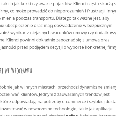
akich jak korki czy awarie pojazdów. Klienci często skarżą s
irmy, co może prowadzić do nieporozumień i frustracji. Inn
 mienia podczas transportu. Dlatego tak ważne jest, aby
nie ubezpieczenie oraz mają doświadczenie w bezpiecznym
nież wynikać z niejasnych warunków umowy czy dodatkow
one. Klienci powinni dokładnie zapoznać się z umową oraz
jasności przed podjęciem decyzji o wyborze konkretnej firm
ej we Wrocławiu
obnie jak w innych miastach, przechodzi dynamiczne zmiany
oczekiwań klientów. Jednym z zauważalnych trendów jest
 które odpowiadają na potrzeby e-commerce i szybkiej dost
inwestować w nowoczesne technologie, takie jak aplikacje