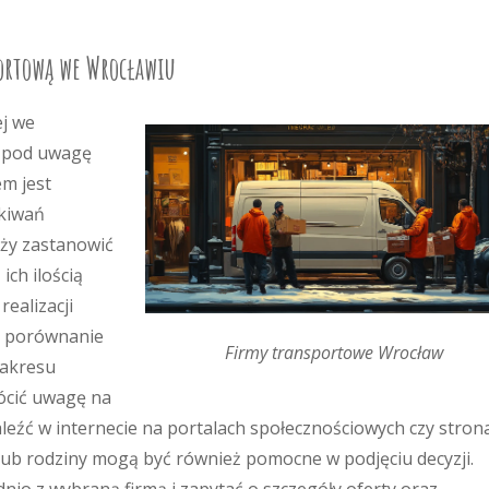
ortową we Wrocławiu
j we
c pod uwagę
em jest
ekiwań
eży zastanowić
ch ilością
ealizacji
t porównanie
Firmy transportowe Wrocław
zakresu
ócić uwagę na
leźć w internecie na portalach społecznościowych czy stron
ub rodziny mogą być również pomocne w podjęciu decyzji.