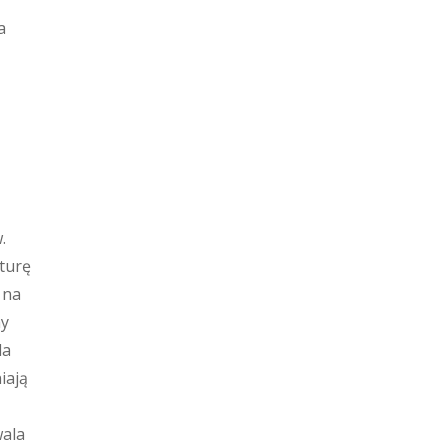
a
.
kturę
 na
my
la
iają
wala