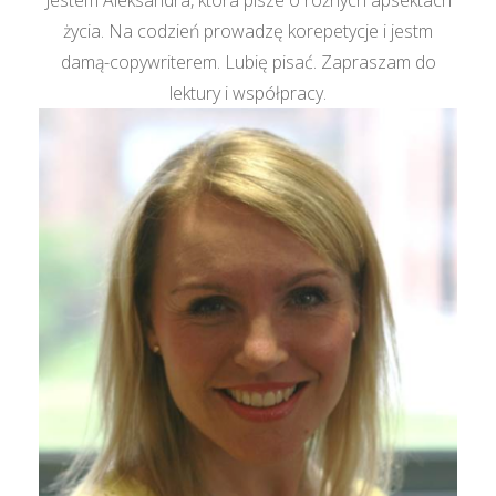
Jestem Aleksandra, która pisze o różnych apsektach
życia. Na codzień prowadzę korepetycje i jestm
damą-copywriterem. Lubię pisać. Zapraszam do
lektury i współpracy.