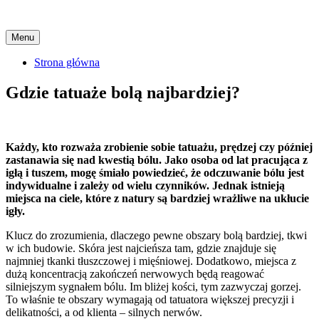
Skip
Menu
to
content
Strona główna
Gdzie tatuaże bolą najbardziej?
Każdy, kto rozważa zrobienie sobie tatuażu, prędzej czy później
zastanawia się nad kwestią bólu. Jako osoba od lat pracująca z
igłą i tuszem, mogę śmiało powiedzieć, że odczuwanie bólu jest
indywidualne i zależy od wielu czynników. Jednak istnieją
miejsca na ciele, które z natury są bardziej wrażliwe na ukłucie
igły.
Klucz do zrozumienia, dlaczego pewne obszary bolą bardziej, tkwi
w ich budowie. Skóra jest najcieńsza tam, gdzie znajduje się
najmniej tkanki tłuszczowej i mięśniowej. Dodatkowo, miejsca z
dużą koncentracją zakończeń nerwowych będą reagować
silniejszym sygnałem bólu. Im bliżej kości, tym zazwyczaj gorzej.
To właśnie te obszary wymagają od tatuatora większej precyzji i
delikatności, a od klienta – silnych nerwów.