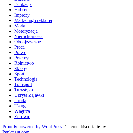
Edukacja
Hobby
Imprezy
Marketing i reklama
Moda
Motoryzacja
Nieruchomości
Obcojęzyczne
Praca
Prawo
Przemysł
Rolnictwo
Sklepy
Sport
Technologia
Transport
Turystyka
Ukryte Zajawki
Uroda
Usługi
Wnętrza
Zdrowie
Proudly powered by WordPress
|
Theme: biscuit-lite by
Pankogut.com
.