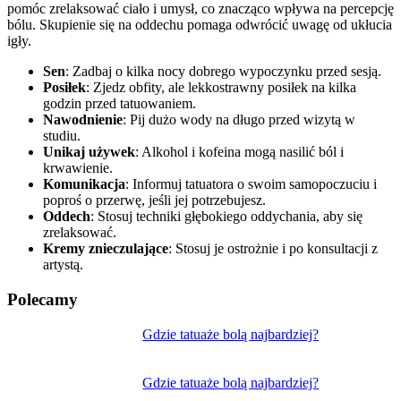
pomóc zrelaksować ciało i umysł, co znacząco wpływa na percepcję
bólu. Skupienie się na oddechu pomaga odwrócić uwagę od ukłucia
igły.
Sen
: Zadbaj o kilka nocy dobrego wypoczynku przed sesją.
Posiłek
: Zjedz obfity, ale lekkostrawny posiłek na kilka
godzin przed tatuowaniem.
Nawodnienie
: Pij dużo wody na długo przed wizytą w
studiu.
Unikaj używek
: Alkohol i kofeina mogą nasilić ból i
krwawienie.
Komunikacja
: Informuj tatuatora o swoim samopoczuciu i
poproś o przerwę, jeśli jej potrzebujesz.
Oddech
: Stosuj techniki głębokiego oddychania, aby się
zrelaksować.
Kremy znieczulające
: Stosuj je ostrożnie i po konsultacji z
artystą.
Polecamy
Nawigacja
Gdzie tatuaże bolą najbardziej?
wpisu
Gdzie tatuaże bolą najbardziej?