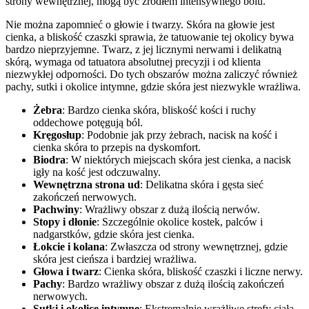
strony wewnętrznej, mogą być źródłem intensywnego bólu.
Nie można zapomnieć o głowie i twarzy. Skóra na głowie jest
cienka, a bliskość czaszki sprawia, że tatuowanie tej okolicy bywa
bardzo nieprzyjemne. Twarz, z jej licznymi nerwami i delikatną
skórą, wymaga od tatuatora absolutnej precyzji i od klienta
niezwykłej odporności. Do tych obszarów można zaliczyć również
pachy, sutki i okolice intymne, gdzie skóra jest niezwykle wrażliwa.
Żebra
: Bardzo cienka skóra, bliskość kości i ruchy
oddechowe potęgują ból.
Kręgosłup
: Podobnie jak przy żebrach, nacisk na kość i
cienka skóra to przepis na dyskomfort.
Biodra
: W niektórych miejscach skóra jest cienka, a nacisk
igły na kość jest odczuwalny.
Wewnętrzna strona ud
: Delikatna skóra i gęsta sieć
zakończeń nerwowych.
Pachwiny
: Wrażliwy obszar z dużą ilością nerwów.
Stopy i dłonie
: Szczególnie okolice kostek, palców i
nadgarstków, gdzie skóra jest cienka.
Łokcie i kolana
: Zwłaszcza od strony wewnętrznej, gdzie
skóra jest cieńsza i bardziej wrażliwa.
Głowa i twarz
: Cienka skóra, bliskość czaszki i liczne nerwy.
Pachy
: Bardzo wrażliwy obszar z dużą ilością zakończeń
nerwowych.
Sutki i okolice intymne
: Ekstremalnie wrażliwe strefy ciała.