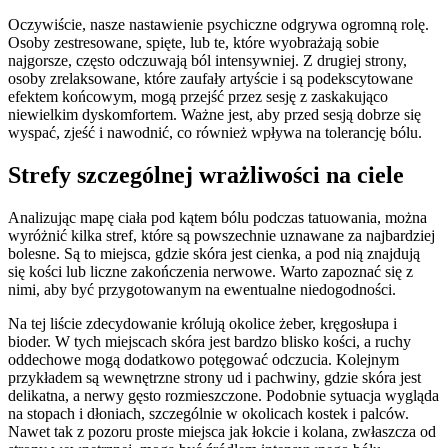
Oczywiście, nasze nastawienie psychiczne odgrywa ogromną rolę.
Osoby zestresowane, spięte, lub te, które wyobrażają sobie
najgorsze, często odczuwają ból intensywniej. Z drugiej strony,
osoby zrelaksowane, które zaufały artyście i są podekscytowane
efektem końcowym, mogą przejść przez sesję z zaskakująco
niewielkim dyskomfortem. Ważne jest, aby przed sesją dobrze się
wyspać, zjeść i nawodnić, co również wpływa na tolerancję bólu.
Strefy szczególnej wrażliwości na ciele
Analizując mapę ciała pod kątem bólu podczas tatuowania, można
wyróżnić kilka stref, które są powszechnie uznawane za najbardziej
bolesne. Są to miejsca, gdzie skóra jest cienka, a pod nią znajdują
się kości lub liczne zakończenia nerwowe. Warto zapoznać się z
nimi, aby być przygotowanym na ewentualne niedogodności.
Na tej liście zdecydowanie królują okolice żeber, kręgosłupa i
bioder. W tych miejscach skóra jest bardzo blisko kości, a ruchy
oddechowe mogą dodatkowo potęgować odczucia. Kolejnym
przykładem są wewnętrzne strony ud i pachwiny, gdzie skóra jest
delikatna, a nerwy gęsto rozmieszczone. Podobnie sytuacja wygląda
na stopach i dłoniach, szczególnie w okolicach kostek i palców.
Nawet tak z pozoru proste miejsca jak łokcie i kolana, zwłaszcza od