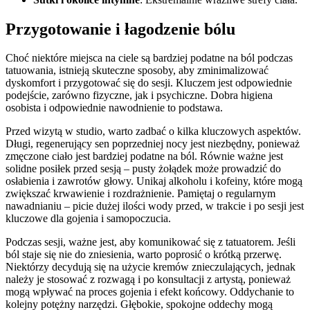
Przygotowanie i łagodzenie bólu
Choć niektóre miejsca na ciele są bardziej podatne na ból podczas
tatuowania, istnieją skuteczne sposoby, aby zminimalizować
dyskomfort i przygotować się do sesji. Kluczem jest odpowiednie
podejście, zarówno fizyczne, jak i psychiczne. Dobra higiena
osobista i odpowiednie nawodnienie to podstawa.
Przed wizytą w studio, warto zadbać o kilka kluczowych aspektów.
Długi, regenerujący sen poprzedniej nocy jest niezbędny, ponieważ
zmęczone ciało jest bardziej podatne na ból. Równie ważne jest
solidne posiłek przed sesją – pusty żołądek może prowadzić do
osłabienia i zawrotów głowy. Unikaj alkoholu i kofeiny, które mogą
zwiększać krwawienie i rozdrażnienie. Pamiętaj o regularnym
nawadnianiu – picie dużej ilości wody przed, w trakcie i po sesji jest
kluczowe dla gojenia i samopoczucia.
Podczas sesji, ważne jest, aby komunikować się z tatuatorem. Jeśli
ból staje się nie do zniesienia, warto poprosić o krótką przerwę.
Niektórzy decydują się na użycie kremów znieczulających, jednak
należy je stosować z rozwagą i po konsultacji z artystą, ponieważ
mogą wpływać na proces gojenia i efekt końcowy. Oddychanie to
kolejny potężny narzędzi. Głębokie, spokojne oddechy mogą