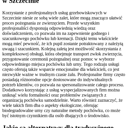
w Szczecinie
Korzystanie z profesjonalnych usług grzebowiskowych w
Szczecinie niesie ze sobą wiele zalet, które mogą znacząco ułatwić
proces pożegnania ze zwierzęciem. Przede wszystkim
profesjonaliści dysponują odpowiednią wiedzą oraz
doświadczeniem, co pozwala im na zapewnienie godnego i
szacunkowego pochówku lub kremacji. Dzięki temu właściciele
mogą mieć pewność, że ich pupil zostanie potraktowany z należytą
uwagą i szacunkiem. Kolejną zaletą jest możliwość skorzystania z
kompleksowej obsługi, która obejmuje transport zwłok zwierzęcia,
przygotowanie ceremonii pożegnalnej oraz pomoc w wyborze
odpowiedniego miejsca pochówku lub urny. Tego rodzaju usługi
często oferują także wsparcie emocjonalne dla właścicieli, co jest
niezwykle ważne w trudnym czasie żalu. Profesjonalne firmy często
posiadają różnorodne opcje dostosowane do indywidualnych
potrzeb klientów, co pozwala na spersonalizowanie całego procesu.
Dodatkowo korzystając z usług wyspecjalizowanych firm można
uniknąć wielu formalności oraz problemów związanych z
organizacją pochówku samodzielnie. Warto również zaznaczyć, że
wiele takich firm dba o aspekty ekologiczne, oferując
biodegradowalne urny czy naturalne metody pochówku, co może
być istotnym czynnikiem dla osób dbających o środowisko.
Jakie są alternatywy dla tradycyjnego