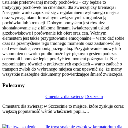
ustalenie preferowanej metody pochówku – czy będzie to
tradycyjny pochówek na cmentarzu dla zwierząt czy kremacja?
Następnie warto zapoznać się z regulaminem wybranego miejsca
oraz wymaganiami formalnymi związanymi z organizacją
pochówku lub kremacji. Dobrym pomysłem jest również
skontaktowanie się z kilkoma firmami świadczącymi usługi
grzebowiskowe i porównanie ich ofert oraz cen. Ważnym
elementem jest także przygotowanie emocjonalne – warto dać sobie
czas na przemyślenie tego trudnego momentu oraz zastanowić się
nad ewentualną ceremonią pożegnalną. Przygotowanie mowy lub
wspomnień o swoim pupilu może być pięknym gestem podczas
ceremonii i pomoże lepiej przeżyć ten moment pożegnania. Nie
zapominajmy również o praktycznych aspektach – warto zadbać o
transport zwłok do wybranego miejsca oraz upewnić się, że mamy
wszystkie niezbędne dokumenty potwierdzające śmierć zwierzęcia.
Polecamy
Nawigacja
Cmentarz dla zwierząt Szczecin
wpisu
Cmentarz dla zwierząt w Szczecinie to miejsce, które zyskuje coraz
większą popularność wśród właścicieli pupili.…
Ile trwa spalenie zwłok w krematorium dla