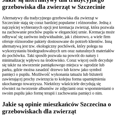
grzebowiska dla zwierząt w Szczecinie
Alternatywy dla tradycyjnego grzebowiska dla zwierząt w
Szczecinie stają się coraz bardziej popularne i różnorodne. Jedną z
najczęściej wybieranych opcji jest kremacja zwierząt, która pozwala
na zachowanie prochów pupila w eleganckiej urnie. Kremacja może
odbywać się zarówno indywidualnie, jak i zbiorowo, a wiele firm
oferuje różnorodne pakiety dostosowane do potrzeb klientów. Inną
alternatywą jest tzw. ekologiczny pochówek, który polega na
wykorzystaniu biodegradowalnych urn oraz naturalnych materiałów
do pochówku. Taki sposób pozwala na powrót do natury i
minimalizację wpływu na środowisko. Coraz więcej osób decyduje
się także na stworzenie pamiątkowego miejsca w ogrodzie lub
parku, gdzie można zasadzić drzewo lub krzew jako symbol
pamięci o pupilu. Możliwość wykonania tatuażu lub biżuterii
zawierającej prochy zwierzęcia to kolejna forma upamiętnienia
ukochanego towarzysza. Niektórzy właściciele decydują się
również na tworzenie albumów ze zdjęciami oraz wspomnieniami o
swoim pupilu jako formę terapii i zachowania pamięci o nim.
Jakie są opinie mieszkańców Szczecina o
grzebowiskach dla zwierząt