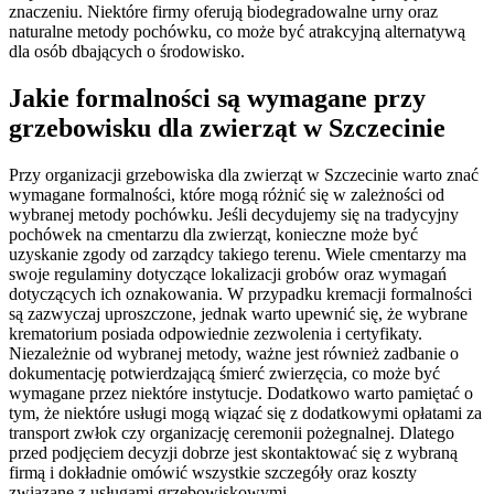
znaczeniu. Niektóre firmy oferują biodegradowalne urny oraz
naturalne metody pochówku, co może być atrakcyjną alternatywą
dla osób dbających o środowisko.
Jakie formalności są wymagane przy
grzebowisku dla zwierząt w Szczecinie
Przy organizacji grzebowiska dla zwierząt w Szczecinie warto znać
wymagane formalności, które mogą różnić się w zależności od
wybranej metody pochówku. Jeśli decydujemy się na tradycyjny
pochówek na cmentarzu dla zwierząt, konieczne może być
uzyskanie zgody od zarządcy takiego terenu. Wiele cmentarzy ma
swoje regulaminy dotyczące lokalizacji grobów oraz wymagań
dotyczących ich oznakowania. W przypadku kremacji formalności
są zazwyczaj uproszczone, jednak warto upewnić się, że wybrane
krematorium posiada odpowiednie zezwolenia i certyfikaty.
Niezależnie od wybranej metody, ważne jest również zadbanie o
dokumentację potwierdzającą śmierć zwierzęcia, co może być
wymagane przez niektóre instytucje. Dodatkowo warto pamiętać o
tym, że niektóre usługi mogą wiązać się z dodatkowymi opłatami za
transport zwłok czy organizację ceremonii pożegnalnej. Dlatego
przed podjęciem decyzji dobrze jest skontaktować się z wybraną
firmą i dokładnie omówić wszystkie szczegóły oraz koszty
związane z usługami grzebowiskowymi.