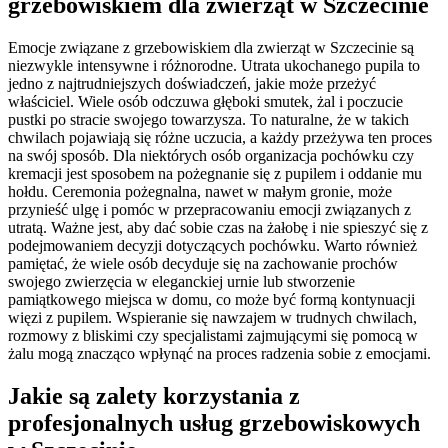
grzebowiskiem dla zwierząt w Szczecinie
Emocje związane z grzebowiskiem dla zwierząt w Szczecinie są
niezwykle intensywne i różnorodne. Utrata ukochanego pupila to
jedno z najtrudniejszych doświadczeń, jakie może przeżyć
właściciel. Wiele osób odczuwa głęboki smutek, żal i poczucie
pustki po stracie swojego towarzysza. To naturalne, że w takich
chwilach pojawiają się różne uczucia, a każdy przeżywa ten proces
na swój sposób. Dla niektórych osób organizacja pochówku czy
kremacji jest sposobem na pożegnanie się z pupilem i oddanie mu
hołdu. Ceremonia pożegnalna, nawet w małym gronie, może
przynieść ulgę i pomóc w przepracowaniu emocji związanych z
utratą. Ważne jest, aby dać sobie czas na żałobę i nie spieszyć się z
podejmowaniem decyzji dotyczących pochówku. Warto również
pamiętać, że wiele osób decyduje się na zachowanie prochów
swojego zwierzęcia w eleganckiej urnie lub stworzenie
pamiątkowego miejsca w domu, co może być formą kontynuacji
więzi z pupilem. Wspieranie się nawzajem w trudnych chwilach,
rozmowy z bliskimi czy specjalistami zajmującymi się pomocą w
żalu mogą znacząco wpłynąć na proces radzenia sobie z emocjami.
Jakie są zalety korzystania z
profesjonalnych usług grzebowiskowych