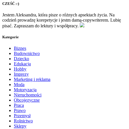
CZEŚĆ :-)
Jestem Aleksandra, która pisze o różnych apsektach życia. Na
codzień prowadzę korepetycje i jestm damą-copywriterem. Lubię
pisać. Zapraszam do lektury i współpracy.
Kategorie
Biznes
Budownictwo
Dziecko
Edukacja
Hobby
Imprezy
Marketing i reklama
Moda
Motoryzacja
Nieruchomości
Obcojęzyczne
Praca
Prawo
Przemysł
Rolnictwo
Sklepy