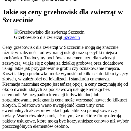
Jakie są ceny grzebowisk dla zwierząt w
Szczecinie
Grzebowisko dla zwierząt
Szczecin
Ceny grzebowisk dla zwierząt w Szczecinie mogą się znacznie
różnić w zależności od wybranej usługi oraz specyfiki miejsca
pochówku. Tradycyjny pochówek na cmentarzu dla zwierząt
zazwyczaj wiąże się z opłatą za działkę grobową oraz dodatkowe
usługi takie jak przygotowanie grobu czy oznakowanie miejsca.
Koszt takiego pochówku może wynosić od kilkuset do kilku tysięcy
złotych, w zależności od lokalizacji i standardu cmentarza.
Kremacja natomiast często jest tańszą opcją, a ceny zaczynają się od
około dwustu złotych za podstawową usługę kremacji bez
ceremonii. W przypadku kremacji indywidualnej lub
zorganizowania pożegnania cena może wzrosnąć nawet do kilkuset
złotych. Dodatkowo warto uwzględnić koszt urny oraz
ewentualnych akcesoriów takich jak tabliczki pamiątkowe czy
kwiaty. Warto również pamiętać o tym, że niektóre firmy oferują
pakiety usługowe, które mogą być korzystniejsze cenowo niż wybór
poszczególnych elementów osobno.