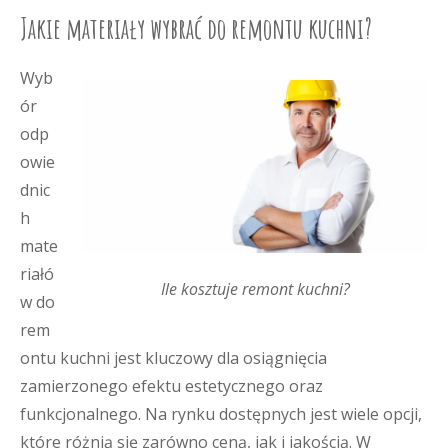
Jakie materiały wybrać do remontu kuchni?
Wyb
ór
odp
owie
dnic
h
mate
riałó
Ile kosztuje remont kuchni?
w do
rem
ontu kuchni jest kluczowy dla osiągnięcia
zamierzonego efektu estetycznego oraz
funkcjonalnego. Na rynku dostępnych jest wiele opcji,
które różnią się zarówno ceną, jak i jakością. W