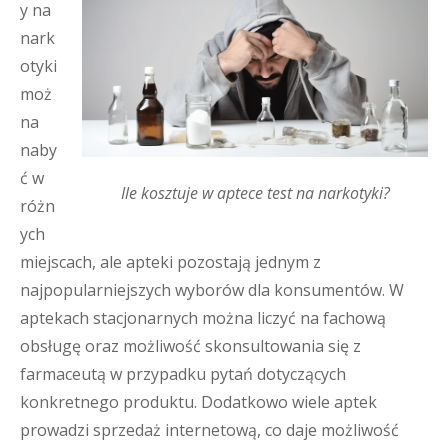
y na
nark
otyki
moż
na
naby
ć w
Ile kosztuje w aptece test na narkotyki?
różn
ych
miejscach, ale apteki pozostają jednym z
najpopularniejszych wyborów dla konsumentów. W
aptekach stacjonarnych można liczyć na fachową
obsługę oraz możliwość skonsultowania się z
farmaceutą w przypadku pytań dotyczących
konkretnego produktu. Dodatkowo wiele aptek
prowadzi sprzedaż internetową, co daje możliwość