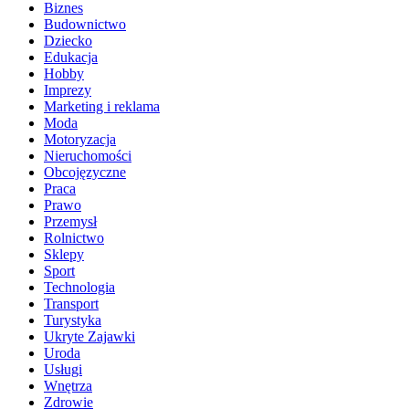
Biznes
Budownictwo
Dziecko
Edukacja
Hobby
Imprezy
Marketing i reklama
Moda
Motoryzacja
Nieruchomości
Obcojęzyczne
Praca
Prawo
Przemysł
Rolnictwo
Sklepy
Sport
Technologia
Transport
Turystyka
Ukryte Zajawki
Uroda
Usługi
Wnętrza
Zdrowie