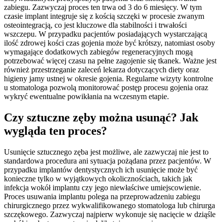
zabiegu. Zazwyczaj proces ten trwa od 3 do 6 miesięcy. W tym
czasie implant integruje się z kością szczęki w procesie zwanym
osteointegracją, co jest kluczowe dla stabilności i trwałości
wszczepu. W przypadku pacjentów posiadających wystarczającą
ilość zdrowej kości czas gojenia może być krótszy, natomiast osoby
wymagające dodatkowych zabiegów regeneracyjnych mogą
potrzebować więcej czasu na pełne zagojenie się tkanek. Ważne jest
również przestrzeganie zaleceń lekarza dotyczących diety oraz
higieny jamy ustnej w okresie gojenia. Regularne wizyty kontrolne
u stomatologa pozwolą monitorować postęp procesu gojenia oraz
wykryć ewentualne powikłania na wczesnym etapie.
Czy sztuczne zęby można usunąć? Jak
wygląda ten proces?
Usunięcie sztucznego zęba jest możliwe, ale zazwyczaj nie jest to
standardowa procedura ani sytuacja pożądana przez pacjentów. W
przypadku implantów dentystycznych ich usunięcie może być
konieczne tylko w wyjątkowych okolicznościach, takich jak
infekcja wokół implantu czy jego niewłaściwe umiejscowienie.
Proces usuwania implantu polega na przeprowadzeniu zabiegu
chirurgicznego przez wykwalifikowanego stomatologa lub chirurga
szczękowego. Zazwyczaj najpierw wykonuje się nacięcie w dziąśle