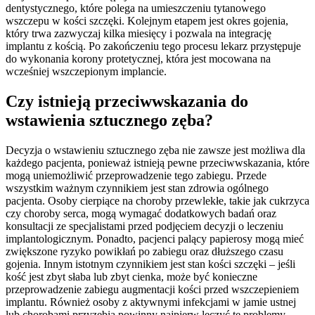
dentystycznego, które polega na umieszczeniu tytanowego
wszczepu w kości szczęki. Kolejnym etapem jest okres gojenia,
który trwa zazwyczaj kilka miesięcy i pozwala na integrację
implantu z kością. Po zakończeniu tego procesu lekarz przystępuje
do wykonania korony protetycznej, która jest mocowana na
wcześniej wszczepionym implancie.
Czy istnieją przeciwwskazania do
wstawienia sztucznego zęba?
Decyzja o wstawieniu sztucznego zęba nie zawsze jest możliwa dla
każdego pacjenta, ponieważ istnieją pewne przeciwwskazania, które
mogą uniemożliwić przeprowadzenie tego zabiegu. Przede
wszystkim ważnym czynnikiem jest stan zdrowia ogólnego
pacjenta. Osoby cierpiące na choroby przewlekłe, takie jak cukrzyca
czy choroby serca, mogą wymagać dodatkowych badań oraz
konsultacji ze specjalistami przed podjęciem decyzji o leczeniu
implantologicznym. Ponadto, pacjenci palący papierosy mogą mieć
zwiększone ryzyko powikłań po zabiegu oraz dłuższego czasu
gojenia. Innym istotnym czynnikiem jest stan kości szczęki – jeśli
kość jest zbyt słaba lub zbyt cienka, może być konieczne
przeprowadzenie zabiegu augmentacji kości przed wszczepieniem
implantu. Również osoby z aktywnymi infekcjami w jamie ustnej
lub chorobami przyzębia powinny najpierw leczyć te problemy