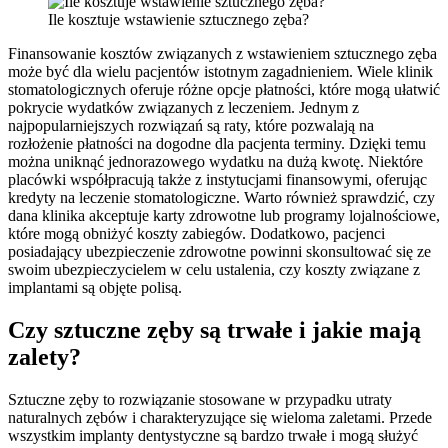
Ile kosztuje wstawienie sztucznego zęba?
Finansowanie kosztów związanych z wstawieniem sztucznego zęba
może być dla wielu pacjentów istotnym zagadnieniem. Wiele klinik
stomatologicznych oferuje różne opcje płatności, które mogą ułatwić
pokrycie wydatków związanych z leczeniem. Jednym z
najpopularniejszych rozwiązań są raty, które pozwalają na
rozłożenie płatności na dogodne dla pacjenta terminy. Dzięki temu
można uniknąć jednorazowego wydatku na dużą kwotę. Niektóre
placówki współpracują także z instytucjami finansowymi, oferując
kredyty na leczenie stomatologiczne. Warto również sprawdzić, czy
dana klinika akceptuje karty zdrowotne lub programy lojalnościowe,
które mogą obniżyć koszty zabiegów. Dodatkowo, pacjenci
posiadający ubezpieczenie zdrowotne powinni skonsultować się ze
swoim ubezpieczycielem w celu ustalenia, czy koszty związane z
implantami są objęte polisą.
Czy sztuczne zęby są trwałe i jakie mają
zalety?
Sztuczne zęby to rozwiązanie stosowane w przypadku utraty
naturalnych zębów i charakteryzujące się wieloma zaletami. Przede
wszystkim implanty dentystyczne są bardzo trwałe i mogą służyć