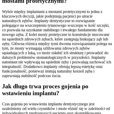
mostami protetycznymi?
Wybór między implantami a mostami protetycznymi to jedna z
kluczowych decyzji, jakie podejmują pacjenci po utracie
naturalnych zębów. Implanty dentystyczne to rozwiązanie
polegające na wszczepieniu tytanowego wszczepu w kość szczęki,
co pozwala na uzyskanie stabilnego i trwałego fundamentu dla
nowego zęba. Z kolei mosty protetyczne to konstrukcje mocowane
na sąsiednich zdrowych zębach, które zastępują brakujący ząb lub
zęby. Główna różnica między tymi dwoma rozwiązaniami polega na
tym, że mosty wymagają szlifowania zdrowych zębów
sąsiadujących z luką, co może osłabić ich strukturę i prowadzić do
dalszych problemów stomatologicznych w przyszłości. Implanty
natomiast nie wpływają na sąsiednie zęby i pozwalają zachować ich
integralność. Dodatkowo implanty oferują lepszą estetykę oraz
funkcjonalność, ponieważ imitują naturalny korzeń zęba i
zapewniają stabilność podczas żucia.
Jak długo trwa proces gojenia po
wstawieniu implantu?
Czas gojenia po wstawieniu implantu dentystycznego jest
uzależniony od wielu czynników i może różnić się w zależności od
indywidualnych predyspozycji pacjenta oraz skomplikowania