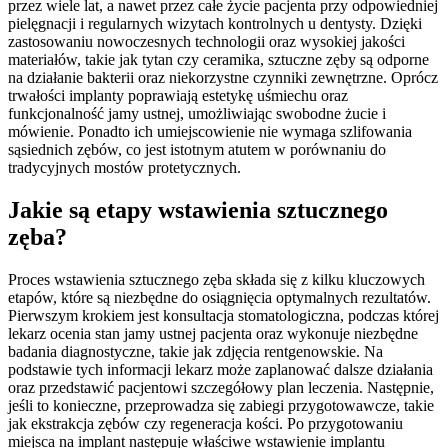
przez wiele lat, a nawet przez całe życie pacjenta przy odpowiedniej
pielęgnacji i regularnych wizytach kontrolnych u dentysty. Dzięki
zastosowaniu nowoczesnych technologii oraz wysokiej jakości
materiałów, takie jak tytan czy ceramika, sztuczne zęby są odporne
na działanie bakterii oraz niekorzystne czynniki zewnętrzne. Oprócz
trwałości implanty poprawiają estetykę uśmiechu oraz
funkcjonalność jamy ustnej, umożliwiając swobodne żucie i
mówienie. Ponadto ich umiejscowienie nie wymaga szlifowania
sąsiednich zębów, co jest istotnym atutem w porównaniu do
tradycyjnych mostów protetycznych.
Jakie są etapy wstawienia sztucznego
zęba?
Proces wstawienia sztucznego zęba składa się z kilku kluczowych
etapów, które są niezbędne do osiągnięcia optymalnych rezultatów.
Pierwszym krokiem jest konsultacja stomatologiczna, podczas której
lekarz ocenia stan jamy ustnej pacjenta oraz wykonuje niezbędne
badania diagnostyczne, takie jak zdjęcia rentgenowskie. Na
podstawie tych informacji lekarz może zaplanować dalsze działania
oraz przedstawić pacjentowi szczegółowy plan leczenia. Następnie,
jeśli to konieczne, przeprowadza się zabiegi przygotowawcze, takie
jak ekstrakcja zębów czy regeneracja kości. Po przygotowaniu
miejsca na implant następuje właściwe wstawienie implantu