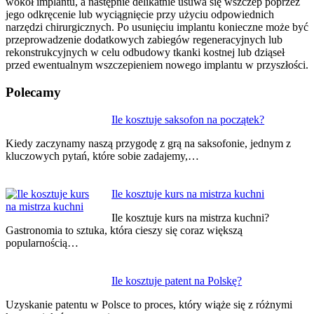
wokół implantu, a następnie delikatnie usuwa się wszczep poprzez
jego odkręcenie lub wyciągnięcie przy użyciu odpowiednich
narzędzi chirurgicznych. Po usunięciu implantu konieczne może być
przeprowadzenie dodatkowych zabiegów regeneracyjnych lub
rekonstrukcyjnych w celu odbudowy tkanki kostnej lub dziąseł
przed ewentualnym wszczepieniem nowego implantu w przyszłości.
Polecamy
Nawigacja
Ile kosztuje saksofon na początek?
wpisu
Kiedy zaczynamy naszą przygodę z grą na saksofonie, jednym z
kluczowych pytań, które sobie zadajemy,…
Ile kosztuje kurs na mistrza kuchni
Ile kosztuje kurs na mistrza kuchni?
Gastronomia to sztuka, która cieszy się coraz większą
popularnością…
Ile kosztuje patent na Polskę?
Uzyskanie patentu w Polsce to proces, który wiąże się z różnymi