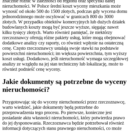
znacznie różnić w zależności od regionu oraz specyfiki danej
nieruchomości. W Polsce średni koszt wyceny mieszkania może
wynosić od około 500 do 1500 złotych, podczas gdy wycena domu
jednorodzinnego może oscylować w granicach 800 do 3000
złotych. W przypadku obiektów komercyjnych lub dużych działek
budowlanych koszty mogą być jeszcze wyższe, sięgając nawet
kilku tysięcy złotych. Warto również pamiętać, że niektórzy
rzeczoznawcy oferują różne pakiety usług, które mogą obejmować
dodatkowe analizy czy raporty, co również wpłynie na ostateczną
cenę. Często rzeczoznawcy ustalają swoje stawki na podstawie
powierzchni nieruchomości; im większa powierzchnia, tym wyższy
koszt usługi. Dodatkowo, jeśli nieruchomość wymaga szczegółowej
analizy ze względu na jej stan techniczny lub lokalizację, może to
również podnieść cenę wyceny.
Jakie dokumenty są potrzebne do wyceny
nieruchomości?
Przygotowując się do wyceny nieruchomości przez rzeczoznawcę,
warto wiedzieć, jakie dokumenty będą potrzebne do
przeprowadzenia tego procesu. Po pierwsze, konieczne jest
posiadanie aktu własności nieruchomości, który potwierdza prawo
do jej dysponowania. Rzeczoznawca będzie potrzebował również
informacji dotyczących stanu prawnego nieruchomości, co może