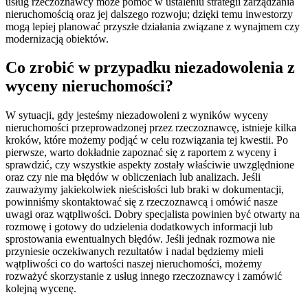
usług rzeczoznawcy może pomóc w ustaleniu strategii zarządzania
nieruchomością oraz jej dalszego rozwoju; dzięki temu inwestorzy
mogą lepiej planować przyszłe działania związane z wynajmem czy
modernizacją obiektów.
Co zrobić w przypadku niezadowolenia z
wyceny nieruchomości?
W sytuacji, gdy jesteśmy niezadowoleni z wyników wyceny
nieruchomości przeprowadzonej przez rzeczoznawcę, istnieje kilka
kroków, które możemy podjąć w celu rozwiązania tej kwestii. Po
pierwsze, warto dokładnie zapoznać się z raportem z wyceny i
sprawdzić, czy wszystkie aspekty zostały właściwie uwzględnione
oraz czy nie ma błędów w obliczeniach lub analizach. Jeśli
zauważymy jakiekolwiek nieścisłości lub braki w dokumentacji,
powinniśmy skontaktować się z rzeczoznawcą i omówić nasze
uwagi oraz wątpliwości. Dobry specjalista powinien być otwarty na
rozmowę i gotowy do udzielenia dodatkowych informacji lub
sprostowania ewentualnych błędów. Jeśli jednak rozmowa nie
przyniesie oczekiwanych rezultatów i nadal będziemy mieli
wątpliwości co do wartości naszej nieruchomości, możemy
rozważyć skorzystanie z usług innego rzeczoznawcy i zamówić
kolejną wycenę.