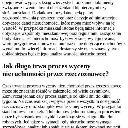
obejmować wypisy z ksiąg wieczystych oraz inne dokumenty
związane z ewentualnymi obciążeniami hipotecznymi czy
służebnościami. Dodatkowo przydatne będą plany
zagospodarowania przestrzennego oraz decyzje administracyjne
dotyczące danej nieruchomości, które mogą mieć wpływ na jej
wartość. W przypadku mieszkań istotne będą także informacje
dotyczące wspólnoty mieszkaniowej oraz regulaminu zarządzania
budynkiem. Jeśli nieruchomość była wcześniej wynajmowana,
warto przygotować umowy najmu oraz dane dotyczące dochodów z
wynajmu. Im więcej informacji dostarczy się rzeczoznawcy, tym
dokładniejsza będzie jego analiza wartości nieruchomości.
Jak długo trwa proces wyceny
nieruchomości przez rzeczoznawcę?
Czas trwania procesu wyceny nieruchomości przez rzeczoznawcę
może się znacznie różnić w zależności od wielu czynników.
Zazwyczaj jednak cały proces zajmuje od kilku dni do kilku
tygodni. Na czas realizacji wpływa przede wszystkim dostępność
rzeczoznawcy oraz skomplikowanie samej wyceny. W przypadku
standardowych mieszkań lub domów jednorodzinnych proces ten
może być stosunkowo szybki i zamknąć się w ciągu kilku dni
roboczych. Jednakże w sytuacji, gdy nieruchomość wymaga
szczegółowej analizy lub znajduje się w skomplikowanej sytuacji