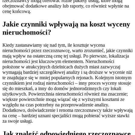
rzeczoznawcy mogą oferować różne pakiety usług, które mogą
obejmować dodatkowe analizy lub raporty, co również wpłynie na
cenę końcową.
Jakie czynniki wpływają na koszt wyceny
nieruchomości?
Kiedy zastanawiamy się nad tym, ile kosztuje wycena
nieruchomości przez rzeczoznawcę, warto zrozumieć, jakie czynniki
mają wpływ na ostateczną cenę tej usługi. Po pierwsze, lokalizacja
nieruchomości jest kluczowym elementem. Nieruchomości
położone w atrakcyjnych dzielnicach dużych miast zazwyczaj
wymagają bardziej szczegółowej analizy i są droższe w wycenie niż
te znajdujące się w mniej popularnych rejonach. Kolejnym istotnym
czynnikiem jest rodzaj nieruchomości – inny proces wyceny stosuje
się do mieszkań, a inny do domów jednorodzinnych czy lokali
użytkowych. Powierzchnia nieruchomości również ma znaczenie;
większe powierzchnie mogą wiązać się z wyższymi kosztami ze
względu na czas potrzebny na przeprowadzenie analizy.
Dodatkowo, doświadczenie i renoma rzeczoznawcy także wpływają
na cenę – bardziej uznani specjaliści mogą pobierać wyższe stawki
za swoje usługi.
Jak znaleźć odpowiedniego rzeczoznawcę