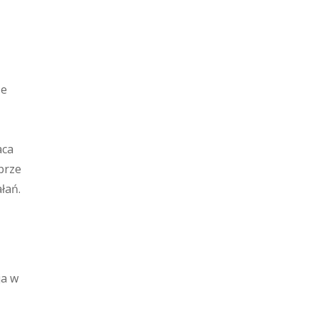
że
aca
brze
łań.
ja w