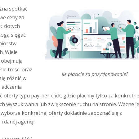
żna spotkać
we ceny za
t złotych
 mogą sięgać
ębiorstw
h. Wiele
e obejmują
ie treści oraz
Ile płacicie za pozycjonowanie?
się różnić w
wiadczenia
 oferty typu pay-per-click, gdzie płacimy tylko za konkretn
kach wyszukiwania lub zwiększenie ruchu na stronie. Ważne je
o wyborze konkretnej oferty dokładnie zapoznać się z
 danej agencji.