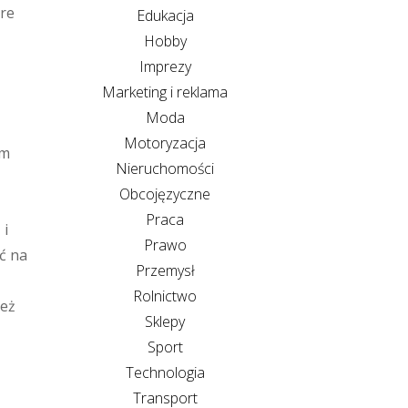
óre
Edukacja
Hobby
Imprezy
Marketing i reklama
Moda
Motoryzacja
im
Nieruchomości
Obcojęzyczne
Praca
 i
Prawo
ć na
Przemysł
Rolnictwo
ież
Sklepy
Sport
Technologia
Transport