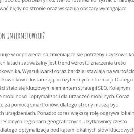
ii SEO do potrzeb rynku. Warto również korzystać z narzędz
ować błędy na stronie oraz wskazują obszary wymagające
ron internetowych?
oluuje w odpowiedzi na zmieniające się potrzeby użytkownik
h latach zauważalny jest trend wzrostu znaczenia treści
ytkownika. Wyszukiwarki coraz bardziej stawiają na wartośc
ytkowników i dostarczają im użytecznych informacji. Dlatego
ści stało się kluczowym elementem strategii SEO. Kolejnym
 mobilności i optymalizacji dla urządzeń mobilnych. Coraz
etu za pomocą smartfonów, dlatego strony muszą być
ch urządzeniach. Ponadto coraz większą rolę odgrywa lokal
określonych regionach geograficznych. Użytkownicy często
 dlatego optymalizacja pod kątem lokalnych słów kluczowyc