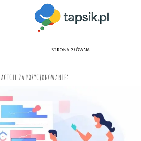
SKIP
STRONA GŁÓWNA
TO
CONTENT
PŁACICIE ZA POZYCJONOWANIE?