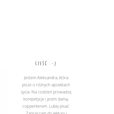
CZEŚĆ :-)
Jestem Aleksandra, która
pisze o różnych apsektach
życia. Na codzień prowadzę
korepetycje i jestm damą-
copywriterem. Lubię pisać.
Zapraszam do lektury i