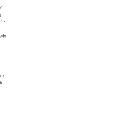
w.
j
oże
wie
re
do