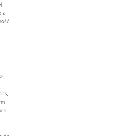
j
e z
ność
zi,
ics,
nym
ach