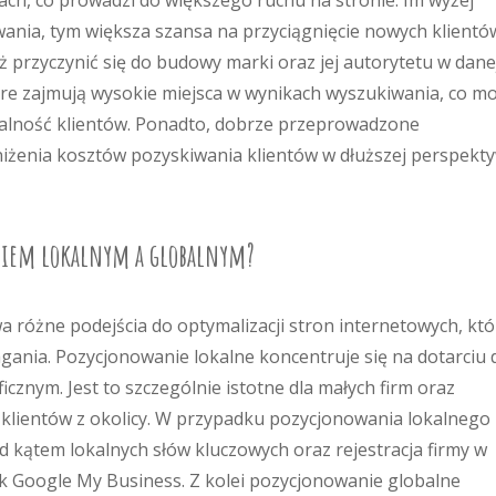
ch, co prowadzi do większego ruchu na stronie. Im wyżej
wania, tym większa szansa na przyciągnięcie nowych klientó
 przyczynić się do budowy marki oraz jej autorytetu w dane
tóre zajmują wysokie miejsca w wynikach wyszukiwania, co m
ojalność klientów. Ponadto, dobrze przeprowadzone
żenia kosztów pozyskiwania klientów w dłuższej perspekty
aniem lokalnym a globalnym?
a różne podejścia do optymalizacji stron internetowych, któ
gania. Pozycjonowanie lokalne koncentruje się na dotarciu 
cznym. Jest to szczególnie istotne dla małych firm oraz
klientów z okolicy. W przypadku pozycjonowania lokalnego
d kątem lokalnych słów kluczowych oraz rejestracja firmy w
ak Google My Business. Z kolei pozycjonowanie globalne