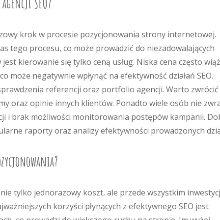
e agencji SEO?
zowy krok w procesie pozycjonowania strony internetowej.
czas tego procesu, co może prowadzić do niezadowalających
jest kierowanie się tylko ceną usług. Niska cena często wią
g, co może negatywnie wpłynąć na efektywność działań SEO.
rawdzenia referencji oraz portfolio agencji. Warto zwrócić
my oraz opinie innych klientów. Ponadto wiele osób nie zwr
cji i brak możliwości monitorowania postępów kampanii. Do
gularne raporty oraz analizy efektywności prowadzonych dzia
pozycjonowania?
nie tylko jednorazowy koszt, ale przede wszystkim inwestyc
ajważniejszych korzyści płynących z efektywnego SEO jest