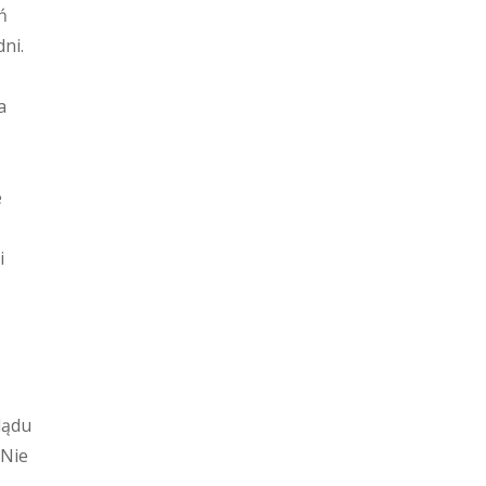
ń
ni.
a
e
i
lądu
 Nie