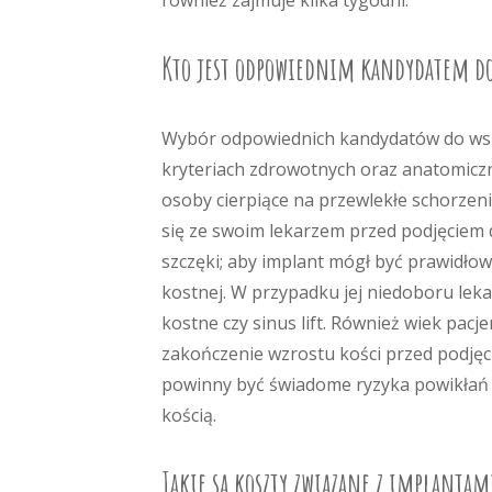
również zajmuje kilka tygodni.
Kto jest odpowiednim kandydatem do
Wybór odpowiednich kandydatów do wszc
kryteriach zdrowotnych oraz anatomiczn
osoby cierpiące na przewlekłe schorzen
się ze swoim lekarzem przed podjęciem d
szczęki; aby implant mógł być prawidłow
kostnej. W przypadku jej niedoboru lek
kostne czy sinus lift. Również wiek pa
zakończenie wzrostu kości przed podjęc
powinny być świadome ryzyka powikłań z
kością.
Jakie są koszty związane z implanta