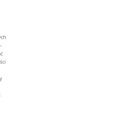
ych
–
ać
ści
y
ż