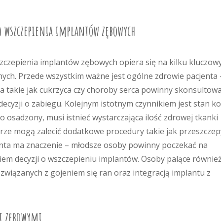
 wszczepienia implantów zębowych
zepienia implantów zębowych opiera się na kilku kluczow
ych. Przede wszystkim ważne jest ogólne zdrowie pacjenta 
ia takie jak cukrzyca czy choroby serca powinny skonsultow
ecyzji o zabiegu. Kolejnym istotnym czynnikiem jest stan ko
o osadzony, musi istnieć wystarczająca ilość zdrowej tkanki
arze mogą zalecić dodatkowe procedury takie jak przeszczep
cjenta ma znaczenie – młodsze osoby powinny poczekać na
iem decyzji o wszczepieniu implantów. Osoby palące równie
wiązanych z gojeniem się ran oraz integracją implantu z
mi zębowymi