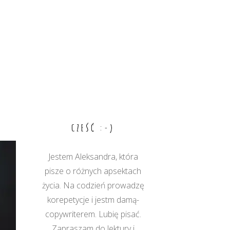
CZEŚĆ :-)
Jestem Aleksandra, która
pisze o różnych apsektach
życia. Na codzień prowadzę
korepetycje i jestm damą-
copywriterem. Lubię pisać.
Zapraszam do lektury i