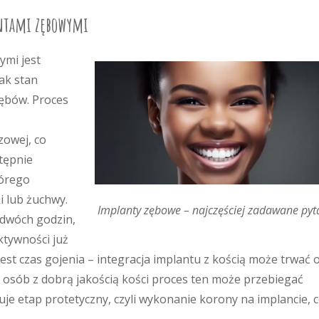
antami zębowymi
ymi jest
jak stan
zębów. Proces
zowej, co
tępnie
tórego
i lub żuchwy.
Implanty zębowe – najczęściej zadawane pyt
 dwóch godzin,
ktywności już
st czas gojenia – integracja implantu z kością może trwać 
u osób z dobrą jakością kości proces ten może przebiegać
uje etap protetyczny, czyli wykonanie korony na implancie, 