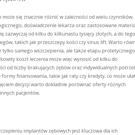
może się znacznie różnić w zależności od wielu czynników,
logicznego, doświadczenie lekarza oraz zastosowane materia
ę zazwyczaj od kilku do kilkunastu tysięcy złotych, a do teg
gów, takich jak przeszczepy kości czy sinus lift. Warto rów
e tylko samego wszczepienia, ale także etapu protetycznego
łkowity koszt leczenia może więc wynosić od kilku do
ności od liczby brakujących zębów oraz indywidualnych potrze
formy finansowania, takie jak raty czy kredyty, co może uła
djęciem decyzji warto dokładnie porównać oferty różnych
innych pacjentów.
czepieniu implantów zębowych jest kluczowa dla ich