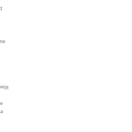
d
ome
ieją
ów
la