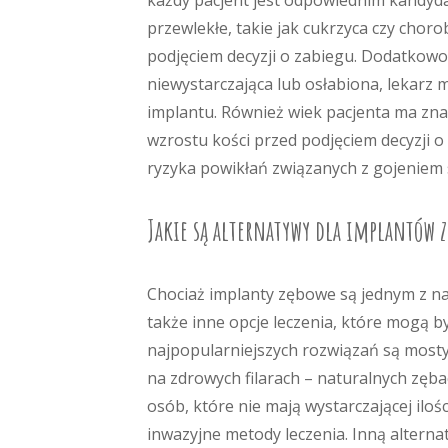
każdy pacjent jest odpowiednim kandyda
przewlekłe, takie jak cukrzyca czy chor
podjęciem decyzji o zabiegu. Dodatkowo, 
niewystarczająca lub osłabiona, lekarz
implantu. Również wiek pacjenta ma zn
wzrostu kości przed podjęciem decyzji 
ryzyka powikłań związanych z gojeniem s
Jakie są alternatywy dla implantów 
Chociaż implanty zębowe są jednym z na
także inne opcje leczenia, które mogą b
najpopularniejszych rozwiązań są mosty
na zdrowych filarach – naturalnych zęb
osób, które nie mają wystarczającej iloś
inwazyjne metody leczenia. Inną altern