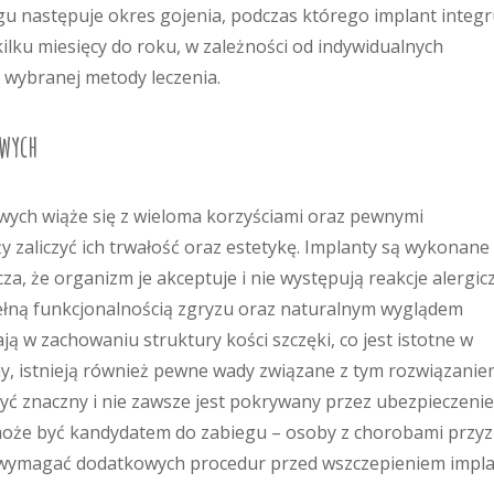
gu następuje okres gojenia, podczas którego implant integr
kilku miesięcy do roku, w zależności od indywidualnych
wybranej metody leczenia.
owych
wych wiąże się z wieloma korzyściami oraz pewnymi
y zaliczyć ich trwałość oraz estetykę. Implanty są wykonane
a, że organizm je akceptuje i nie występują reakcje alergic
pełną funkcjonalnością zgryzu oraz naturalnym wyglądem
 w zachowaniu struktury kości szczęki, co jest istotne w
ny, istnieją również pewne wady związane z tym rozwiązanie
ć znaczny i nie zawsze jest pokrywany przez ubezpieczenie
może być kandydatem do zabiegu – osoby z chorobami przyz
gą wymagać dodatkowych procedur przed wszczepieniem impla