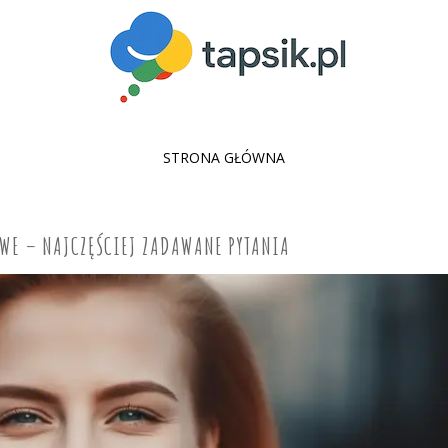
SKIP
STRONA GŁÓWNA
TO
CONTENT
OWE – NAJCZĘŚCIEJ ZADAWANE PYTANIA