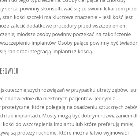
tem do tego typu leczenia. Osoby cierpiące na choroby
oby serca, powinny skonsultować się ze swoim lekarzem prze
stan kości szczęki ma kluczowe znaczenie – jeśli kość jest
 może zalecić dodatkowe procedury przed wszczepieniem
aczenie; młodsze osoby powinny poczekać na zakończenie
o wszczepieniu implantów. Osoby palące powinny być świad
ię ran oraz integracją implantu z kością.
zębowych
jskuteczniejszych rozwiązań w przypadku utraty zębów, istn
yć odpowiednie dla niektórych pacjentów. Jednym z
 protetyczne, które polegają na osadzeniu sztucznych zęb
ach lub implantach. Mosty mogą być dobrym rozwiązaniem d
ci kości do wszczepienia implantu lub które preferują mniej
atywą są protezy ruchome, które można łatwo wyjmować i