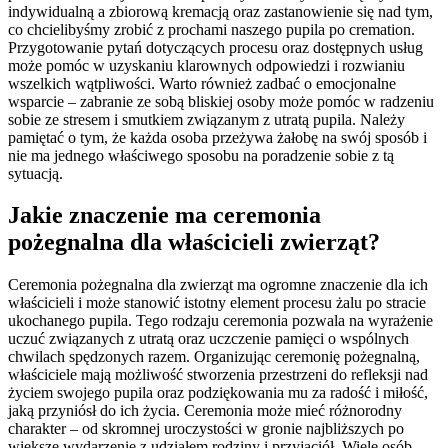
indywidualną a zbiorową kremacją oraz zastanowienie się nad tym,
co chcielibyśmy zrobić z prochami naszego pupila po cremation.
Przygotowanie pytań dotyczących procesu oraz dostępnych usług
może pomóc w uzyskaniu klarownych odpowiedzi i rozwianiu
wszelkich wątpliwości. Warto również zadbać o emocjonalne
wsparcie – zabranie ze sobą bliskiej osoby może pomóc w radzeniu
sobie ze stresem i smutkiem związanym z utratą pupila. Należy
pamiętać o tym, że każda osoba przeżywa żałobę na swój sposób i
nie ma jednego właściwego sposobu na poradzenie sobie z tą
sytuacją.
Jakie znaczenie ma ceremonia
pożegnalna dla właścicieli zwierząt?
Ceremonia pożegnalna dla zwierząt ma ogromne znaczenie dla ich
właścicieli i może stanowić istotny element procesu żalu po stracie
ukochanego pupila. Tego rodzaju ceremonia pozwala na wyrażenie
uczuć związanych z utratą oraz uczczenie pamięci o wspólnych
chwilach spędzonych razem. Organizując ceremonię pożegnalną,
właściciele mają możliwość stworzenia przestrzeni do refleksji nad
życiem swojego pupila oraz podziękowania mu za radość i miłość,
jaką przyniósł do ich życia. Ceremonia może mieć różnorodny
charakter – od skromnej uroczystości w gronie najbliższych po
większe wydarzenie z udziałem rodziny i przyjaciół. Wiele osób