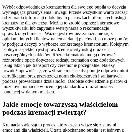
Wybór odpowiedniego krematorium dla swojego pupila to decyzja
wymagająca przemyślenia i uwagi. Przede wszystkim warto zacząć
od zebrania informacji o lokalnych placówkach oferujących usługi
kremacyjne dla zwierząt. Można to zrobić poprzez internetowe
wyszukiwarki lub zapytanie weterynarza o rekomendacje
sprawdzonych miejsc. Ważne jest również zapoznanie się z
opiniami innych klientów na temat danej placówki, co może pomóc
w podjęciu decyzji o wyborze konkretnego krematorium. Kolejnym
istotnym aspektem jest sprawdzenie oferty usług oraz cen
poszczególnych pakietów. Różne krematoria mogą oferować
różnorodne opcje dotyczące rodzaju cremation oraz dodatkowych
usług takich jak transport czy ceremonie pożegnalne. Należy
również upewnić się, że wybrane miejsce dysponuje odpowiednimi
certyfikatami oraz przestrzega norm ekologicznych i sanitarnych
podczas prowadzenia działalności. Osobiste odwiedzenie placówki
może być pomocne w ocenie jej standardów oraz atmosfery
panującej w danym miejscu.
Jakie emocje towarzyszą właścicielom
podczas kremacji zwierząt?
Kremacja zwierząt to proces, który często wiąże się z silnymi
emocjami dla właścicieli. Utrata ukochanego pupila jest jednym z