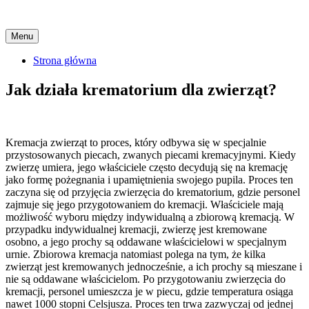
Skip
Menu
to
content
Strona główna
Jak działa krematorium dla zwierząt?
Kremacja zwierząt to proces, który odbywa się w specjalnie
przystosowanych piecach, zwanych piecami kremacyjnymi. Kiedy
zwierzę umiera, jego właściciele często decydują się na kremację
jako formę pożegnania i upamiętnienia swojego pupila. Proces ten
zaczyna się od przyjęcia zwierzęcia do krematorium, gdzie personel
zajmuje się jego przygotowaniem do kremacji. Właściciele mają
możliwość wyboru między indywidualną a zbiorową kremacją. W
przypadku indywidualnej kremacji, zwierzę jest kremowane
osobno, a jego prochy są oddawane właścicielowi w specjalnym
urnie. Zbiorowa kremacja natomiast polega na tym, że kilka
zwierząt jest kremowanych jednocześnie, a ich prochy są mieszane i
nie są oddawane właścicielom. Po przygotowaniu zwierzęcia do
kremacji, personel umieszcza je w piecu, gdzie temperatura osiąga
nawet 1000 stopni Celsjusza. Proces ten trwa zazwyczaj od jednej