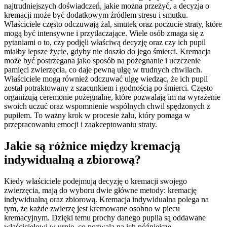
najtrudniejszych doświadczeń, jakie można przeżyć, a decyzja o
kremacji może być dodatkowym źródłem stresu i smutku.
Właściciele często odczuwają żal, smutek oraz poczucie straty, które
mogą być intensywne i przytłaczające. Wiele osób zmaga się z
pytaniami o to, czy podjęli właściwą decyzję oraz czy ich pupil
miałby lepsze życie, gdyby nie doszło do jego śmierci. Kremacja
może być postrzegana jako sposób na pożegnanie i uczczenie
pamięci zwierzęcia, co daje pewną ulgę w trudnych chwilach.
Właściciele mogą również odczuwać ulgę wiedząc, że ich pupil
został potraktowany z szacunkiem i godnością po śmierci. Często
organizują ceremonie pożegnalne, które pozwalają im na wyrażenie
swoich uczuć oraz wspomnienie wspólnych chwil spędzonych z
pupilem. To ważny krok w procesie żalu, który pomaga w
przepracowaniu emocji i zaakceptowaniu straty.
Jakie są różnice między kremacją
indywidualną a zbiorową?
Kiedy właściciele podejmują decyzję o kremacji swojego
zwierzęcia, mają do wyboru dwie główne metody: kremację
indywidualną oraz zbiorową. Kremacja indywidualna polega na
tym, że każde zwierzę jest kremowane osobno w piecu
kremacyjnym. Dzięki temu prochy danego pupila są oddawane
właścicielowi w urnie, co pozwala na ich późniejsze