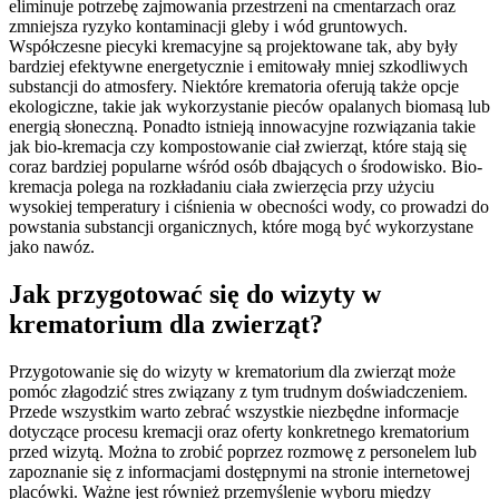
eliminuje potrzebę zajmowania przestrzeni na cmentarzach oraz
zmniejsza ryzyko kontaminacji gleby i wód gruntowych.
Współczesne piecyki kremacyjne są projektowane tak, aby były
bardziej efektywne energetycznie i emitowały mniej szkodliwych
substancji do atmosfery. Niektóre krematoria oferują także opcje
ekologiczne, takie jak wykorzystanie pieców opalanych biomasą lub
energią słoneczną. Ponadto istnieją innowacyjne rozwiązania takie
jak bio-kremacja czy kompostowanie ciał zwierząt, które stają się
coraz bardziej popularne wśród osób dbających o środowisko. Bio-
kremacja polega na rozkładaniu ciała zwierzęcia przy użyciu
wysokiej temperatury i ciśnienia w obecności wody, co prowadzi do
powstania substancji organicznych, które mogą być wykorzystane
jako nawóz.
Jak przygotować się do wizyty w
krematorium dla zwierząt?
Przygotowanie się do wizyty w krematorium dla zwierząt może
pomóc złagodzić stres związany z tym trudnym doświadczeniem.
Przede wszystkim warto zebrać wszystkie niezbędne informacje
dotyczące procesu kremacji oraz oferty konkretnego krematorium
przed wizytą. Można to zrobić poprzez rozmowę z personelem lub
zapoznanie się z informacjami dostępnymi na stronie internetowej
placówki. Ważne jest również przemyślenie wyboru między