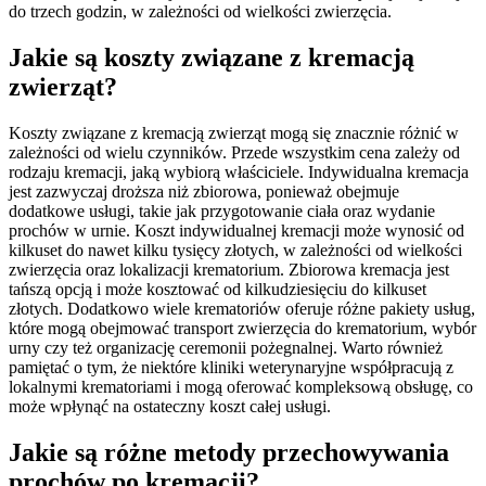
do trzech godzin, w zależności od wielkości zwierzęcia.
Jakie są koszty związane z kremacją
zwierząt?
Koszty związane z kremacją zwierząt mogą się znacznie różnić w
zależności od wielu czynników. Przede wszystkim cena zależy od
rodzaju kremacji, jaką wybiorą właściciele. Indywidualna kremacja
jest zazwyczaj droższa niż zbiorowa, ponieważ obejmuje
dodatkowe usługi, takie jak przygotowanie ciała oraz wydanie
prochów w urnie. Koszt indywidualnej kremacji może wynosić od
kilkuset do nawet kilku tysięcy złotych, w zależności od wielkości
zwierzęcia oraz lokalizacji krematorium. Zbiorowa kremacja jest
tańszą opcją i może kosztować od kilkudziesięciu do kilkuset
złotych. Dodatkowo wiele krematoriów oferuje różne pakiety usług,
które mogą obejmować transport zwierzęcia do krematorium, wybór
urny czy też organizację ceremonii pożegnalnej. Warto również
pamiętać o tym, że niektóre kliniki weterynaryjne współpracują z
lokalnymi krematoriami i mogą oferować kompleksową obsługę, co
może wpłynąć na ostateczny koszt całej usługi.
Jakie są różne metody przechowywania
prochów po kremacji?