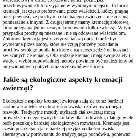
przechowywanie lub rozsypanie w wybranym miejscu. Ta forma
kremacji jest często preferowana przez właścicieli, którzy pragną
mieć pewność, że prochy ich ukochanego zwierzęcia nie zostaną
pomieszane z innymi. Z drugiej strony mamy kremację zbiorową,
która polega na jednoczesnym kremowaniu kilku zwierząt. W tym
przypadku prochy są mieszane i nie są oddawane właścicielom.
Zbiorowa kremacja jest zazwyczaj tańszą opcją i może być
wybierana przez osoby, które nie czują potrzeby posiadania
prochów swojego pupila lub które chcą zaoszczędzić na kosztach
związanych z kremacją. Oba rodzaje kremacji mają swoje zalety i
wady, a wybór odpowiedniej metody powinien być uzależniony od
indywidualnych potrzeb oraz oczekiwań właścicieli.
Jakie są ekologiczne aspekty kremacji
zwierząt?
Ekologiczne aspekty kremacji zwierząt stają się coraz bardziej
istotne w kontekście ochrony środowiska i zrównoważonego
rozwoju. Tradycyjne metody utylizacji ciał zwierząt mogą
prowadzić do negatywnych skutków dla środowiska, dlatego wiele
osób poszukuje bardziej ekologicznych rozwiązań. Kremacja jest
często postrzegana jako bardziej przyjazna dla środowiska
alternatywa w porównaniu do tradycyjnego pochówku, ponieważ