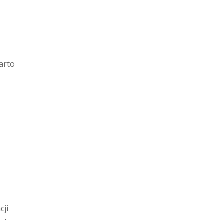
arto
cji