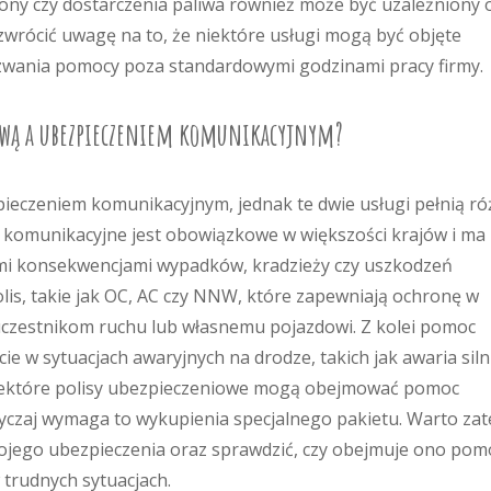
ony czy dostarczenia paliwa również może być uzależniony 
 zwrócić uwagę na to, że niektóre usługi mogą być objęte
wania pomocy poza standardowymi godzinami pracy firmy.
gową a ubezpieczeniem komunikacyjnym?
ieczeniem komunikacyjnym, jednak te dwie usługi pełnią r
ie komunikacyjne jest obowiązkowe w większości krajów i ma
mi konsekwencjami wypadków, kradzieży czy uszkodzeń
lis, takie jak OC, AC czy NNW, które zapewniają ochronę w
czestnikom ruchu lub własnemu pojazdowi. Z kolei pomoc
e w sytuacjach awaryjnych na drodze, takich jak awaria siln
niektóre polisy ubezpieczeniowe mogą obejmować pomoc
yczaj wymaga to wykupienia specjalnego pakietu. Warto za
ojego ubezpieczenia oraz sprawdzić, czy obejmuje ono pom
trudnych sytuacjach.