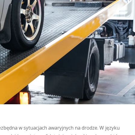
ezbędna w sytuacjach awaryjnych na drodze. W języku