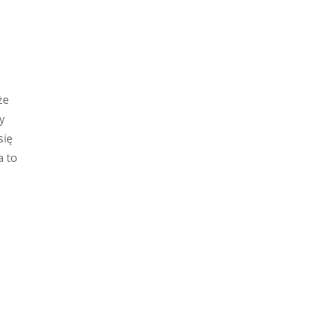
że
y
się
a to