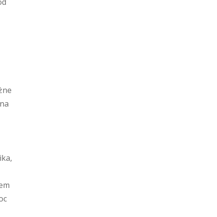
od
óżne
 na
ika,
tem
oc