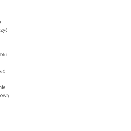
m
czyć
bki
wać
nie
hową