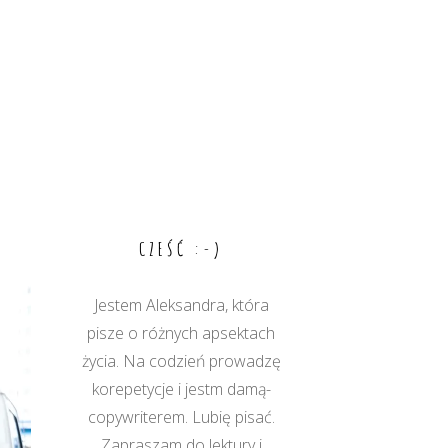
CZEŚĆ :-)
Jestem Aleksandra, która
pisze o różnych apsektach
życia. Na codzień prowadzę
korepetycje i jestm damą-
copywriterem. Lubię pisać.
Zapraszam do lektury i