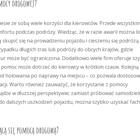
omocy drogowej?
esie ze sobą wiele korzyści dla kierowców. Przede wszystki
fortu podczas podróży. Wiedząc, że w razie awarii można li
skupić się na prowadzeniu pojazdu i cieszeniu się podróżą.
zypadku długich tras lub podróży do obcych krajów, gdzie
ur może być ograniczona. Dodatkowo wiele firm oferuje szy
e pomoc może dotrzeć do kierowcy w krótkim czasie. Kolejną
 od holowania po naprawy na miejscu – co pozwala dostoso
acji. Warto również zauważyć, że korzystanie z pomocy
iądze w dłuższej perspektywie; zamiast próbować samodziel
do dalszych uszkodzeń pojazdu, można szybko uzyskać fac
ącą się pomocą drogową?