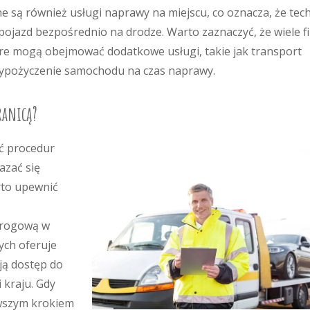
ne są również usługi naprawy na miejscu, co oznacza, że tec
ojazd bezpośrednio na drodze. Warto zaznaczyć, że wiele f
óre mogą obejmować dodatkowe usługi, takie jak transport
wypożyczenie samochodu na czas naprawy.
ranicą?
ć procedur
zać się
rto upewnić
drogową w
ych oferuje
ją dostęp do
kraju. Gdy
erwszym krokiem