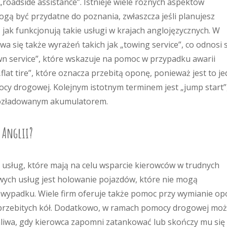
„roadside assistance”. Istnieje wiele różnych aspektów
ą być przydatne do poznania, zwłaszcza jeśli planujesz
 jak funkcjonują takie usługi w krajach anglojęzycznych. W
 się także wyrażeń takich jak „towing service”, co odnosi s
n service”, które wskazuje na pomoc w przypadku awarii
at tire”, które oznacza przebitą oponę, ponieważ jest to j
cy drogowej. Kolejnym istotnym terminem jest „jump start”
 rozładowanym akumulatorem.
 Anglii?
usług, które mają na celu wsparcie kierowców w trudnych
wych usług jest holowanie pojazdów, które nie mogą
 wypadku. Wiele firm oferuje także pomoc przy wymianie op
 przebitych kół. Dodatkowo, w ramach pomocy drogowej mo
 paliwa, gdy kierowca zapomni zatankować lub skończy mu się