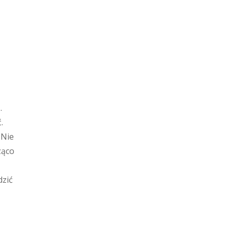
.
.
 Nie
ząco
dzić