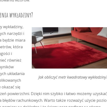
asowaniu wzorów.
zenia wykładziny?
y wykładziny,
ych narzędzi i
a będzie miara
metrów, która
gości i
mieć również
 wyników
ych układania
Jak obliczyć metr kwadratowy wykładziny
plikowanych
 okazać się
iczeń powierzchni. Dzięki nim szybko i łatwo możemy uzyskać
ia błędów rachunkowych. Warto także rozważyć użycie pozio