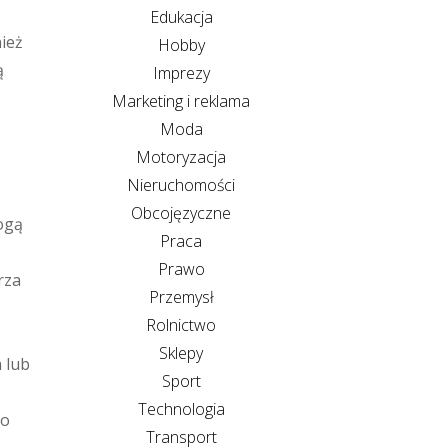
Edukacja
nież
Hobby
ą
Imprezy
Marketing i reklama
Moda
Motoryzacja
Nieruchomości
Obcojęzyczne
ogą
Praca
Prawo
rza
Przemysł
Rolnictwo
Sklepy
 lub
Sport
Technologia
go
Transport