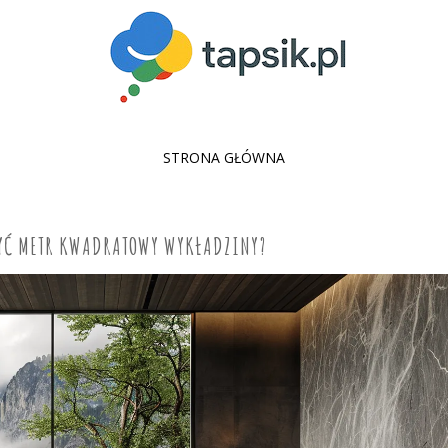
SKIP
STRONA GŁÓWNA
TO
CONTENT
ZYĆ METR KWADRATOWY WYKŁADZINY?