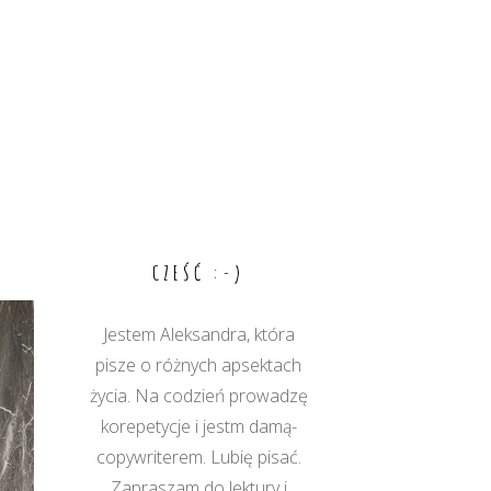
CZEŚĆ :-)
Jestem Aleksandra, która
pisze o różnych apsektach
życia. Na codzień prowadzę
korepetycje i jestm damą-
copywriterem. Lubię pisać.
Zapraszam do lektury i