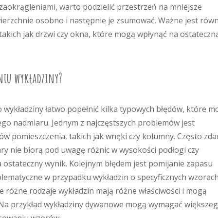
zaokrągleniami, warto podzielić przestrzeń na mniejsze
owierzchnie osobno i następnie je zsumować. Ważne jest rów
akich jak drzwi czy okna, które mogą wpłynąć na ostateczn
zaniu wykładziny?
 wykładziny łatwo popełnić kilka typowych błędów, które m
ego nadmiaru. Jednym z najczęstszych problemów jest
w pomieszczenia, takich jak wnęki czy kolumny. Często zda
ry nie biorą pod uwagę różnic w wysokości podłogi czy
 ostateczny wynik. Kolejnym błędem jest pomijanie zapasu
blematyczne w przypadku wykładzin o specyficznych wzorach
że różne rodzaje wykładzin mają różne właściwości i mogą
. Na przykład wykładziny dywanowe mogą wymagać większe