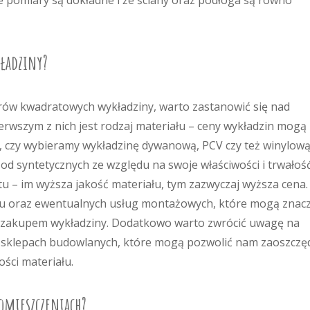
e pomiary są dokładne i że ściany oraz podłoga są równo
kładziny?
trów kwadratowych wykładziny, warto zastanowić się nad
ierwszym z nich jest rodzaj materiału – ceny wykładzin mogą
o, czy wybieramy wykładzinę dywanową, PCV czy też winylową
od syntetycznych ze względu na swoje właściwości i trwałość
u – im wyższa jakość materiału, tym zazwyczaj wyższa cena.
u oraz ewentualnych usług montażowych, które mogą znac
z zakupem wykładziny. Dodatkowo warto zwrócić uwagę na
sklepach budowlanych, które mogą pozwolić nam zaoszczę
ości materiału.
pomieszczeniach?