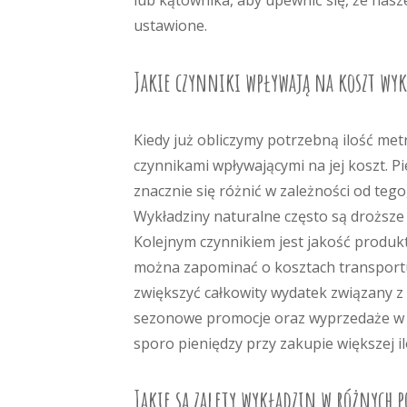
lub kątownika, aby upewnić się, że nasz
ustawione.
Jakie czynniki wpływają na koszt wy
Kiedy już obliczymy potrzebną ilość me
czynnikami wpływającymi na jej koszt. P
znacznie się różnić w zależności od teg
Wykładziny naturalne często są droższe 
Kolejnym czynnikiem jest jakość produkt
można zapominać o kosztach transport
zwiększyć całkowity wydatek związany 
sezonowe promocje oraz wyprzedaże w 
sporo pieniędzy przy zakupie większej il
Jakie są zalety wykładzin w różnych 