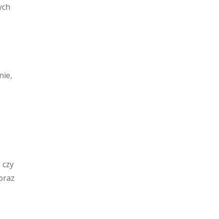
ych
nie,
 czy
oraz