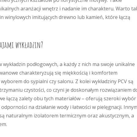
ometrycznych kształtów po florystyczne motywy. Takie
kalnych aranżacji wnętrz i nadanie im charakteru. Warto ta
 winylowych imitujących drewno lub kamień, które łączą
zajami wykładzin?
w wykładzin podłogowych, a każdy z nich ma swoje unikalne
ywanowe charakteryzują się miękkością i komfortem
 wyborem do sypialni czy salonu. Z kolei wykładziny PCV są
trzymaniu czystości, co czyni je doskonałym rozwiązaniem d
we łączą zalety obu tych materiałów – oferują szeroki wybór
dporności na działanie wody i łatwości w pielęgnacji. Inny
 są naturalnym izolatorem termicznym oraz akustycznym, a
em.