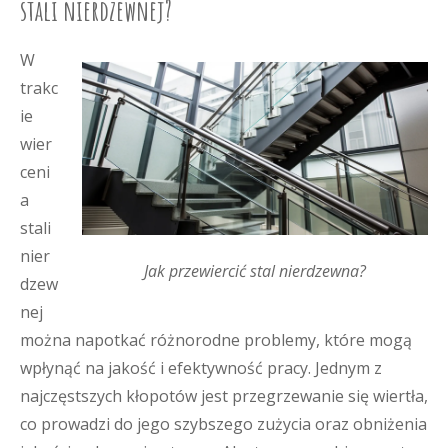
stali nierdzewnej?
W
trakc
ie
wier
ceni
a
stali
nier
Jak przewiercić stal nierdzewna?
dzew
nej
można napotkać różnorodne problemy, które mogą
wpłynąć na jakość i efektywność pracy. Jednym z
najczęstszych kłopotów jest przegrzewanie się wiertła,
co prowadzi do jego szybszego zużycia oraz obniżenia