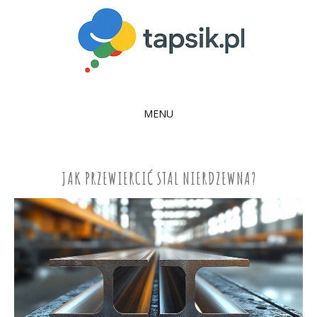
MENU
SKIP
TO
CONTENT
JAK PRZEWIERCIĆ STAL NIERDZEWNA?