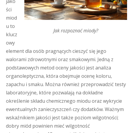
jako
ści
miod
u to
Jak rozpoznać miody?
klucz
owy
element dla osób pragnących cieszyć się jego
walorami zdrowotnymi oraz smakowymi. Jedną z
podstawowych metod oceny jakości jest analiza
organoleptyczna, która obejmuje ocenę koloru,
zapachu i smaku. Można również przeprowadzić testy
laboratoryjne, które pozwalają na dokładne
określenie składu chemicznego miodu oraz wykrycie
ewentualnych zanieczyszczeń czy dodatków. Ważnym
wskaźnikiem jakości jest także poziom wilgotności;
dobry miód powinien mieć wilgotność