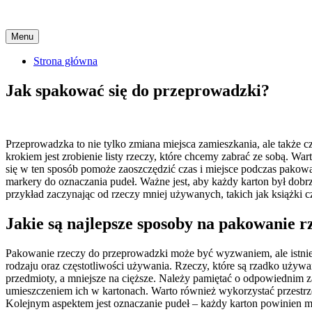
Skip
Menu
to
content
Strona główna
Jak spakować się do przeprowadzki?
Przeprowadzka to nie tylko zmiana miejsca zamieszkania, ale także 
krokiem jest zrobienie listy rzeczy, które chcemy zabrać ze sobą. W
się w ten sposób pomoże zaoszczędzić czas i miejsce podczas pakowan
markery do oznaczania pudeł. Ważne jest, aby każdy karton był dobr
przykład zaczynając od rzeczy mniej używanych, takich jak książki c
Jakie są najlepsze sposoby na pakowanie 
Pakowanie rzeczy do przeprowadzki może być wyzwaniem, ale istniej
rodzaju oraz częstotliwości używania. Rzeczy, które są rzadko uży
przedmioty, a mniejsze na cięższe. Należy pamiętać o odpowiednim z
umieszczeniem ich w kartonach. Warto również wykorzystać przestrz
Kolejnym aspektem jest oznaczanie pudeł – każdy karton powinien m