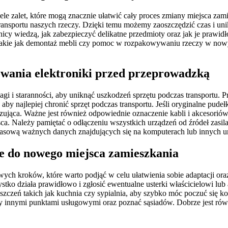
le zalet, które mogą znacznie ułatwić cały proces zmiany miejsca za
ransportu naszych rzeczy. Dzięki temu możemy zaoszczędzić czas i u
icy wiedzą, jak zabezpieczyć delikatne przedmioty oraz jak je prawi
i, takie jak demontaż mebli czy pomoc w rozpakowywaniu rzeczy w no
kowania elektroniki przed przeprowadzką
i i staranności, aby uniknąć uszkodzeń sprzętu podczas transportu.
, aby najlepiej chronić sprzęt podczas transportu. Jeśli oryginalne pud
yzująca. Ważne jest również odpowiednie oznaczenie kabli i akcesori
jsca. Należy pamiętać o odłączeniu wszystkich urządzeń od źródeł zas
asową ważnych danych znajdujących się na komputerach lub innych ur
ie do nowego miejsca zamieszkania
wych kroków, które warto podjąć w celu ułatwienia sobie adaptacji or
tko działa prawidłowo i zgłosić ewentualne usterki właścicielowi lub
szczeń takich jak kuchnia czy sypialnia, aby szybko móc poczuć się 
zy innymi punktami usługowymi oraz poznać sąsiadów. Dobrze jest rów