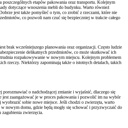
la poszczególnych etapów pakowania oraz transportu. Kolejnym
zasady dotyczące wnoszenia mebli do budynku. Warto również
brze jest także pomyśleć o tym, co zrobić z rzeczami, które nie
zedmiotów, co pozwoli nam czuć się bezpieczniej w trakcie całego
st brak wcześniejszego planowania oraz organizacji. Często ludzie
zabezpieczenie delikatnych przedmiotów, co może skutkować ich
iej utrudnia rozpakowywanie w nowym miejscu. Kolejnym problemem
ch rzeczy. Niektórzy zapominają także o istotnych detalach, takich
ej porozmawiać o nadchodzącej zmianie i wyjaśnić, dlaczego się
 jest zaangażować je w proces pakowania i pozwolić im na wybór
wyobrazić sobie nowe miejsce. Jeśli chodzi o zwierzęta, warto
sce w nowym domu, gdzie będą mogły się schować i przyzwyczaić do
 zagubienia zwierzęcia.