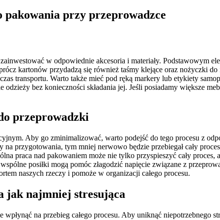
 do pakowania przy przeprowadzce
zainwestować w odpowiednie akcesoria i materiały. Podstawowym eleme
ócz kartonów przydadzą się również taśmy klejące oraz nożyczki do i
zas transportu. Warto także mieć pod ręką markery lub etykiety samop
odzieży bez konieczności składania jej. Jeśli posiadamy większe meb
 do przeprowadzki
acyjnym. Aby go zminimalizować, warto podejść do tego procesu z o
y na przygotowania, tym mniej nerwowo będzie przebiegał cały proce
a praca nad pakowaniem może nie tylko przyspieszyć cały proces, a
y wspólne posiłki mogą pomóc złagodzić napięcie związane z przeprowa
portem naszych rzeczy i pomoże w organizacji całego procesu.
 jak najmniej stresująca
 wpłynąć na przebieg całego procesu. Aby uniknąć niepotrzebnego str