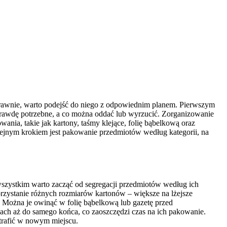
sprawnie, warto podejść do niego z odpowiednim planem. Pierwszym
naprawdę potrzebne, a co można oddać lub wyrzucić. Zorganizowanie
nia, takie jak kartony, taśmy klejące, folię bąbelkową oraz
lejnym krokiem jest pakowanie przedmiotów według kategorii, na
wszystkim warto zacząć od segregacji przedmiotów według ich
rzystanie różnych rozmiarów kartonów – większe na lżejsze
. Można je owinąć w folię bąbelkową lub gazetę przed
ach aż do samego końca, co zaoszczędzi czas na ich pakowanie.
 trafić w nowym miejscu.