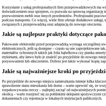
Korzystanie z usług profesjonalnych firm przeprowadzkowych ma wie
doświadczeniem oraz sprzętem, co pozwala na sprawną organizację t
przewożeniem mebli oraz innych przedmiotów. Profesjonalni pracown
podczas transportu. Co więcej, wiele firm oferuje dodatkowe usług
związanych z przeprowadzką oraz adaptacją do nowego otoczenia.
Jakie są najlepsze praktyki dotyczące pa
Pakowanie elektroniki przed przeprowadzką wymaga szczególnej uwag
elektronicznych, jeśli są dostępne – często są one zaprojektowane tak
materiałów ochronnych takich jak folia bąbelkowa czy pianka amort
etykietami, aby łatwo było je znaleźć po przyjeździe do nowego mie
porysowaniem lub stłuczeniem. Dobrze jest także wykonać kopię zap
Jakie są najważniejsze kroki po przyjeźdz
Po przyjeździe do nowego miejsca zamieszkania istnieje kilka kluczo
sprawdzenie stanu mieszkania lub domu – warto upewnić się, że wszys
rozpakowywania rzeczy – najlepiej zacząć od najważniejszych pomie
okolicą – warto rozejrzeć się za pobliskimi sklepami spożywczymi c
dokumentach czy rejestracja w lokalnych instytucjach publicznych.