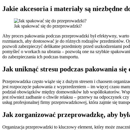
Jakie akcesoria i materiały są niezbędne
Jak spakować się do przeprowadzki?
Aby proces pakowania podczas przeprowadzki był efektywny, warto 
rozmiarach, aby dostosować je do różnych rodzajów przedmiotów. Opr
pozwoli zabezpieczyć delikatne przedmioty przed uszkodzeniami podc
pomyśleć o workach na ubrania – pozwolą one na szybkie spakowanie 
do zabezpieczania ich podczas transportu.
Jak uniknąć stresu podczas pakowania się
Przeprowadzka często wiąże się z dużym stresem i chaosem organiz
jest rozpoczęcie pakowania z wyprzedzeniem – im więcej czasu mam
podział obowiązków między domowników lub współlokatorów. Wspóln
jest również zadbanie o chwile relaksu – przerwy na odpoczynek cz
usług profesjonalnej firmy przeprowadzkowej, która zajmie się trans
Jak zorganizować przeprowadzkę, aby była
Organizacja przeprowadzki to kluczowy element, który może znacznie