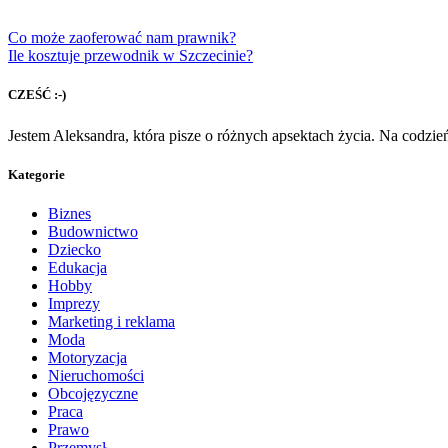
Co może zaoferować nam prawnik?
Ile kosztuje przewodnik w Szczecinie?
CZEŚĆ :-)
Jestem Aleksandra, która pisze o różnych apsektach życia. Na codzi
Kategorie
Biznes
Budownictwo
Dziecko
Edukacja
Hobby
Imprezy
Marketing i reklama
Moda
Motoryzacja
Nieruchomości
Obcojęzyczne
Praca
Prawo
Przemysł