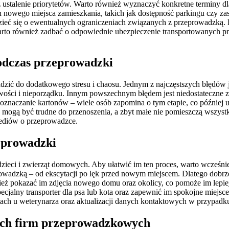
ustalenie priorytetów. Warto również wyznaczyć konkretne terminy d
ch nowego miejsca zamieszkania, takich jak dostępność parkingu czy 
ieć się o ewentualnych ograniczeniach związanych z przeprowadzką. Do
arto również zadbać o odpowiednie ubezpieczenie transportowanych pr
podczas przeprowadzki
zić do dodatkowego stresu i chaosu. Jednym z najczęstszych błędów je
wości i nieporządku. Innym powszechnym błędem jest niedostateczne 
e oznaczanie kartonów – wiele osób zapomina o tym etapie, co późn
mogą być trudne do przenoszenia, a zbyt małe nie pomieszczą wszystki
ediów o przeprowadzce.
zeprowadzki
 dzieci i zwierząt domowych. Aby ułatwić im ten proces, warto wcześni
wadzką – od ekscytacji po lęk przed nowym miejscem. Dlatego dobrze
eż pokazać im zdjęcia nowego domu oraz okolicy, co pomoże im lepiej 
cjalny transporter dla psa lub kota oraz zapewnić im spokojne miej
ach u weterynarza oraz aktualizacji danych kontaktowych w przypadku
lnych firm przeprowadzkowych