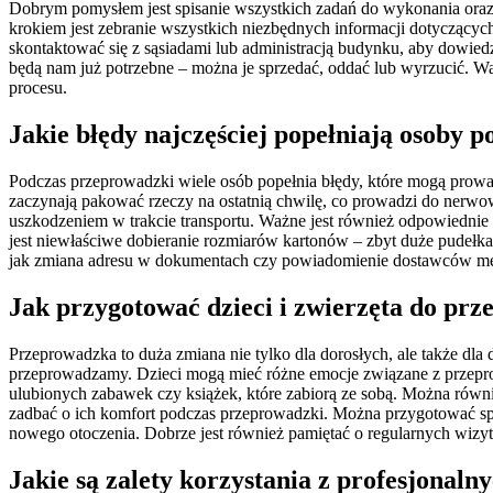
Dobrym pomysłem jest spisanie wszystkich zadań do wykonania oraz 
krokiem jest zebranie wszystkich niezbędnych informacji dotyczący
skontaktować się z sąsiadami lub administracją budynku, aby dowiedz
będą nam już potrzebne – można je sprzedać, oddać lub wyrzucić. W
procesu.
Jakie błędy najczęściej popełniają osoby 
Podczas przeprowadzki wiele osób popełnia błędy, które mogą prowad
zaczynają pakować rzeczy na ostatnią chwilę, co prowadzi do nerwo
uszkodzeniem w trakcie transportu. Ważne jest również odpowiedni
jest niewłaściwe dobieranie rozmiarów kartonów – zbyt duże pudełka 
jak zmiana adresu w dokumentach czy powiadomienie dostawców m
Jak przygotować dzieci i zwierzęta do pr
Przeprowadzka to duża zmiana nie tylko dla dorosłych, ale także dla
przeprowadzamy. Dzieci mogą mieć różne emocje związane z przepro
ulubionych zabawek czy książek, które zabiorą ze sobą. Można równi
zadbać o ich komfort podczas przeprowadzki. Można przygotować spe
nowego otoczenia. Dobrze jest również pamiętać o regularnych wizyt
Jakie są zalety korzystania z profesjona