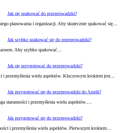
Jak się spakować do przeprowadzki?
iego planowania i organizacji. Aby skutecznie spakować się…
Jak szybko spakować się do przeprowadzki?
i chaosem. Aby szybko spakować…
Jak się przygotować do przeprowadzki?
ci i przemyślenia wielu aspektów. Kluczowym krokiem jest…
Jak przygotować się do przeprowadzki do Anglii?
aga staranności i przemyślenia wielu aspektów.…
Jak przygotować się do przeprowadzki?
nności i przemyślenia wielu aspektów. Pierwszym krokiem…