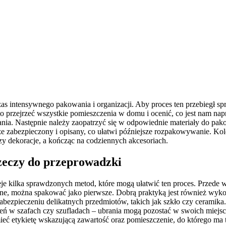
czas intensywnego pakowania i organizacji. Aby proces ten przebiegł 
arto przejrzeć wszystkie pomieszczenia w domu i ocenić, co jest nam 
ia. Następnie należy zaopatrzyć się w odpowiednie materiały do pakowa
ze zabezpieczony i opisany, co ułatwi późniejsze rozpakowywanie. Ko
zy dekoracje, a kończąc na codziennych akcesoriach.
rzeczy do przeprowadzki
e kilka sprawdzonych metod, które mogą ułatwić ten proces. Przede 
wane, można spakować jako pierwsze. Dobrą praktyką jest również wyko
abezpieczeniu delikatnych przedmiotów, takich jak szkło czy ceramika
eń w szafach czy szufladach – ubrania mogą pozostać w swoich miejsc
ieć etykietę wskazującą zawartość oraz pomieszczenie, do którego ma