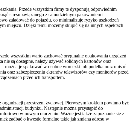
mieszkania. Przede wszystkim firmy te dysponują odpowiednim
niknąć stresu związanego z samodzielnym pakowaniem i
dłowo załadować do pojazdu, co minimalizuje ryzyko uszkodzeń
wym miejscu. Dzięki temu możemy skupić się na innych aspektach
 Przede wszystkim warto zachować oryginalne opakowania urządzeń
ełka nie są dostępne, należy używać solidnych kartonów oraz
ów – można je spakować w osobne woreczki lub pudełka oraz opisać
ilania oraz zabezpieczeniu ekranów telewizorów czy monitorów przed
ządzeniach przed ich transportem.
az organizacji przestrzeni życiowej. Pierwszym krokiem powinno być
 administracji budynku. Następnie można przystąpić do
komfortowo w nowym otoczeniu. Ważne jest także zapoznanie się z
nież zadbać o kwestie formalne takie jak zmiana adresu w