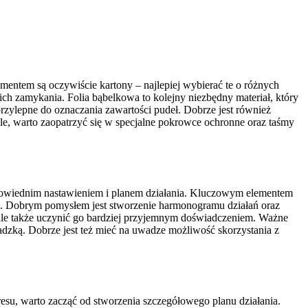
ntem są oczywiście kartony – najlepiej wybierać te o różnych
ch zamykania. Folia bąbelkowa to kolejny niezbędny materiał, który
rzylepne do oznaczania zawartości pudeł. Dobrze jest również
le, warto zaopatrzyć się w specjalne pokrowce ochronne oraz taśmy
dpowiednim nastawieniem i planem działania. Kluczowym elementem
s. Dobrym pomysłem jest stworzenie harmonogramu działań oraz
le także uczynić go bardziej przyjemnym doświadczeniem. Ważne
dzką. Dobrze jest też mieć na uwadze możliwość skorzystania z
esu, warto zacząć od stworzenia szczegółowego planu działania.