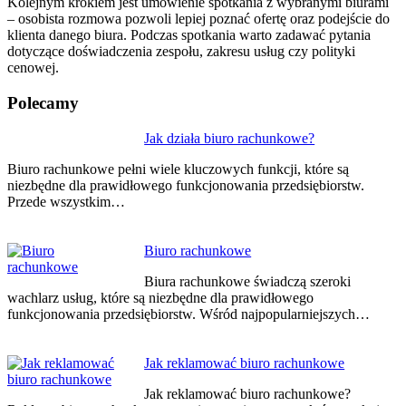
Kolejnym krokiem jest umówienie spotkania z wybranymi biurami
– osobista rozmowa pozwoli lepiej poznać ofertę oraz podejście do
klienta danego biura. Podczas spotkania warto zadawać pytania
dotyczące doświadczenia zespołu, zakresu usług czy polityki
cenowej.
Polecamy
Nawigacja
Jak działa biuro rachunkowe?
wpisu
Biuro rachunkowe pełni wiele kluczowych funkcji, które są
niezbędne dla prawidłowego funkcjonowania przedsiębiorstw.
Przede wszystkim…
Biuro rachunkowe
Biura rachunkowe świadczą szeroki
wachlarz usług, które są niezbędne dla prawidłowego
funkcjonowania przedsiębiorstw. Wśród najpopularniejszych…
Jak reklamować biuro rachunkowe
Jak reklamować biuro rachunkowe?