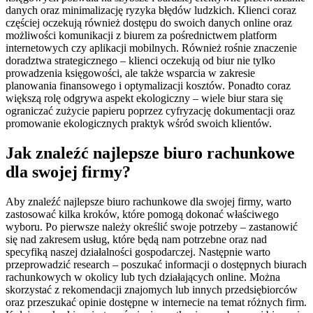
danych oraz minimalizację ryzyka błędów ludzkich. Klienci coraz
częściej oczekują również dostępu do swoich danych online oraz
możliwości komunikacji z biurem za pośrednictwem platform
internetowych czy aplikacji mobilnych. Również rośnie znaczenie
doradztwa strategicznego – klienci oczekują od biur nie tylko
prowadzenia księgowości, ale także wsparcia w zakresie
planowania finansowego i optymalizacji kosztów. Ponadto coraz
większą rolę odgrywa aspekt ekologiczny – wiele biur stara się
ograniczać zużycie papieru poprzez cyfryzację dokumentacji oraz
promowanie ekologicznych praktyk wśród swoich klientów.
Jak znaleźć najlepsze biuro rachunkowe
dla swojej firmy?
Aby znaleźć najlepsze biuro rachunkowe dla swojej firmy, warto
zastosować kilka kroków, które pomogą dokonać właściwego
wyboru. Po pierwsze należy określić swoje potrzeby – zastanowić
się nad zakresem usług, które będą nam potrzebne oraz nad
specyfiką naszej działalności gospodarczej. Następnie warto
przeprowadzić research – poszukać informacji o dostępnych biurach
rachunkowych w okolicy lub tych działających online. Można
skorzystać z rekomendacji znajomych lub innych przedsiębiorców
oraz przeszukać opinie dostępne w internecie na temat różnych firm.