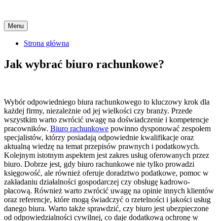
Skip
Menu
to
content
Strona główna
Jak wybrać biuro rachunkowe?
Wybór odpowiedniego biura rachunkowego to kluczowy krok dla
każdej firmy, niezależnie od jej wielkości czy branży. Przede
wszystkim warto zwrócić uwagę na doświadczenie i kompetencje
pracowników.
Biuro rachunkowe
powinno dysponować zespołem
specjalistów, którzy posiadają odpowiednie kwalifikacje oraz
aktualną wiedzę na temat przepisów prawnych i podatkowych.
Kolejnym istotnym aspektem jest zakres usług oferowanych przez
biuro. Dobrze jest, gdy biuro rachunkowe nie tylko prowadzi
księgowość, ale również oferuje doradztwo podatkowe, pomoc w
zakładaniu działalności gospodarczej czy obsługę kadrowo-
płacową. Również warto zwrócić uwagę na opinie innych klientów
oraz referencje, które mogą świadczyć o rzetelności i jakości usług
danego biura. Warto także sprawdzić, czy biuro jest ubezpieczone
od odpowiedzialności cywilnej, co daje dodatkową ochronę w