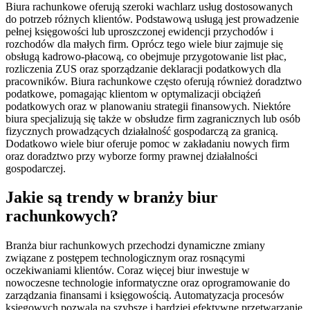
Biura rachunkowe oferują szeroki wachlarz usług dostosowanych
do potrzeb różnych klientów. Podstawową usługą jest prowadzenie
pełnej księgowości lub uproszczonej ewidencji przychodów i
rozchodów dla małych firm. Oprócz tego wiele biur zajmuje się
obsługą kadrowo-płacową, co obejmuje przygotowanie list płac,
rozliczenia ZUS oraz sporządzanie deklaracji podatkowych dla
pracowników. Biura rachunkowe często oferują również doradztwo
podatkowe, pomagając klientom w optymalizacji obciążeń
podatkowych oraz w planowaniu strategii finansowych. Niektóre
biura specjalizują się także w obsłudze firm zagranicznych lub osób
fizycznych prowadzących działalność gospodarczą za granicą.
Dodatkowo wiele biur oferuje pomoc w zakładaniu nowych firm
oraz doradztwo przy wyborze formy prawnej działalności
gospodarczej.
Jakie są trendy w branży biur
rachunkowych?
Branża biur rachunkowych przechodzi dynamiczne zmiany
związane z postępem technologicznym oraz rosnącymi
oczekiwaniami klientów. Coraz więcej biur inwestuje w
nowoczesne technologie informatyczne oraz oprogramowanie do
zarządzania finansami i księgowością. Automatyzacja procesów
księgowych pozwala na szybsze i bardziej efektywne przetwarzanie