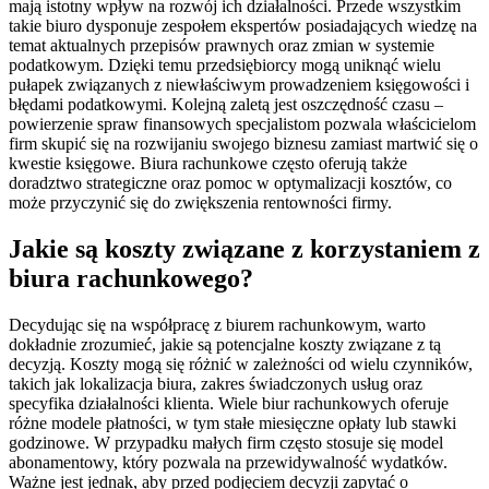
mają istotny wpływ na rozwój ich działalności. Przede wszystkim
takie biuro dysponuje zespołem ekspertów posiadających wiedzę na
temat aktualnych przepisów prawnych oraz zmian w systemie
podatkowym. Dzięki temu przedsiębiorcy mogą uniknąć wielu
pułapek związanych z niewłaściwym prowadzeniem księgowości i
błędami podatkowymi. Kolejną zaletą jest oszczędność czasu –
powierzenie spraw finansowych specjalistom pozwala właścicielom
firm skupić się na rozwijaniu swojego biznesu zamiast martwić się o
kwestie księgowe. Biura rachunkowe często oferują także
doradztwo strategiczne oraz pomoc w optymalizacji kosztów, co
może przyczynić się do zwiększenia rentowności firmy.
Jakie są koszty związane z korzystaniem z
biura rachunkowego?
Decydując się na współpracę z biurem rachunkowym, warto
dokładnie zrozumieć, jakie są potencjalne koszty związane z tą
decyzją. Koszty mogą się różnić w zależności od wielu czynników,
takich jak lokalizacja biura, zakres świadczonych usług oraz
specyfika działalności klienta. Wiele biur rachunkowych oferuje
różne modele płatności, w tym stałe miesięczne opłaty lub stawki
godzinowe. W przypadku małych firm często stosuje się model
abonamentowy, który pozwala na przewidywalność wydatków.
Ważne jest jednak, aby przed podjęciem decyzji zapytać o