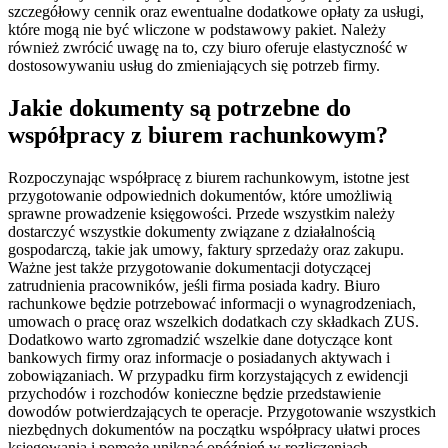
szczegółowy cennik oraz ewentualne dodatkowe opłaty za usługi,
które mogą nie być wliczone w podstawowy pakiet. Należy
również zwrócić uwagę na to, czy biuro oferuje elastyczność w
dostosowywaniu usług do zmieniających się potrzeb firmy.
Jakie dokumenty są potrzebne do
współpracy z biurem rachunkowym?
Rozpoczynając współpracę z biurem rachunkowym, istotne jest
przygotowanie odpowiednich dokumentów, które umożliwią
sprawne prowadzenie księgowości. Przede wszystkim należy
dostarczyć wszystkie dokumenty związane z działalnością
gospodarczą, takie jak umowy, faktury sprzedaży oraz zakupu.
Ważne jest także przygotowanie dokumentacji dotyczącej
zatrudnienia pracowników, jeśli firma posiada kadry. Biuro
rachunkowe będzie potrzebować informacji o wynagrodzeniach,
umowach o pracę oraz wszelkich dodatkach czy składkach ZUS.
Dodatkowo warto zgromadzić wszelkie dane dotyczące kont
bankowych firmy oraz informacje o posiadanych aktywach i
zobowiązaniach. W przypadku firm korzystających z ewidencji
przychodów i rozchodów konieczne będzie przedstawienie
dowodów potwierdzających te operacje. Przygotowanie wszystkich
niezbędnych dokumentów na początku współpracy ułatwi proces
księgowania i pomoże uniknąć opóźnień w rozliczeniach.