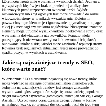
które mogą negatywnie wpłynąć na wyniki ich działań. Jednym z
najczęstszych błędów jest brak odpowiedniej analizy słów
kluczowych przed rozpoczęciem tworzenia treści. Wybór
niewłaściwych lub zbyt ogólnych fraz może prowadzić do niskiej
widoczności strony w wynikach wyszukiwania. Kolejnym
powszechnym problemem jest ignorowanie optymalizacji on-page,
takiej jak meta tagi czy struktura nagłówków. Niezoptymalizowane
elementy mogą utrudnić wyszukiwarkom indeksowanie strony oraz
wpływać na doświadczenia użytkowników. Ponadto wielu
początkujących nie zwraca uwagi na linki zwrotne i ich jakość;
budowanie linków niskiej jakości może zaszkodzić reputacji strony.
Również brak regularnych aktualizacji treści może prowadzić do
spadku pozycji w wynikach wyszukiwania.
Jakie są najważniejsze trendy w SEO,
które warto znać?
W dziedzinie SEO nieustannie pojawiają się nowe trendy, które
mogą wpłynąć na strategię optymalizacji stron internetowych.
Jednym z najważniejszych trendów jest rosnące znaczenie
wyszukiwania głosowego, które staje się coraz bardziej popularne
dzięki rozwojowi asystentów głosowych, takich jak Siri czy Google
Assistant. Użytkownicy coraz częściej zadają pytania w formie
naturalnego języka, co wymaga dostosowania treści do tego typu