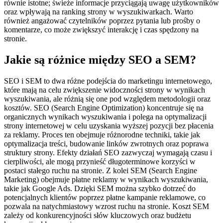
równie istotne; świeże informacje przyciągają uwagę użytkowników
oraz wpływają na ranking strony w wyszukiwarkach. Warto
również angażować czytelników poprzez pytania lub prośby o
komentarze, co może zwiększyć interakcję i czas spędzony na
stronie.
Jakie są różnice między SEO a SEM?
SEO i SEM to dwa różne podejścia do marketingu internetowego,
które mają na celu zwiększenie widoczności strony w wynikach
wyszukiwania, ale różnią się one pod względem metodologii oraz
kosztów. SEO (Search Engine Optimization) koncentruje się na
organicznych wynikach wyszukiwania i polega na optymalizacji
strony internetowej w celu uzyskania wyższej pozycji bez płacenia
za reklamy. Proces ten obejmuje różnorodne techniki, takie jak
optymalizacja treści, budowanie linków zwrotnych oraz poprawa
struktury strony. Efekty działań SEO zazwyczaj wymagają czasu i
cierpliwości, ale mogą przynieść długoterminowe korzyści w
postaci stałego ruchu na stronie. Z kolei SEM (Search Engine
Marketing) obejmuje płatne reklamy w wynikach wyszukiwania,
takie jak Google Ads. Dzięki SEM można szybko dotrzeć do
potencjalnych klientów poprzez płatne kampanie reklamowe, co
pozwala na natychmiastowy wzrost ruchu na stronie. Koszt SEM
zależy od konkurencyjności słów kluczowych oraz budżetu