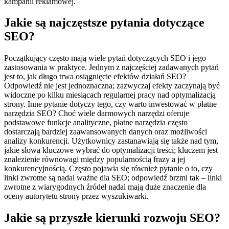
kampanii reklamowej.
Jakie są najczęstsze pytania dotyczące
SEO?
Początkujący często mają wiele pytań dotyczących SEO i jego
zastosowania w praktyce. Jednym z najczęściej zadawanych pytań
jest to, jak długo trwa osiągnięcie efektów działań SEO?
Odpowiedź nie jest jednoznaczna; zazwyczaj efekty zaczynają być
widoczne po kilku miesiącach regularnej pracy nad optymalizacją
strony. Inne pytanie dotyczy tego, czy warto inwestować w płatne
narzędzia SEO? Choć wiele darmowych narzędzi oferuje
podstawowe funkcje analityczne, płatne narzędzia często
dostarczają bardziej zaawansowanych danych oraz możliwości
analizy konkurencji. Użytkownicy zastanawiają się także nad tym,
jakie słowa kluczowe wybrać do optymalizacji treści; kluczem jest
znalezienie równowagi między popularnością frazy a jej
konkurencyjnością. Często pojawia się również pytanie o to, czy
linki zwrotne są nadal ważne dla SEO; odpowiedź brzmi tak – linki
zwrotne z wiarygodnych źródeł nadal mają duże znaczenie dla
oceny autorytetu strony przez wyszukiwarki.
Jakie są przyszłe kierunki rozwoju SEO?