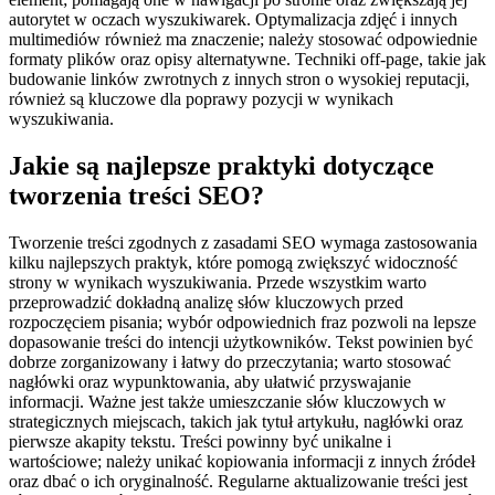
autorytet w oczach wyszukiwarek. Optymalizacja zdjęć i innych
multimediów również ma znaczenie; należy stosować odpowiednie
formaty plików oraz opisy alternatywne. Techniki off-page, takie jak
budowanie linków zwrotnych z innych stron o wysokiej reputacji,
również są kluczowe dla poprawy pozycji w wynikach
wyszukiwania.
Jakie są najlepsze praktyki dotyczące
tworzenia treści SEO?
Tworzenie treści zgodnych z zasadami SEO wymaga zastosowania
kilku najlepszych praktyk, które pomogą zwiększyć widoczność
strony w wynikach wyszukiwania. Przede wszystkim warto
przeprowadzić dokładną analizę słów kluczowych przed
rozpoczęciem pisania; wybór odpowiednich fraz pozwoli na lepsze
dopasowanie treści do intencji użytkowników. Tekst powinien być
dobrze zorganizowany i łatwy do przeczytania; warto stosować
nagłówki oraz wypunktowania, aby ułatwić przyswajanie
informacji. Ważne jest także umieszczanie słów kluczowych w
strategicznych miejscach, takich jak tytuł artykułu, nagłówki oraz
pierwsze akapity tekstu. Treści powinny być unikalne i
wartościowe; należy unikać kopiowania informacji z innych źródeł
oraz dbać o ich oryginalność. Regularne aktualizowanie treści jest