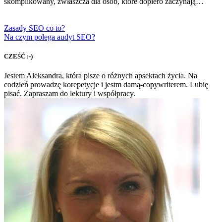
skomplikowany, zwłaszcza dla osób, które dopiero zaczynają…
Zasady SEO co to?
Na czym polega audyt SEO?
CZEŚĆ :-)
Jestem Aleksandra, która pisze o różnych apsektach życia. Na
codzień prowadzę korepetycje i jestm damą-copywriterem. Lubię
pisać. Zapraszam do lektury i współpracy.