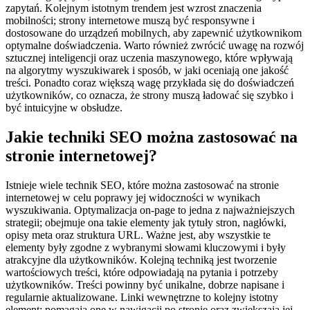
zapytań. Kolejnym istotnym trendem jest wzrost znaczenia
mobilności; strony internetowe muszą być responsywne i
dostosowane do urządzeń mobilnych, aby zapewnić użytkownikom
optymalne doświadczenia. Warto również zwrócić uwagę na rozwój
sztucznej inteligencji oraz uczenia maszynowego, które wpływają
na algorytmy wyszukiwarek i sposób, w jaki oceniają one jakość
treści. Ponadto coraz większą wagę przykłada się do doświadczeń
użytkowników, co oznacza, że strony muszą ładować się szybko i
być intuicyjne w obsłudze.
Jakie techniki SEO można zastosować na
stronie internetowej?
Istnieje wiele technik SEO, które można zastosować na stronie
internetowej w celu poprawy jej widoczności w wynikach
wyszukiwania. Optymalizacja on-page to jedna z najważniejszych
strategii; obejmuje ona takie elementy jak tytuły stron, nagłówki,
opisy meta oraz struktura URL. Ważne jest, aby wszystkie te
elementy były zgodne z wybranymi słowami kluczowymi i były
atrakcyjne dla użytkowników. Kolejną techniką jest tworzenie
wartościowych treści, które odpowiadają na pytania i potrzeby
użytkowników. Treści powinny być unikalne, dobrze napisane i
regularnie aktualizowane. Linki wewnętrzne to kolejny istotny
element; pomagają one w nawigacji po stronie oraz zwiększają jej