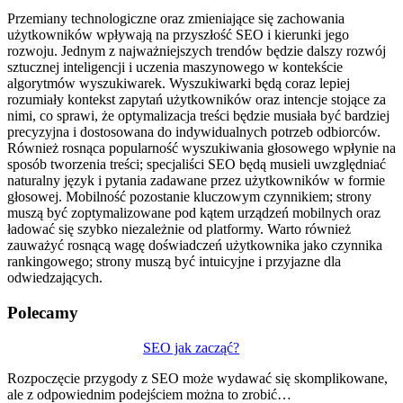
Przemiany technologiczne oraz zmieniające się zachowania
użytkowników wpływają na przyszłość SEO i kierunki jego
rozwoju. Jednym z najważniejszych trendów będzie dalszy rozwój
sztucznej inteligencji i uczenia maszynowego w kontekście
algorytmów wyszukiwarek. Wyszukiwarki będą coraz lepiej
rozumiały kontekst zapytań użytkowników oraz intencje stojące za
nimi, co sprawi, że optymalizacja treści będzie musiała być bardziej
precyzyjna i dostosowana do indywidualnych potrzeb odbiorców.
Również rosnąca popularność wyszukiwania głosowego wpłynie na
sposób tworzenia treści; specjaliści SEO będą musieli uwzględniać
naturalny język i pytania zadawane przez użytkowników w formie
głosowej. Mobilność pozostanie kluczowym czynnikiem; strony
muszą być zoptymalizowane pod kątem urządzeń mobilnych oraz
ładować się szybko niezależnie od platformy. Warto również
zauważyć rosnącą wagę doświadczeń użytkownika jako czynnika
rankingowego; strony muszą być intuicyjne i przyjazne dla
odwiedzających.
Polecamy
Nawigacja
SEO jak zacząć?
wpisu
Rozpoczęcie przygody z SEO może wydawać się skomplikowane,
ale z odpowiednim podejściem można to zrobić…