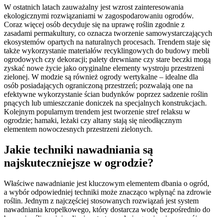
W ostatnich latach zauważalny jest wzrost zainteresowania
ekologicznymi rozwiązaniami w zagospodarowaniu ogrodów.
Coraz więcej osób decyduje się na uprawę roślin zgodnie z
zasadami permakultury, co oznacza tworzenie samowystarczających
ekosystemów opartych na naturalnych procesach. Trendem staje się
także wykorzystanie materiałów recyklingowych do budowy mebli
ogrodowych czy dekoracji; palety drewniane czy stare beczki mogą
zyskać nowe życie jako oryginalne elementy wystroju przestrzeni
zielonej. W modzie są również ogrody wertykalne – idealne dla
osób posiadających ograniczoną przestrzeń; pozwalają one na
efektywne wykorzystanie ścian budynków poprzez sadzenie roślin
pnących lub umieszczanie doniczek na specjalnych konstrukcjach.
Kolejnym popularnym trendem jest tworzenie stref relaksu w
ogrodzie; hamaki, leżaki czy altany stają się nieodłącznym
elementem nowoczesnych przestrzeni zielonych.
Jakie techniki nawadniania są
najskuteczniejsze w ogrodzie?
Właściwe nawadnianie jest kluczowym elementem dbania o ogród,
a wybór odpowiedniej techniki może znacząco wpłynąć na zdrowie
roślin. Jednym z najczęściej stosowanych rozwiązań jest system
nawadniania kropelkowego, który dostarcza wodę bezpośrednio do