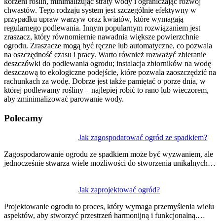
korzeni roślin, minimalizując straty wody i ograniczając rozwój
chwastów. Tego rodzaju system jest szczególnie efektywny w
przypadku upraw warzyw oraz kwiatów, które wymagają
regularnego podlewania. Innym popularnym rozwiązaniem jest
zraszacz, który równomiernie nawadnia większe powierzchnie
ogrodu. Zraszacze mogą być ręczne lub automatyczne, co pozwala
na oszczędność czasu i pracy. Warto również rozważyć zbieranie
deszczówki do podlewania ogrodu; instalacja zbiorników na wodę
deszczową to ekologiczne podejście, które pozwala zaoszczędzić na
rachunkach za wodę. Dobrze jest także pamiętać o porze dnia, w
której podlewamy rośliny – najlepiej robić to rano lub wieczorem,
aby zminimalizować parowanie wody.
Polecamy
Nawigacja
Jak zagospodarować ogród ze spadkiem?
wpisu
Zagospodarowanie ogrodu ze spadkiem może być wyzwaniem, ale
jednocześnie stwarza wiele możliwości do stworzenia unikalnych…
Jak zaprojektować ogród?
Projektowanie ogrodu to proces, który wymaga przemyślenia wielu
aspektów, aby stworzyć przestrzeń harmonijną i funkcjonalną.…