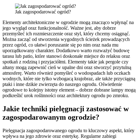
Jak zagospodarować ogród?
Elementy architektoniczne w ogrodzie mogą znacząco wpłynąć na
jego wygląd oraz funkcjonalność. Ważne jest, aby dobrze
przemyśleć ich rozmieszczenie oraz styl, który chcemy osiągnąć.
Można zacząć od stworzenia wygodnych ścieżek prowadzących
przez ogród, co ułatwi poruszanie się po nim oraz nada mu
uporządkowany charakter. Dodatkowo warto rozważyć budowę
tarasu lub patio, które stanowi doskonałe miejsce do relaksu oraz
spotkań z rodziną i przyjaciółmi. Elementy takie jak pergole czy
altany mogą zapewnić cień w upalne dni oraz stworzyć przytulną
atmosferę. Warto również pomyśleć o wodospadach lub oczkach
wodnych, które nie tylko wzbogacą krajobraz, ale także przyciągną
ptaki i inne dzikie zwierzęta do naszego ogrodu. Oświetlenie
ogrodowe to kolejny istotny element – dobrze dobrane lampy mogą
podkreślić urok roślinności oraz architektury ogrodu po zmroku.
Jakie techniki pielęgnacji zastosować w
zagospodarowanym ogrodzie?
Pielęgnacja zagospodarowanego ogrodu to kluczowy aspekt, który
wpływa na jego zdrowie oraz estetykę. Regularne zabiegi