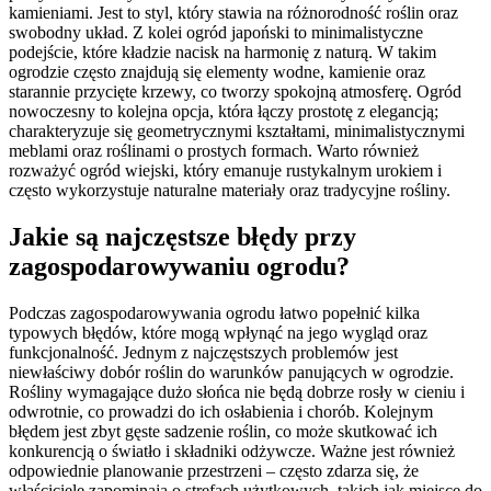
kamieniami. Jest to styl, który stawia na różnorodność roślin oraz
swobodny układ. Z kolei ogród japoński to minimalistyczne
podejście, które kładzie nacisk na harmonię z naturą. W takim
ogrodzie często znajdują się elementy wodne, kamienie oraz
starannie przycięte krzewy, co tworzy spokojną atmosferę. Ogród
nowoczesny to kolejna opcja, która łączy prostotę z elegancją;
charakteryzuje się geometrycznymi kształtami, minimalistycznymi
meblami oraz roślinami o prostych formach. Warto również
rozważyć ogród wiejski, który emanuje rustykalnym urokiem i
często wykorzystuje naturalne materiały oraz tradycyjne rośliny.
Jakie są najczęstsze błędy przy
zagospodarowywaniu ogrodu?
Podczas zagospodarowywania ogrodu łatwo popełnić kilka
typowych błędów, które mogą wpłynąć na jego wygląd oraz
funkcjonalność. Jednym z najczęstszych problemów jest
niewłaściwy dobór roślin do warunków panujących w ogrodzie.
Rośliny wymagające dużo słońca nie będą dobrze rosły w cieniu i
odwrotnie, co prowadzi do ich osłabienia i chorób. Kolejnym
błędem jest zbyt gęste sadzenie roślin, co może skutkować ich
konkurencją o światło i składniki odżywcze. Ważne jest również
odpowiednie planowanie przestrzeni – często zdarza się, że
właściciele zapominają o strefach użytkowych, takich jak miejsce do