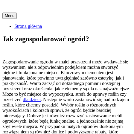
Skip
Menu
to
content
Strona główna
Jak zagospodarować ogród?
Zagospodarowanie ogrodu w małej przestrzeni może wydawać się
wyzwaniem, ale z odpowiednim podejściem można stworzyć
piękne i funkcjonalne miejsce. Kluczowym elementem jest
planowanie, które powinno uwzględniać zarówno estetykę, jak i
praktyczność. Warto zacząć od dokładnego pomiaru dostępnej
przestrzeni oraz określenia, jakie elementy są dla nas najważniejsze.
Może to być miejsce do wypoczynku, strefa do uprawy roślin czy
przestrzeń
dla dzieci
. Następnie warto zastanowić się nad rodzajem
roślin, które chcemy posadzić. Wybór roślin o różnorodnych
wysokościach i kolorach sprawi, że ogród będzie bardziej
interesujący. Dobrze jest również rozważyć zastosowanie mebli
ogrodowych, które będą funkcjonalne, a jednocześnie nie zajmą
zbyt wiele miejsca. W przypadku małych ogrodów doskonałym
rozwiązaniem są również donice i podwyższone rabaty, które