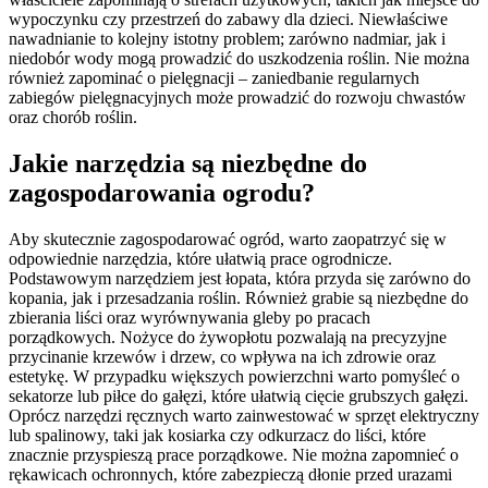
wypoczynku czy przestrzeń do zabawy dla dzieci. Niewłaściwe
nawadnianie to kolejny istotny problem; zarówno nadmiar, jak i
niedobór wody mogą prowadzić do uszkodzenia roślin. Nie można
również zapominać o pielęgnacji – zaniedbanie regularnych
zabiegów pielęgnacyjnych może prowadzić do rozwoju chwastów
oraz chorób roślin.
Jakie narzędzia są niezbędne do
zagospodarowania ogrodu?
Aby skutecznie zagospodarować ogród, warto zaopatrzyć się w
odpowiednie narzędzia, które ułatwią prace ogrodnicze.
Podstawowym narzędziem jest łopata, która przyda się zarówno do
kopania, jak i przesadzania roślin. Również grabie są niezbędne do
zbierania liści oraz wyrównywania gleby po pracach
porządkowych. Nożyce do żywopłotu pozwalają na precyzyjne
przycinanie krzewów i drzew, co wpływa na ich zdrowie oraz
estetykę. W przypadku większych powierzchni warto pomyśleć o
sekatorze lub piłce do gałęzi, które ułatwią cięcie grubszych gałęzi.
Oprócz narzędzi ręcznych warto zainwestować w sprzęt elektryczny
lub spalinowy, taki jak kosiarka czy odkurzacz do liści, które
znacznie przyspieszą prace porządkowe. Nie można zapomnieć o
rękawicach ochronnych, które zabezpieczą dłonie przed urazami