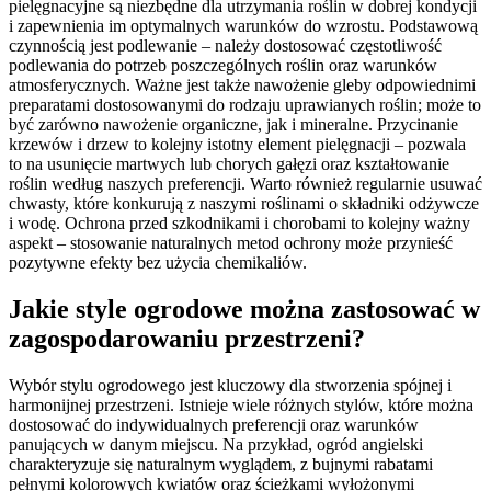
pielęgnacyjne są niezbędne dla utrzymania roślin w dobrej kondycji
i zapewnienia im optymalnych warunków do wzrostu. Podstawową
czynnością jest podlewanie – należy dostosować częstotliwość
podlewania do potrzeb poszczególnych roślin oraz warunków
atmosferycznych. Ważne jest także nawożenie gleby odpowiednimi
preparatami dostosowanymi do rodzaju uprawianych roślin; może to
być zarówno nawożenie organiczne, jak i mineralne. Przycinanie
krzewów i drzew to kolejny istotny element pielęgnacji – pozwala
to na usunięcie martwych lub chorych gałęzi oraz kształtowanie
roślin według naszych preferencji. Warto również regularnie usuwać
chwasty, które konkurują z naszymi roślinami o składniki odżywcze
i wodę. Ochrona przed szkodnikami i chorobami to kolejny ważny
aspekt – stosowanie naturalnych metod ochrony może przynieść
pozytywne efekty bez użycia chemikaliów.
Jakie style ogrodowe można zastosować w
zagospodarowaniu przestrzeni?
Wybór stylu ogrodowego jest kluczowy dla stworzenia spójnej i
harmonijnej przestrzeni. Istnieje wiele różnych stylów, które można
dostosować do indywidualnych preferencji oraz warunków
panujących w danym miejscu. Na przykład, ogród angielski
charakteryzuje się naturalnym wyglądem, z bujnymi rabatami
pełnymi kolorowych kwiatów oraz ścieżkami wyłożonymi