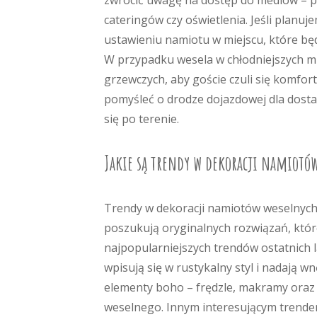
zwrócić uwagę na dostęp do mediów – 
cateringów czy oświetlenia. Jeśli planuj
ustawieniu namiotu w miejscu, które bę
W przypadku wesela w chłodniejszych m
grzewczych, aby goście czuli się komfor
pomyśleć o drodze dojazdowej dla dost
się po terenie.
Jakie są trendy w dekoracji namiotó
Trendy w dekoracji namiotów weselnych z
poszukują oryginalnych rozwiązań, któr
najpopularniejszych trendów ostatnich l
wpisują się w rustykalny styl i nadają w
elementy boho – frędzle, makramy oraz
weselnego. Innym interesującym trendem