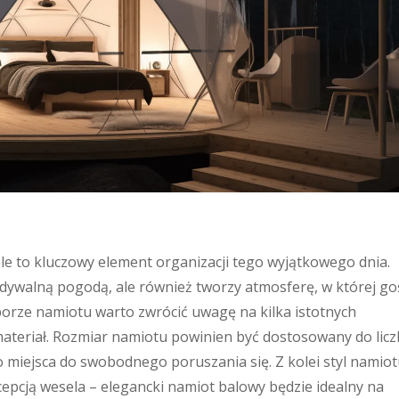
 to kluczowy element organizacji tego wyjątkowego dnia.
idywalną pogodą, ale również tworzy atmosferę, w której go
yborze namiotu warto zwrócić uwagę na kilka istotnych
 materiał. Rozmiar namiotu powinien być dostosowany do licz
o miejsca do swobodnego poruszania się. Z kolei styl namio
pcją wesela – elegancki namiot balowy będzie idealny na