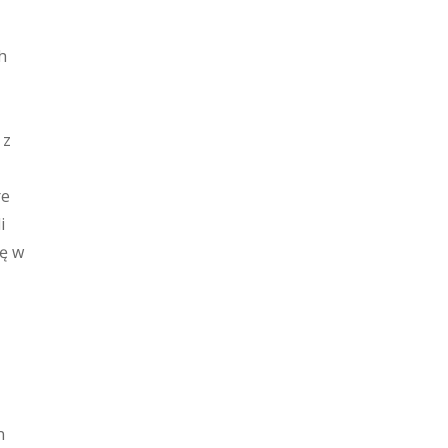
h
 z
re
i
ię w
n