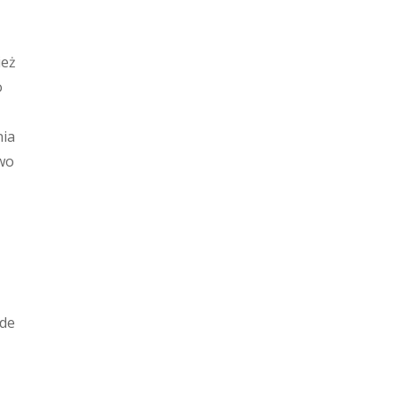
ież
o
nia
owo
ede