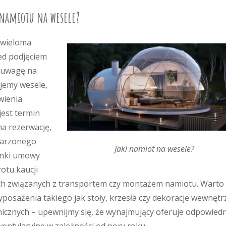
 namiotu na wesele?
 wieloma
ed podjęciem
ć uwagę na
ujemy wesele,
wienia
est termin
na rezerwację,
marzonego
Jaki namiot na wesele?
unki umowy
otu kaucji
h związanych z transportem czy montażem namiotu. Warto
posażenia takiego jak stoły, krzesła czy dekoracje wewnętr
icznych – upewnijmy się, że wynajmujący oferuje odpowied