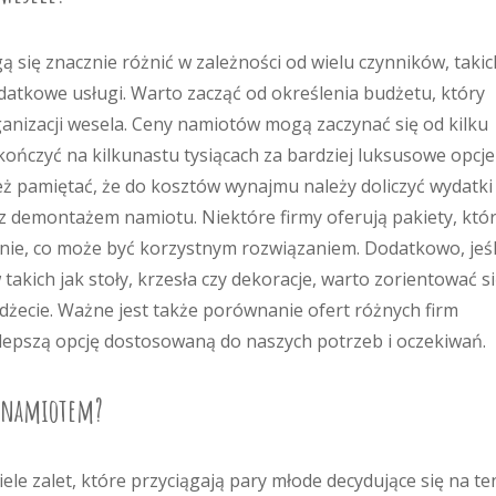
się znacznie różnić w zależności od wielu czynników, takic
odatkowe usługi. Warto zacząć od określenia budżetu, który
anizacji wesela. Ceny namiotów mogą zaczynać się od kilku
kończyć na kilkunastu tysiącach za bardziej luksusowe opcje
ż pamiętać, że do kosztów wynajmu należy doliczyć wydatki
 demontażem namiotu. Niektóre firmy oferują pakiety, któ
enie, co może być korzystnym rozwiązaniem. Dodatkowo, jeśl
akich jak stoły, krzesła czy dekoracje, warto zorientować s
dżecie. Ważne jest także porównanie ofert różnych firm
lepszą opcję dostosowaną do naszych potrzeb i oczekiwań.
od namiotem?
e zalet, które przyciągają pary młode decydujące się na te