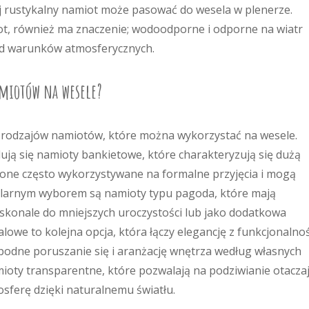
ej rustykalny namiot może pasować do wesela w plenerze.
ot, również ma znaczenie; wodoodporne i odporne na wiatr
od warunków atmosferycznych.
amiotów na wesele?
h rodzajów namiotów, które można wykorzystać na wesele.
ują się namioty bankietowe, które charakteryzują się dużą
 one często wykorzystywane na formalne przyjęcia i mogą
pularnym wyborem są namioty typu pagoda, które mają
doskonale do mniejszych uroczystości lub jako dodatkowa
lowe to kolejna opcja, która łączy elegancję z funkcjonalnoś
bodne poruszanie się i aranżację wnętrza według własnych
oty transparentne, które pozwalają na podziwianie otaczaj
sferę dzięki naturalnemu światłu.