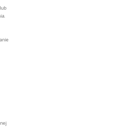
 lub
ia.
anie
nej