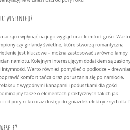
entylacyjne w zależności od pory roku.
otu weselnego?
nacząco wpłynąć na jego wygląd oraz komfort gości. Warto
ampiony czy girlandy świetlne, które stworzą romantyczną
ietlenie jest kluczowe – można zastosować zarówno lampy
 ścian namiotu. Kolejnym interesującym dodatkiem są zasłony
 i intymności. Warto również pomyśleć o podłodze – drewnia
oprawić komfort tańca oraz poruszania się po namiocie.
 relaksu z wygodnymi kanapami i poduszkami dla gości
pominajmy także o elementach praktycznych takich jak
ci od pory roku oraz dostęp do gniazdek elektrycznych dla D
wesele?