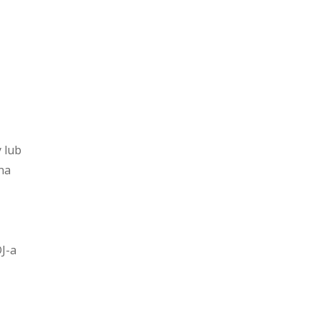
 lub
na
J-a