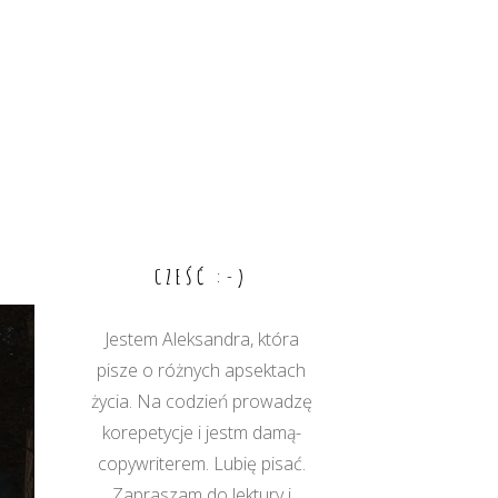
CZEŚĆ :-)
Jestem Aleksandra, która
pisze o różnych apsektach
życia. Na codzień prowadzę
korepetycje i jestm damą-
copywriterem. Lubię pisać.
Zapraszam do lektury i