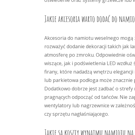
oświetlenie oraz systemy grzewcze lub w
Jakie akcesoria warto dodać do nami
Akcesoria do namiotu weselnego mogą z
rozważyć dodanie dekoracji takich jak l
atmosferę po zmroku. Odpowiednie ośw
wiszące, jak i podświetlenia LED wzdłuż
firany, które nadadzą wnętrzu elegancji
lub parkietowa podłoga może znacznie p
Dodatkowo dobrze jest zadbać o strefy
pragnących odpocząć od tańców. Nie za
wentylatory lub nagrzewnice w zależnoś
czy sprzętu nagłaśniającego.
Jakie są koszty wynajmu namiotu na 