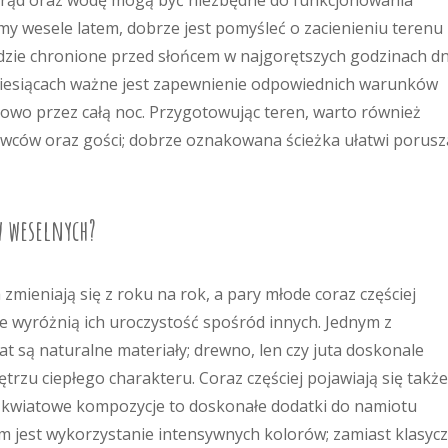
prąd oraz wodę mogą być niezbędne do funkcjonowania
emy wesele latem, dobrze jest pomyśleć o zacienieniu terenu
dzie chronione przed słońcem w najgorętszych godzinach dn
iesiącach ważne jest zapewnienie odpowiednich warunków
towo przez całą noc. Przygotowując teren, warto również
awców oraz gości; dobrze oznakowana ścieżka ułatwi porusz
w weselnych?
mieniają się z roku na rok, a pary młode coraz częściej
e wyróżnią ich uroczystość spośród innych. Jednym z
at są naturalne materiały; drewno, len czy juta doskonale
nętrzu ciepłego charakteru. Coraz częściej pojawiają się także
 kwiatowe kompozycje to doskonałe dodatki do namiotu
 jest wykorzystanie intensywnych kolorów; zamiast klasycz