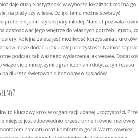
iot daje dużą elastyczność w wyborze lokalizacji; można go
ie, na plaży czy w lesie. Dzięki temu można stworzyć
 preferencjami i stylem pary młodej. Namiot pozwala równ
a dostosować jego wnętrze do własnych potrzeb i gustu, c
osfery. Kolejną zaletą jest możliwość korzystania z uroków
 widoków może dodać uroku całej uroczystości. Namiot zapew
istotne podczas tak ważnego wydarzenia jak wesele. Dodatk
 wiąże się z mniejszymi ograniczeniami dotyczącymi czasu
a na dłuższe świętowanie bez obaw o sąsiadów.
selny?
y to kluczowy krok w organizacji udanej uroczystości. Prz
ne miejsce jest odpowiednio przestronne i równe; nierówny
montażem namiotu oraz komfortem gości. Warto również