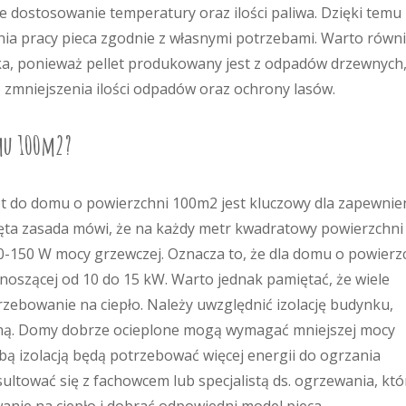
e dostosowanie temperatury oraz ilości paliwa. Dzięki temu
a pracy pieca zgodnie z własnymi potrzebami. Warto równ
ka, ponieważ pellet produkowany jest z odpadów drzewnych,
do zmniejszenia ilości odpadów oraz ochrony lasów.
omu 100m2?
t do domu o powierzchni 100m2 jest kluczowy dla zapewnie
ęta zasada mówi, że na każdy metr kwadratowy powierzchni
-150 W mocy grzewczej. Oznacza to, że dla domu o powierz
oszącej od 10 do 15 kW. Warto jednak pamiętać, że wiele
zebowanie na ciepło. Należy uwzględnić izolację budynku,
iczną. Domy dobrze ocieplone mogą wymagać mniejszej mocy
abą izolacją będą potrzebować więcej energii do ogrzania
ltować się z fachowcem lub specjalistą ds. ogrzewania, któ