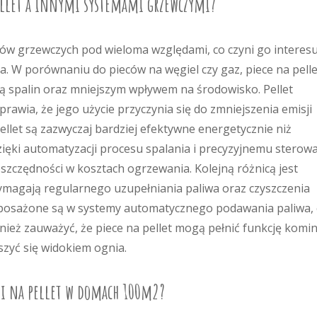
pellet a innymi systemami grzewczymi?
emów grzewczych pod wieloma względami, co czyni go interes
ła. W porównaniu do pieców na węgiel czy gaz, piece na pelle
ją spalin oraz mniejszym wpływem na środowisko. Pellet
rawia, że jego użycie przyczynia się do zmniejszenia emisji
llet są zazwyczaj bardziej efektywne energetycznie niż
zięki automatyzacji procesu spalania i precyzyjnemu sterow
zczędności w kosztach ogrzewania. Kolejną różnicą jest
ymagają regularnego uzupełniania paliwa oraz czyszczenia
posażone są w systemy automatycznego podawania paliwa, 
nież zauważyć, że piece na pellet mogą pełnić funkcję komi
szyć się widokiem ognia.
ami na pellet w domach 100m2?