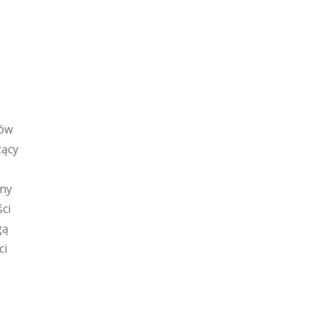
tów
zący
wny
ci
gą
ci