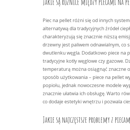
Jakie są różnice między piecami na 
Piec na pellet różni się od innych syst
alternatywą dla tradycyjnych źródeł ciep
charakteryzują się znacznie niższą emis
drzewny jest paliwem odnawialnym, co sp
dwutlenku węgla. Dodatkowo piece na pe
tradycyjne kotły węglowe czy gazowe. D
temperaturą można osiągnąć znaczne os
sposób użytkowania – piece na pellet w
popiołu, jednak nowoczesne modele wy
znacznie ułatwia ich obsługę. Warto rów
co dodaje estetyki wnętrzu i pozwala cie
Jakie są najczęstsze problemy z piec