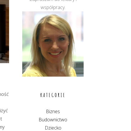
współpracy.
ność
KATEGORIE
iżyć
Biznes
t
Budownictwo
emy
Dziecko