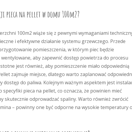
cji pieca na pellet w domu 100m2?
wierzchni 100m2 wiąże się z pewnymi wymaganiami techniczn
pieczne i efektywne działanie systemu grzewczego. Przede
przygotowanie pomieszczenia, w którym piec będzie
 wentylowane, aby zapewnić dostęp powietrza do procesu
istotne jest również, aby pomieszczenie miało odpowiednią
ellet zajmuje miejsce, dlatego warto zaplanować odpowiedn
y dostęp do paliwa. Kolejnym ważnym aspektem jest instala
pecyfiki pieca na pellet, co oznacza, że powinien mieć
by skutecznie odprowadzać spaliny. Warto również zwrócić
omina – powinny one być odporne na wysokie temperatury 