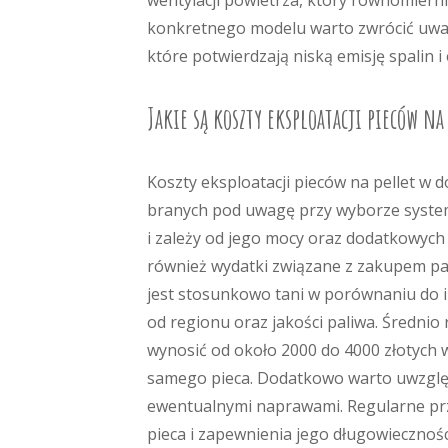
wentylacji powietrza, który równomiern
konkretnego modelu warto zwrócić uwagę
które potwierdzają niską emisję spalin i
Jakie są koszty eksploatacji pieców 
Koszty eksploatacji pieców na pellet w
branych pod uwagę przy wyborze syste
i zależy od jego mocy oraz dodatkowych 
również wydatki związane z zakupem pa
jest stosunkowo tani w porównaniu do in
od regionu oraz jakości paliwa. Średni
wynosić od około 2000 do 4000 złotych 
samego pieca. Dodatkowo warto uwzględ
ewentualnymi naprawami. Regularne prz
pieca i zapewnienia jego długowiecznośc