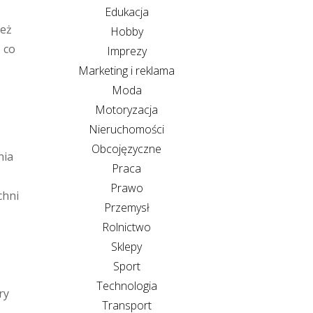
Edukacja
ież
Hobby
 co
Imprezy
Marketing i reklama
Moda
Motoryzacja
Nieruchomości
Obcojęzyczne
nia
Praca
Prawo
chni
Przemysł
Rolnictwo
Sklepy
Sport
Technologia
ry
Transport