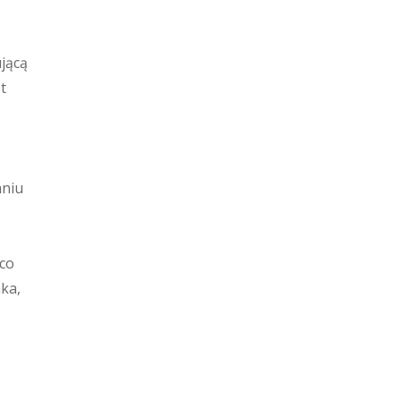
ującą
t
aniu
co
nka,