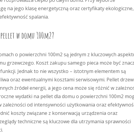
ie rozprowadza ciepło po całym domu. Przy wyborze
 na jego klasę energetyczną oraz certyfikaty ekologiczne,
 efektywność spalania.
na pellet w domu 100m2?
 domach o powierzchni 100m2 są jednym z kluczowych aspek
mu grzewczego. Koszt zakupu samego pieca może być znac
funkcji. Jednak to nie wszystko – istotnym elementem są
liwa oraz ewentualnymi kosztami serwisowymi. Pellet drze
nych źródeł energii, a jego cena może się różnić w zależnoś
o roczne wydatki na pellet dla domu o powierzchni 100m2 mo
w zależności od intensywności użytkowania oraz efektywnoś
nić koszty związane z konserwacją urządzenia oraz
eglądy techniczne są kluczowe dla utrzymania sprawności
i.