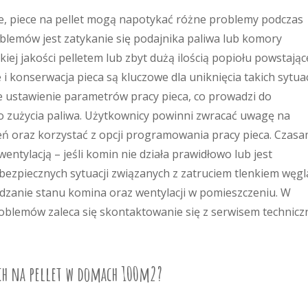
e, piece na pellet mogą napotykać różne problemy podczas
oblemów jest zatykanie się podajnika paliwa lub komory
ej jakości pelletem lub zbyt dużą ilością popiołu powstają
i konserwacja pieca są kluczowe dla uniknięcia takich sytuac
ustawienie parametrów pracy pieca, co prowadzi do
o zużycia paliwa. Użytkownicy powinni zwracać uwagę na
eń oraz korzystać z opcji programowania pracy pieca. Czasa
entylacją – jeśli komin nie działa prawidłowo lub jest
ezpiecznych sytuacji związanych z zatruciem tlenkiem węgl
dzanie stanu komina oraz wentylacji w pomieszczeniu. W
oblemów zaleca się skontaktowanie się z serwisem technic
ach na pellet w domach 100m2?