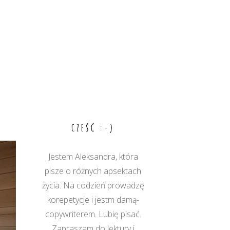
CZEŚĆ :-)
Jestem Aleksandra, która
pisze o różnych apsektach
życia. Na codzień prowadzę
korepetycje i jestm damą-
copywriterem. Lubię pisać.
Zapraszam do lektury i