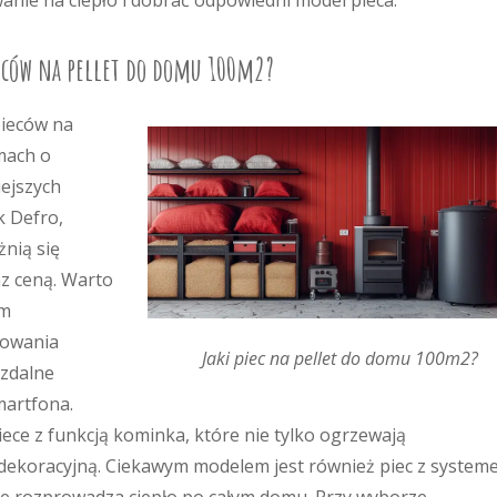
nie na ciepło i dobrać odpowiedni model pieca.
ieców na pellet do domu 100m2?
pieców na
omach o
ejszych
k Defro,
nią się
z ceną. Warto
ym
rowania
Jaki piec na pellet do domu 100m2?
 zdalne
artfona.
ece z funkcją kominka, które nie tylko ogrzewają
ę dekoracyjną. Ciekawym modelem jest również piec z syste