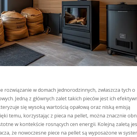
rne rozwiązanie w domach jednorodzinnych, zwłaszcza tych o
ych. Jedną z głównych zalet takich pieców jest ich efektyw
akteryzuje się wysoką wartością opałową oraz niską emisją
ięki temu, korzystając z pieca na pellet, można znacznie obn
stotne w kontekście rosnących cen energii. Kolejną zaletą jes
acza, że nowoczesne piece na pellet są wyposażone w syst