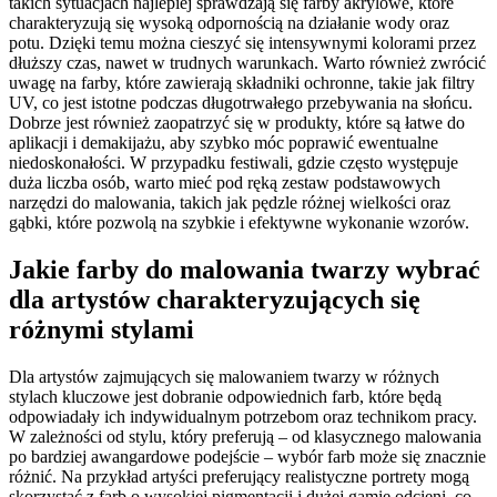
takich sytuacjach najlepiej sprawdzają się farby akrylowe, które
charakteryzują się wysoką odpornością na działanie wody oraz
potu. Dzięki temu można cieszyć się intensywnymi kolorami przez
dłuższy czas, nawet w trudnych warunkach. Warto również zwrócić
uwagę na farby, które zawierają składniki ochronne, takie jak filtry
UV, co jest istotne podczas długotrwałego przebywania na słońcu.
Dobrze jest również zaopatrzyć się w produkty, które są łatwe do
aplikacji i demakijażu, aby szybko móc poprawić ewentualne
niedoskonałości. W przypadku festiwali, gdzie często występuje
duża liczba osób, warto mieć pod ręką zestaw podstawowych
narzędzi do malowania, takich jak pędzle różnej wielkości oraz
gąbki, które pozwolą na szybkie i efektywne wykonanie wzorów.
Jakie farby do malowania twarzy wybrać
dla artystów charakteryzujących się
różnymi stylami
Dla artystów zajmujących się malowaniem twarzy w różnych
stylach kluczowe jest dobranie odpowiednich farb, które będą
odpowiadały ich indywidualnym potrzebom oraz technikom pracy.
W zależności od stylu, który preferują – od klasycznego malowania
po bardziej awangardowe podejście – wybór farb może się znacznie
różnić. Na przykład artyści preferujący realistyczne portrety mogą
skorzystać z farb o wysokiej pigmentacji i dużej gamie odcieni, co