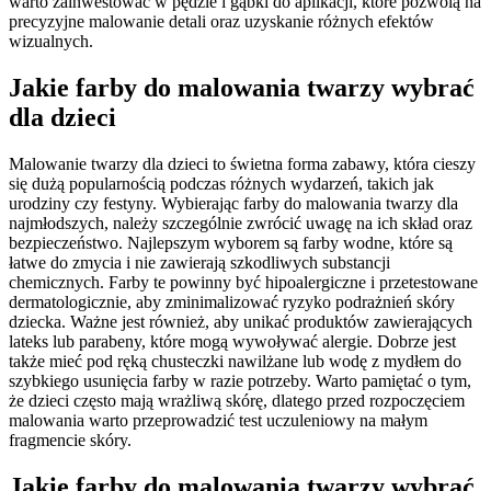
warto zainwestować w pędzle i gąbki do aplikacji, które pozwolą na
precyzyjne malowanie detali oraz uzyskanie różnych efektów
wizualnych.
Jakie farby do malowania twarzy wybrać
dla dzieci
Malowanie twarzy dla dzieci to świetna forma zabawy, która cieszy
się dużą popularnością podczas różnych wydarzeń, takich jak
urodziny czy festyny. Wybierając farby do malowania twarzy dla
najmłodszych, należy szczególnie zwrócić uwagę na ich skład oraz
bezpieczeństwo. Najlepszym wyborem są farby wodne, które są
łatwe do zmycia i nie zawierają szkodliwych substancji
chemicznych. Farby te powinny być hipoalergiczne i przetestowane
dermatologicznie, aby zminimalizować ryzyko podrażnień skóry
dziecka. Ważne jest również, aby unikać produktów zawierających
lateks lub parabeny, które mogą wywoływać alergie. Dobrze jest
także mieć pod ręką chusteczki nawilżane lub wodę z mydłem do
szybkiego usunięcia farby w razie potrzeby. Warto pamiętać o tym,
że dzieci często mają wrażliwą skórę, dlatego przed rozpoczęciem
malowania warto przeprowadzić test uczuleniowy na małym
fragmencie skóry.
Jakie farby do malowania twarzy wybrać