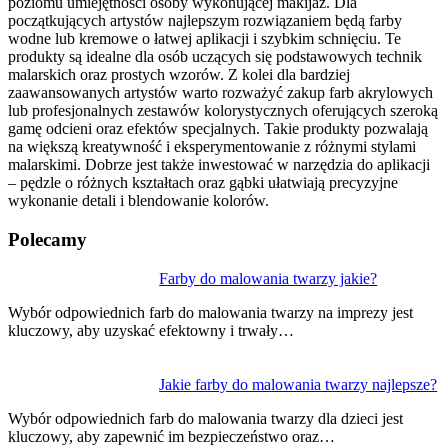
poziomu umiejętności osoby wykonującej makijaż. Dla
początkujących artystów najlepszym rozwiązaniem będą farby
wodne lub kremowe o łatwej aplikacji i szybkim schnięciu. Te
produkty są idealne dla osób uczących się podstawowych technik
malarskich oraz prostych wzorów. Z kolei dla bardziej
zaawansowanych artystów warto rozważyć zakup farb akrylowych
lub profesjonalnych zestawów kolorystycznych oferujących szeroką
gamę odcieni oraz efektów specjalnych. Takie produkty pozwalają
na większą kreatywność i eksperymentowanie z różnymi stylami
malarskimi. Dobrze jest także inwestować w narzędzia do aplikacji
– pędzle o różnych kształtach oraz gąbki ułatwiają precyzyjne
wykonanie detali i blendowanie kolorów.
Polecamy
Nawigacja
Farby do malowania twarzy jakie?
wpisu
Wybór odpowiednich farb do malowania twarzy na imprezy jest
kluczowy, aby uzyskać efektowny i trwały…
Jakie farby do malowania twarzy najlepsze?
Wybór odpowiednich farb do malowania twarzy dla dzieci jest
kluczowy, aby zapewnić im bezpieczeństwo oraz…