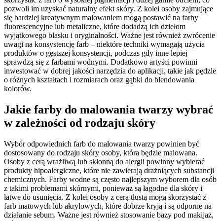
pozwoli im uzyskać naturalny efekt skóry. Z kolei osoby zajmujące
się bardziej kreatywnym malowaniem mogą postawić na farby
fluorescencyjne lub metaliczne, które dodadzą ich dziełom
wyjątkowego blasku i oryginalności. Ważne jest również zwrócenie
uwagi na konsystencję farb – niektóre techniki wymagają użycia
produktów o gęstszej konsystencji, podczas gdy inne lepiej
sprawdzą się z farbami wodnymi. Dodatkowo artyści powinni
inwestować w dobrej jakości narzędzia do aplikacji, takie jak pędzle
o różnych kształtach i rozmiarach oraz gąbki do blendowania
kolorów.
Jakie farby do malowania twarzy wybrać
w zależności od rodzaju skóry
Wybór odpowiednich farb do malowania twarzy powinien być
dostosowany do rodzaju skóry osoby, która będzie malowana.
Osoby z cerą wrażliwą lub skłonną do alergii powinny wybierać
produkty hipoalergiczne, które nie zawierają drażniących substancji
chemicznych. Farby wodne są często najlepszym wyborem dla osób
z takimi problemami skórnymi, ponieważ są łagodne dla skóry i
łatwe do usunięcia. Z kolei osoby z cerą tłustą mogą skorzystać z
farb matowych lub akrylowych, które dobrze kryją i są odporne na
działanie sebum. Ważne jest również stosowanie bazy pod makijaż,