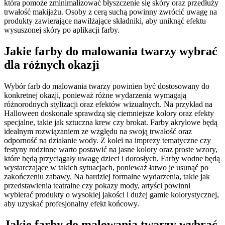
która pomoże zminimalizować błyszczenie się skóry oraz przedłuży
trwałość makijażu. Osoby z cerą suchą powinny zwrócić uwagę na
produkty zawierające nawilżające składniki, aby uniknąć efektu
wysuszonej skóry po aplikacji farby.
Jakie farby do malowania twarzy wybrać
dla różnych okazji
Wybór farb do malowania twarzy powinien być dostosowany do
konkretnej okazji, ponieważ różne wydarzenia wymagają
różnorodnych stylizacji oraz efektów wizualnych. Na przykład na
Halloween doskonale sprawdzą się ciemniejsze kolory oraz efekty
specjalne, takie jak sztuczna krew czy brokat. Farby akrylowe będą
idealnym rozwiązaniem ze względu na swoją trwałość oraz
odporność na działanie wody. Z kolei na imprezy tematyczne czy
festyny rodzinne warto postawić na jasne kolory oraz proste wzory,
które będą przyciągały uwagę dzieci i dorosłych. Farby wodne będą
wystarczające w takich sytuacjach, ponieważ łatwo je usunąć po
zakończeniu zabawy. Na bardziej formalne wydarzenia, takie jak
przedstawienia teatralne czy pokazy mody, artyści powinni
wybierać produkty o wysokiej jakości i dużej gamie kolorystycznej,
aby uzyskać profesjonalny efekt końcowy.
Jakie farby do malowania twarzy wybrać