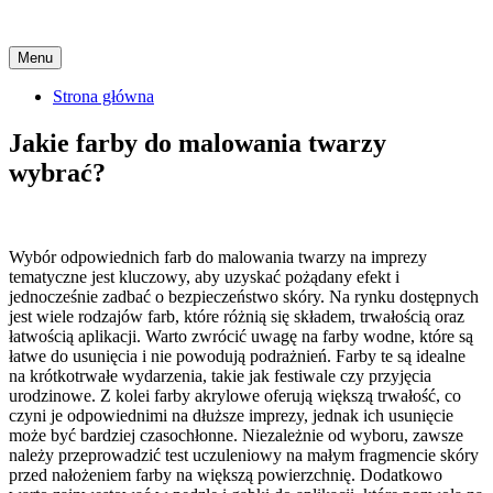
Skip
Menu
to
content
Strona główna
Jakie farby do malowania twarzy
wybrać?
Wybór odpowiednich farb do malowania twarzy na imprezy
tematyczne jest kluczowy, aby uzyskać pożądany efekt i
jednocześnie zadbać o bezpieczeństwo skóry. Na rynku dostępnych
jest wiele rodzajów farb, które różnią się składem, trwałością oraz
łatwością aplikacji. Warto zwrócić uwagę na farby wodne, które są
łatwe do usunięcia i nie powodują podrażnień. Farby te są idealne
na krótkotrwałe wydarzenia, takie jak festiwale czy przyjęcia
urodzinowe. Z kolei farby akrylowe oferują większą trwałość, co
czyni je odpowiednimi na dłuższe imprezy, jednak ich usunięcie
może być bardziej czasochłonne. Niezależnie od wyboru, zawsze
należy przeprowadzić test uczuleniowy na małym fragmencie skóry
przed nałożeniem farby na większą powierzchnię. Dodatkowo