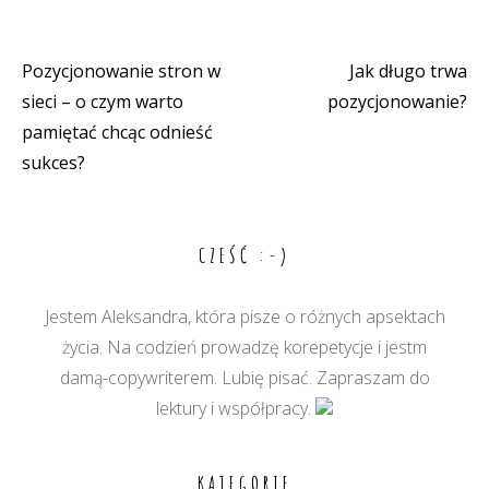
Pozycjonowanie stron w
Jak długo trwa
Nawigacja
sieci – o czym warto
pozycjonowanie?
wpisu
pamiętać chcąc odnieść
sukces?
CZEŚĆ :-)
Jestem Aleksandra, która pisze o różnych apsektach
życia. Na codzień prowadzę korepetycje i jestm
damą-copywriterem. Lubię pisać. Zapraszam do
lektury i współpracy.
KATEGORIE