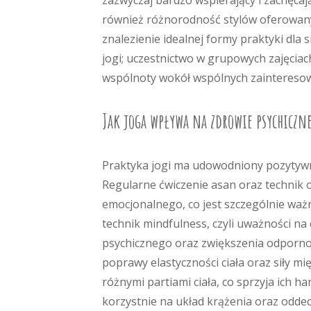
zazwyczaj bardzo wspierający i zachęcaj
również różnorodność stylów oferowany
znalezienie idealnej formy praktyki dla
jogi; uczestnictwo w grupowych zajęci
wspólnoty wokół wspólnych zaintereso
Jak joga wpływa na zdrowie psychiczne
Praktyka jogi ma udowodniony pozytywny
Regularne ćwiczenie asan oraz technik 
emocjonalnego, co jest szczególnie ważn
technik mindfulness, czyli uważności n
psychicznego oraz zwiększenia odpornośc
poprawy elastyczności ciała oraz siły 
różnymi partiami ciała, co sprzyja ich
korzystnie na układ krążenia oraz oddec