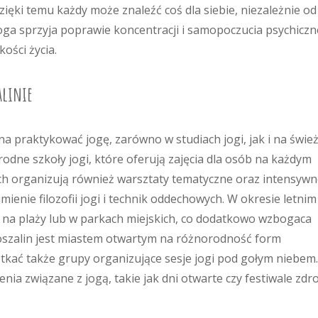
Dzięki temu każdy może znaleźć coś dla siebie, niezależnie od
a sprzyja poprawie koncentracji i samopoczucia psychiczn
ości życia.
alinie
żna praktykować jogę, zarówno w studiach jogi, jak i na świ
rodne szkoły jogi, które oferują zajęcia dla osób na każdym
ch organizują również warsztaty tematyczne oraz intensyw
ienie filozofii jogi i technik oddechowych. W okresie letnim
i na plaży lub w parkach miejskich, co dodatkowo wzbogaca
 Koszalin jest miastem otwartym na różnorodność form
otkać także grupy organizujące sesje jogi pod gołym niebem.
ia związane z jogą, takie jak dni otwarte czy festiwale zdr