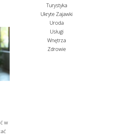
Turystyka
Ukryte Zajawki
Uroda
Usługi
Wnętrza
Zdrowie
yć w
żać