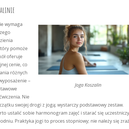
zalinie
 nie wymaga
szego
zienia
 który pomoże
kół oferuje
nej cenie, co
ania różnych
ż wyposażenie –
Joga Koszalin
dstawowe
wiczenia. Nie
czątku swojej drogi z jogą; wystarczy podstawowy zestaw.
to ustalić sobie harmonogram zajęć i starać się uczestnicz
odniu. Praktyka jogi to proces stopniowy; nie należy się zra