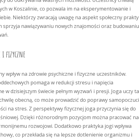
ący do odkrywania własnych możliwości. Uczestnicy chwalą
ch w Koszalinie, co pozwala im na eksperymentowanie i
 siebie. Niektórzy zwracają uwagę na aspekt społeczny prakty
ach sprzyja nawiązywaniu nowych znajomości oraz budowaniu
wań.
 i fizyczne
 wpływ na zdrowie psychiczne i fizyczne uczestników.
oddechowych pomaga w redukcji stresu i napięcia
e w dzisiejszym świecie pełnym wyzwań i presji. Joga uczy t
a chwilę obecną, co może prowadzić do poprawy samopoczuc
i na stres. Z perspektywy fizycznej joga przyczynia się do
mięśniowej. Dzięki różnorodnym pozycjom można pracować n
 harmonijnemu rozwojowi. Dodatkowo praktyka jogi wpływa
howy, co przekłada się na lepsze dotlenienie organizmu i