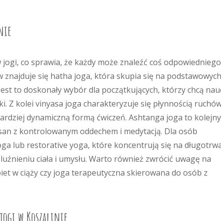
nie
w jogi, co sprawia, że każdy może znaleźć coś odpowiedniego
w znajduje się hatha joga, która skupia się na podstawowyc
est to doskonały wybór dla początkujących, którzy chcą nau
i. Z kolei vinyasa joga charakteryzuje się płynnością ruchów
bardziej dynamiczną formą ćwiczeń. Ashtanga joga to kolejny
 asan z kontrolowanym oddechem i medytacją. Dla osób
joga lub restorative yoga, które koncentrują się na długotrw
luźnieniu ciała i umysłu. Warto również zwrócić uwagę na
biet w ciąży czy joga terapeutyczna skierowana do osób z
 jogi w Koszalinie