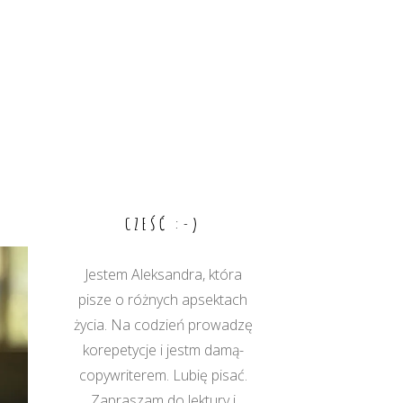
CZEŚĆ :-)
Jestem Aleksandra, która
pisze o różnych apsektach
życia. Na codzień prowadzę
korepetycje i jestm damą-
copywriterem. Lubię pisać.
Zapraszam do lektury i