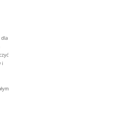
 dla
h
czyć
 i
ałym