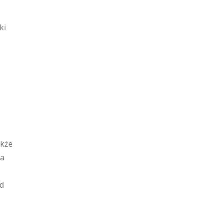
ki
akże
ia
ad