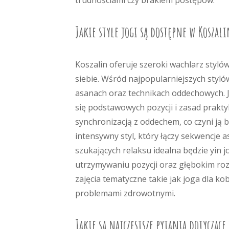
trudnościami czy brakiem postępów.
Jakie style jogi są dostępne w Koszali
Koszalin oferuje szeroki wachlarz styló
siebie. Wśród najpopularniejszych styló
asanach oraz technikach oddechowych. J
się podstawowych pozycji i zasad praktyk
synchronizacją z oddechem, co czyni ją 
intensywny styl, który łączy sekwencje
szukających relaksu idealna będzie yin 
utrzymywaniu pozycji oraz głębokim roz
zajęcia tematyczne takie jak joga dla ko
problemami zdrowotnymi.
Jakie są najczęstsze pytania dotyczące