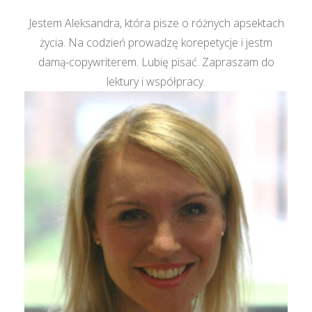
Jestem Aleksandra, która pisze o różnych apsektach
życia. Na codzień prowadzę korepetycje i jestm
damą-copywriterem. Lubię pisać. Zapraszam do
lektury i współpracy.