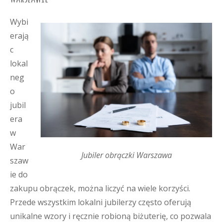
Wybi
erają
c
lokal
neg
o
jubil
era
w
War
Jubiler obrączki Warszawa
szaw
ie do
zakupu obrączek, można liczyć na wiele korzyści.
Przede wszystkim lokalni jubilerzy często oferują
unikalne wzory i ręcznie robioną biżuterię, co pozwala