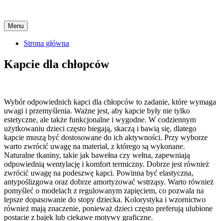
Skip
Menu
to
content
Strona główna
Kapcie dla chłopców
Wybór odpowiednich kapci dla chłopców to zadanie, które wymaga
uwagi i przemyślenia. Ważne jest, aby kapcie były nie tylko
estetyczne, ale także funkcjonalne i wygodne. W codziennym
użytkowaniu dzieci często biegają, skaczą i bawią się, dlatego
kapcie muszą być dostosowane do ich aktywności. Przy wyborze
warto zwrócić uwagę na materiał, z którego są wykonane.
Naturalne tkaniny, takie jak bawełna czy wełna, zapewniają
odpowiednią wentylację i komfort termiczny. Dobrze jest również
zwrócić uwagę na podeszwę kapci. Powinna być elastyczna,
antypoślizgowa oraz dobrze amortyzować wstrząsy. Warto również
pomyśleć o modelach z regulowanym zapięciem, co pozwala na
lepsze dopasowanie do stopy dziecka. Kolorystyka i wzornictwo
również mają znaczenie, ponieważ dzieci często preferują ulubione
postacie z bajek lub ciekawe motywy graficzne.