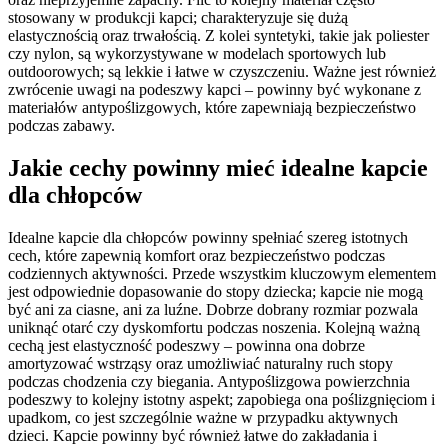
stosowany w produkcji kapci; charakteryzuje się dużą
elastycznością oraz trwałością. Z kolei syntetyki, takie jak poliester
czy nylon, są wykorzystywane w modelach sportowych lub
outdoorowych; są lekkie i łatwe w czyszczeniu. Ważne jest również
zwrócenie uwagi na podeszwy kapci – powinny być wykonane z
materiałów antypoślizgowych, które zapewniają bezpieczeństwo
podczas zabawy.
Jakie cechy powinny mieć idealne kapcie
dla chłopców
Idealne kapcie dla chłopców powinny spełniać szereg istotnych
cech, które zapewnią komfort oraz bezpieczeństwo podczas
codziennych aktywności. Przede wszystkim kluczowym elementem
jest odpowiednie dopasowanie do stopy dziecka; kapcie nie mogą
być ani za ciasne, ani za luźne. Dobrze dobrany rozmiar pozwala
uniknąć otarć czy dyskomfortu podczas noszenia. Kolejną ważną
cechą jest elastyczność podeszwy – powinna ona dobrze
amortyzować wstrząsy oraz umożliwiać naturalny ruch stopy
podczas chodzenia czy biegania. Antypoślizgowa powierzchnia
podeszwy to kolejny istotny aspekt; zapobiega ona poślizgnięciom i
upadkom, co jest szczególnie ważne w przypadku aktywnych
dzieci. Kapcie powinny być również łatwe do zakładania i