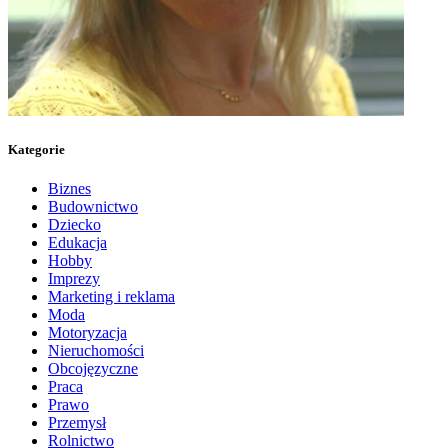
Kategorie
Biznes
Budownictwo
Dziecko
Edukacja
Hobby
Imprezy
Marketing i reklama
Moda
Motoryzacja
Nieruchomości
Obcojęzyczne
Praca
Prawo
Przemysł
Rolnictwo