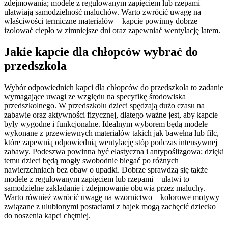
zdejmowania; modele z regulowanym zapięciem lub rzepami
ułatwiają samodzielność maluchów. Warto zwrócić uwagę na
właściwości termiczne materiałów – kapcie powinny dobrze
izolować ciepło w zimniejsze dni oraz zapewniać wentylację latem.
Jakie kapcie dla chłopców wybrać do
przedszkola
Wybór odpowiednich kapci dla chłopców do przedszkola to zadanie
wymagające uwagi ze względu na specyfikę środowiska
przedszkolnego. W przedszkolu dzieci spędzają dużo czasu na
zabawie oraz aktywności fizycznej, dlatego ważne jest, aby kapcie
były wygodne i funkcjonalne. Idealnym wyborem będą modele
wykonane z przewiewnych materiałów takich jak bawełna lub filc,
które zapewnią odpowiednią wentylację stóp podczas intensywnej
zabawy. Podeszwa powinna być elastyczna i antypoślizgowa; dzięki
temu dzieci będą mogły swobodnie biegać po różnych
nawierzchniach bez obaw o upadki. Dobrze sprawdzą się także
modele z regulowanym zapięciem lub rzepami – ułatwi to
samodzielne zakładanie i zdejmowanie obuwia przez maluchy.
Warto również zwrócić uwagę na wzornictwo – kolorowe motywy
związane z ulubionymi postaciami z bajek mogą zachęcić dziecko
do noszenia kapci chętniej.