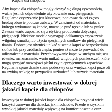
Kapcie dla chłopców
Aby kapcie dla chłopców mogły cieszyć się długą żywotnością,
ważne jest ich odpowiednie użytkowanie oraz pielęgnacja.
Regularne czyszczenie jest kluczowe, ponieważ dzieci często
brudzą obuwie podczas zabawy. W zależności od materiału, z
którego wykonane są kapcie, można je prać ręcznie lub w pralce.
Zawsze warto zapoznać się z etykietą producenta dotyczącą
pielęgnacji. Niektóre modele wymagają delikatnego czyszczenia
wilgotną szmatką lub użycia specjalnych środków do pielęgnacji
tkanin. Dobrze jest również unikać suszenia kapci w bezpośrednim
słońcu lub przy źródłach ciepła, ponieważ może to prowadzić do
odkształcenia materiału. Przechowywanie kapci w suchym miejscu
również ma znaczenie; warto unikać wilgotnych pomieszczeń, które
mogą sprzyjać rozwojowi pleśni czy nieprzyjemnych zapachów.
Regularne sprawdzanie stanu podeszwy oraz wnętrza kapci pozwoli
na szybką reakcję w przypadku uszkodzeń lub zużycia materiału.
Dlaczego warto inwestować w dobrej
jakości kapcie dla chłopców
Inwestycja w dobrej jakości kapcie dla chłopców przynosi wiele
korzyści zarówno dla dziecka, jak i rodziców. Przede wszystkim
wysokiej jakości materiały wpływają na komfort noszenia oraz