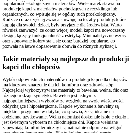
popularność ekologicznych materiałów. Wiele marek stawia na
produkcję kapci z materiałów pochodzących z recyklingu lub
organicznych, co wpisuje się w ogólny ruch proekologiczny.
Rodzice coraz częściej zwracają uwagę na to, aby produkty, które
kupują dla swoich dzieci, były przyjazne dla środowiska. Warto
również zauważyć, że coraz więcej modeli kapci ma nowoczesny
design, łączący funkcjonalność z estetyką. Minimalistyczne wzory
oraz stonowane kolory stają się coraz bardziej popularne, co
pozwala na łatwe dopasowanie obuwia do różnych stylizacji.
Jakie materiały są najlepsze do produkcji
kapci dla chłopców
Wybór odpowiednich materiałów do produkcji kapci dla chłopców
ma kluczowe znaczenie dla ich komfortu oraz zdrowia stóp.
Najczęściej wykorzystywane materiały to bawełna, wełna, filc oraz
różnego rodzaju syntetyki. Bawełna jest jednym z
najpopularniejszych wyborów ze względu na swoje właściwości
oddychające i hipoalergiczne. Kapcie wykonane z bawełny są
miękkie i przyjemne w dotyku, co sprawia, że są idealne na
codzienne użytkowanie. Wełna natomiast doskonale izoluje ciepło i
jest świetnym wyborem na chłodniejsze dni. Kapcie wełniane
zapewniają komfort termiczny i są naturalnie odporne na wilgoć
oraz nieprzyjemne zapachy. Filc to kolejny materiał często