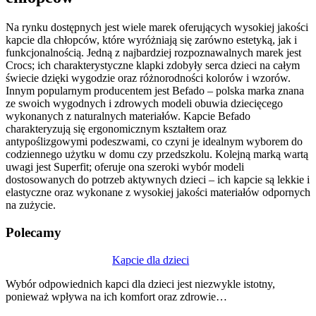
Na rynku dostępnych jest wiele marek oferujących wysokiej jakości
kapcie dla chłopców, które wyróżniają się zarówno estetyką, jak i
funkcjonalnością. Jedną z najbardziej rozpoznawalnych marek jest
Crocs; ich charakterystyczne klapki zdobyły serca dzieci na całym
świecie dzięki wygodzie oraz różnorodności kolorów i wzorów.
Innym popularnym producentem jest Befado – polska marka znana
ze swoich wygodnych i zdrowych modeli obuwia dziecięcego
wykonanych z naturalnych materiałów. Kapcie Befado
charakteryzują się ergonomicznym kształtem oraz
antypoślizgowymi podeszwami, co czyni je idealnym wyborem do
codziennego użytku w domu czy przedszkolu. Kolejną marką wartą
uwagi jest Superfit; oferuje ona szeroki wybór modeli
dostosowanych do potrzeb aktywnych dzieci – ich kapcie są lekkie i
elastyczne oraz wykonane z wysokiej jakości materiałów odpornych
na zużycie.
Polecamy
Nawigacja
Kapcie dla dzieci
wpisu
Wybór odpowiednich kapci dla dzieci jest niezwykle istotny,
ponieważ wpływa na ich komfort oraz zdrowie…