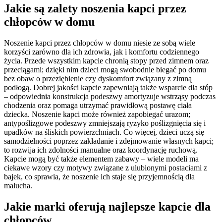
Jakie są zalety noszenia kapci przez
chłopców w domu
Noszenie kapci przez chłopców w domu niesie ze sobą wiele
korzyści zarówno dla ich zdrowia, jak i komfortu codziennego
życia. Przede wszystkim kapcie chronią stopy przed zimnem oraz
przeciągami; dzięki nim dzieci mogą swobodnie biegać po domu
bez obaw o przeziębienie czy dyskomfort związany z zimną
podłogą. Dobrej jakości kapcie zapewniają także wsparcie dla stóp
– odpowiednia konstrukcja podeszwy amortyzuje wstrząsy podczas
chodzenia oraz pomaga utrzymać prawidłową postawę ciała
dziecka. Noszenie kapci może również zapobiegać urazom;
antypoślizgowe podeszwy zmniejszają ryzyko poślizgnięcia się i
upadków na śliskich powierzchniach. Co więcej, dzieci uczą się
samodzielności poprzez zakładanie i zdejmowanie własnych kapci;
to rozwija ich zdolności manualne oraz koordynację ruchową.
Kapcie mogą być także elementem zabawy – wiele modeli ma
ciekawe wzory czy motywy związane z ulubionymi postaciami z
bajek, co sprawia, że noszenie ich staje się przyjemnością dla
malucha.
Jakie marki oferują najlepsze kapcie dla
chłopców