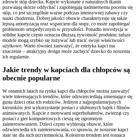
zdrowie stóp dziecka. Kapcie wykonane z naturalnych tkanin
pozwalają skórze oddychać i zapobiegają nadmiernemu poceniu się
stóp, co jest szczególnie ważne podczas intensywnej zabawy czy
nauki chodzenia. Dobrej jakości obuwie charakteryzuje się także
lepszą amortyzacją oraz wsparciem dla stopy, co może zapobiegać
problemom ortopedycznym w przyszłości. Ponadto inwestycja w
solidne kapcie często oznacza dłuższą żywotność produktu; tańsze
modele mogą szybko się zużywać lub tracić swoje właściwości
użytkowe. Warto również zauważyć, że estetyka kapci ma
znaczenie – atrakcyjny design może zachęcić dziecko do noszenia
ich regularnie.
Jakie trendy w kapciach dla chłopców są
obecnie popularne
W ostatnich latach na rynku kapci dla chłopców można zauważyć
wiele interesujących trendów, które odzwierciedlają zmieniające się
gusta dzieci oraz ich rodziców. Jednym z najpopularniejszych
kierunków jest wykorzystanie postaci z ulubionych bajek i filmów
animowanych. Kapcie z motywami superbohaterów, zwierząt czy
postaci z gier komputerowych cieszą się ogromnym
zainteresowaniem. Dzieci często wybierają obuwie, które
odzwierciedla ich zainteresowania, co sprawia, że noszenie kapci
staje się dla nich przyjemnością. Kolejnym trendem jest rosnąca