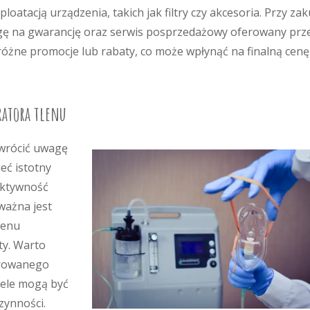
atacją urządzenia, takich jak filtry czy akcesoria. Przy za
gę na gwarancję oraz serwis posprzedażowy oferowany prz
różne promocje lub rabaty, co może wpłynąć na finalną cenę
ratora tlenu
zwrócić uwagę
eć istotny
ektywność
ważna jest
lenu
ty. Warto
erowanego
dele mogą być
zynności.