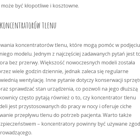
może być kłopotliwe i kosztowne.
ce koncentratorów tlenu
owania koncentratorów tlenu, które mogą pomóc w podjęciu
iego modelu. Jednym z najczęściej zadawanych pytań jest to
tora bez przerwy. Większość nowoczesnych modeli została
rzez wiele godzin dziennie, jednak zaleca się regularne
iednią wentylację. Inne pytanie dotyczy konserwacji sprzęt
y oraz sprawdzać stan urządzenia, co pozwoli na jego dłuższą
kownicy często pytają również o to, czy koncentrator tlenu
li jest przystosowanych do pracy w nocy i oferuje ciche
wanie przepływu tlenu do potrzeb pacjenta. Warto także
bezpieczeństwem – koncentratory powinny być używane zgod
 prowadzącego.