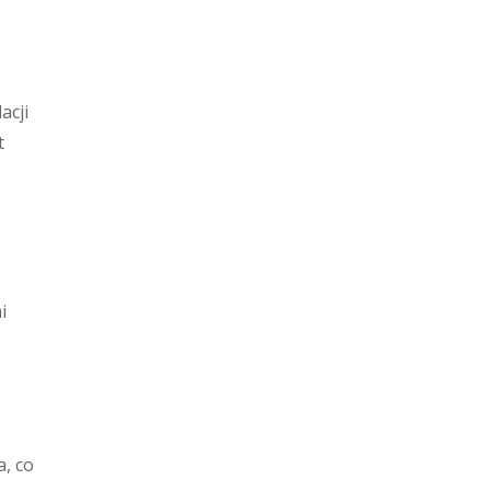
acji
t
i
, co