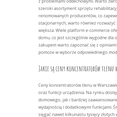
z problemami oddechowymi. Warto zwróc
szeroki asortyment sprzętu rehabilitac
renomowanych producentów, co zapewni
stacjonarnych, warto również rozważyć
większa. Wiele platform e-commerce of
domu, co jest szczególnie wygodne dla o
zakupem warto zapoznać się z opiniami 
pomoże w wyborze odpowiedniego model
Jakie są ceny koncentratorów tlenu 
Ceny koncentratorów tlenu w Warszawie
oraz funkcji urządzenia. Na rynku dos
domowego, jak i bardziej zaawansowane
wydajnością i dodatkowymi funkcjami. Śre
sięgać nawet kilkunastu tysięcy złotyc