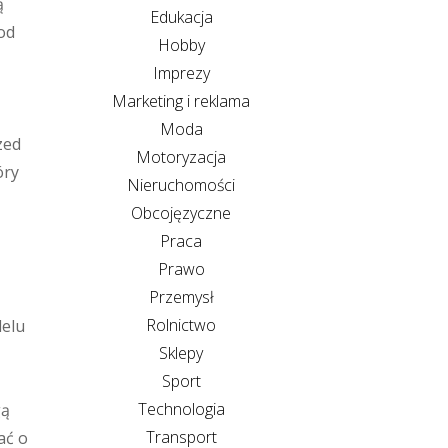
ą
Edukacja
od
Hobby
Imprezy
Marketing i reklama
Moda
zed
Motoryzacja
óry
Nieruchomości
Obcojęzyczne
Praca
Prawo
Przemysł
Rolnictwo
delu
Sklepy
Sport
Technologia
gą
Transport
ać o