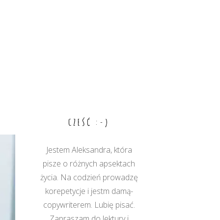
CZEŚĆ :-)
Jestem Aleksandra, która
pisze o różnych apsektach
życia. Na codzień prowadzę
korepetycje i jestm damą-
copywriterem. Lubię pisać.
Zapraszam do lektury i