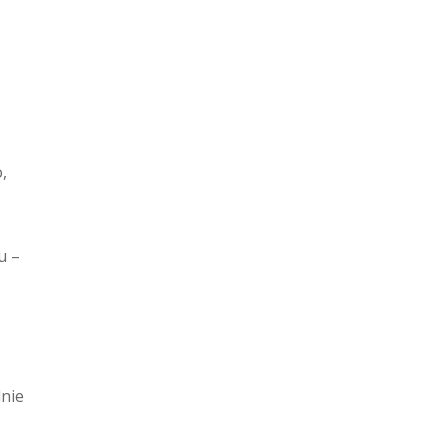
,
u –
nie