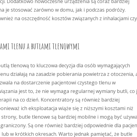
cji. Dodatkowo nowoczesne urządzenia są coraz bardziej
na je stosować zarówno w domu, jak i podczas podróży.
wnież na oszczędność kosztów związanych z inhalacjami czy
orami tlenu a butlami tlenowymi
utlą tlenową to kluczowa decyzja dla osób wymagających
enu działają na zasadzie pobierania powietrza z otoczenia, 
 pozwala na dostarczenie pacjentowi czystego tlenu w
iązania jest to, że nie wymaga regularnej wymiany butli, co 
erapii na co dzień. Koncentratory są również bardziej
nieważ ich eksploatacja wiąże się z niższymi kosztami niż
j strony, butle tlenowe są bardziej mobilne i mogą być używ
ograniczony. Są one również bardziej odpowiednie dla pacje
 lub w krótkich okresach. Warto jednak pamiętać, że butle