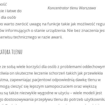
ność
Koncentrator tlenu Warszawa
ie i łatwe do
 dla osób
 warto zwrócić uwagę na funkcje takie jak możliwość regul
w informujących o stanie urządzenia. Nie bez znaczenia jes
erwisu technicznego w razie awarii.
ratora tlenu
ie ze sobą wiele korzyści dla osób z problemami oddechowym
żliwia on skuteczne leczenie schorzeń takich jak przewlekła
astma, zapewniając pacjentowi odpowiednią dawkę tlenu w
e mogą cieszyć się lepszym samopoczuciem oraz większą
nu są także niezwykle wygodne w użyciu – wiele modeli jest
o dostosowywania przepływu tlenu do potrzeb użytkownika