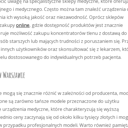
ić uwagę na specjalistyczne sklepy medyczne, które oferuj
yjnego i medycznego. Często można tam znaleźć urządzenia 
a ich wysoką jakość oraz niezawodność. Oprócz sklepów
 zakupy
online
, gdzie dostępność produktów jest znacznie
eruje możliwość zakupu koncentratorów tlenu z dostawą do
sób starszych lub mających trudności z poruszaniem się. Pr
innych użytkowników oraz skonsultować się z lekarzem, kt
u dostosowanego do indywidualnych potrzeb pacjenta.
w Warszawie
 mogą się znacznie różnić w zależności od producenta, mo
tępne są zarówno tańsze modele przeznaczone do użytku
 urządzenia medyczne, które charakteryzują się wyższą
dnio ceny zaczynają się od około kilku tysięcy złotych i mo
h w przypadku profesjonalnych modeli. Warto również pamięt