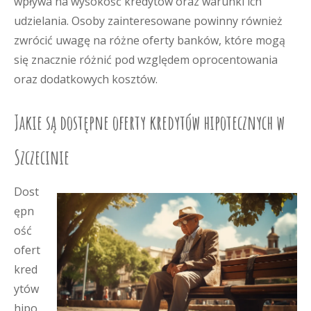
wpływa na wysokość kredytów oraz warunki ich
udzielania. Osoby zainteresowane powinny również
zwrócić uwagę na różne oferty banków, które mogą
się znacznie różnić pod względem oprocentowania
oraz dodatkowych kosztów.
Jakie są dostępne oferty kredytów hipotecznych w
Szczecinie
Dost
ępn
ość
ofert
kred
ytów
hipo