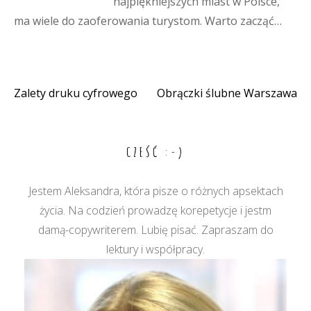
najpiękniejszych miast w Polsce,
ma wiele do zaoferowania turystom. Warto zacząć…
Zalety druku cyfrowego
Obrączki ślubne Warszawa
Nawigacja
wpisu
CZEŚĆ :-)
Jestem Aleksandra, która pisze o różnych apsektach
życia. Na codzień prowadzę korepetycje i jestm
damą-copywriterem. Lubię pisać. Zapraszam do
lektury i współpracy.