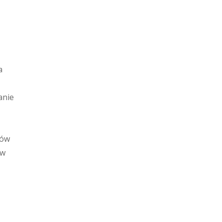
a
anie
mów
ów