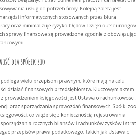
osztów związanych z zatrudnieniem pracownika na etat ora
owywania usług do potrzeb firmy. Kolejną zaletą jest
narzędzi informatycznych stosowanych przez biura
acy oraz minimalizuje ryzyko błędów. Dzięki outsourcingow
ich sprawy finansowe są prowadzone zgodnie z obowiązują
ranżowymi.
wość dla spółek zoo
 podlega wielu przepisom prawnym, które mają na celu
ości działań finansowych przedsiębiorstw. Kluczowym aktem
z prowadzeniem księgowości jest Ustawa o rachunkowości,
ncji oraz sporządzania sprawozdań finansowych. Spółki zo
sięgowości, co wiąże się z koniecznością rejestrowania
 sporządzania rocznych bilansów i rachunków zysków i strat
egać przepisów prawa podatkowego, takich jak Ustawa o