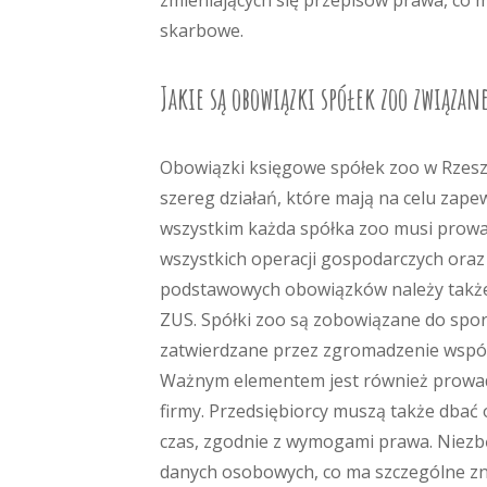
zmieniających się przepisów prawa, co
skarbowe.
Jakie są obowiązki spółek zoo związan
Obowiązki księgowe spółek zoo w Rzeszo
szereg działań, które mają na celu zap
wszystkim każda spółka zoo musi prowa
wszystkich operacji gospodarczych or
podstawowych obowiązków należy także 
ZUS. Spółki zoo są zobowiązane do spo
zatwierdzane przez zgromadzenie wspó
Ważnym elementem jest również prowadz
firmy. Przedsiębiorcy muszą także dba
czas, zgodnie z wymogami prawa. Niezb
danych osobowych, co ma szczególne zn