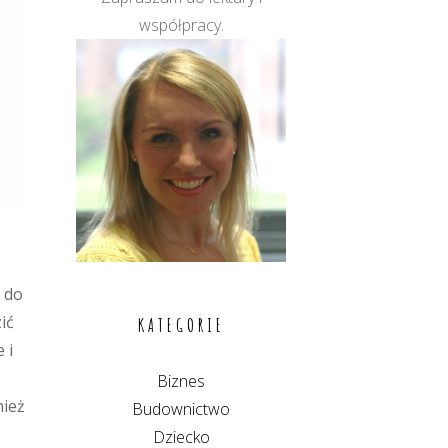
współpracy.
 do
ić
KATEGORIE
 i
Biznes
nież
Budownictwo
Dziecko