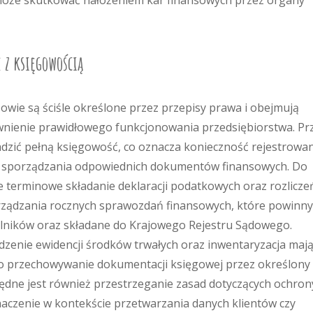
 może skutkować nałożeniem kar finansowych przez organy
e z księgowością
wie są ściśle określone przez przepisy prawa i obejmują
ewnienie prawidłowego funkcjonowania przedsiębiorstwa. Pr
dzić pełną księgowość, co oznacza konieczność rejestrowa
az sporządzania odpowiednich dokumentów finansowych. Do
terminowe składanie deklaracji podatkowych oraz rozlicze
rządzania rocznych sprawozdań finansowych, które powinny
lników oraz składane do Krajowego Rejestru Sądowego.
enie ewidencji środków trwałych oraz inwentaryzacja maj
ć o przechowywanie dokumentacji księgowej przez określony
ędne jest również przestrzeganie zasad dotyczących ochron
aczenie w kontekście przetwarzania danych klientów czy