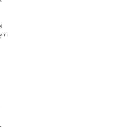
z
i
cymi
o
.