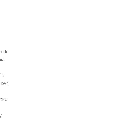
zede
nia
ń z
 być
ątku
y