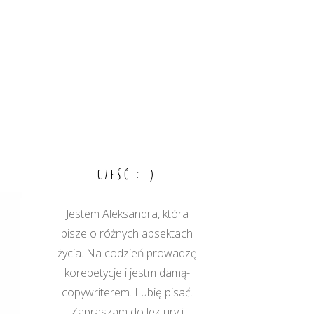
CZEŚĆ :-)
Jestem Aleksandra, która
pisze o różnych apsektach
życia. Na codzień prowadzę
korepetycje i jestm damą-
copywriterem. Lubię pisać.
Zapraszam do lektury i