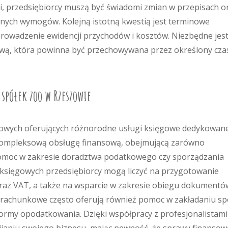
ki, przedsiębiorcy muszą być świadomi zmian w przepisach o
lnych wymogów. Kolejną istotną kwestią jest terminowe
prowadzenie ewidencji przychodów i kosztów. Niezbędne jes
wą, która powinna być przechowywana przez określony cza
 spółek zoo w Rzeszowie
nkowych oferujących różnorodne usługi księgowe dedykowan
kompleksową obsługę finansową, obejmującą zarówno
 pomoc w zakresie doradztwa podatkowego czy sporządzania
księgowych przedsiębiorcy mogą liczyć na przygotowanie
oraz VAT, a także na wsparcie w zakresie obiegu dokumentów
a rachunkowe często oferują również pomoc w zakładaniu sp
ormy opodatkowania. Dzięki współpracy z profesjonalistami