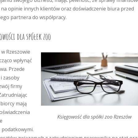
ijaniu swojego biznesu, mając pewność, że sprawy finansow
na opinie innych klientów oraz doświadczenie biura przed
iego partnera do współpracy.
owości dla spółek zoo
o w Rzeszowie
acząco wpłynąć
twa. Przede
 i zasoby
zwój firmy
 Zatrudniając
ębiorcy mają
doświadczenia
Księgowość dla spółki zoo Rzeszów
ze
i podatkowymi.