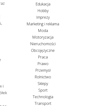
raz
Edukacja
Hobby
t
Imprezy
s,
Marketing i reklama
Moda
Motoryzacja
Nieruchomości
Obcojęzyczne
Praca
e
Prawo
Przemysł
Rolnictwo
Sklepy
 i
Sport
ółek
Technologia
Transport