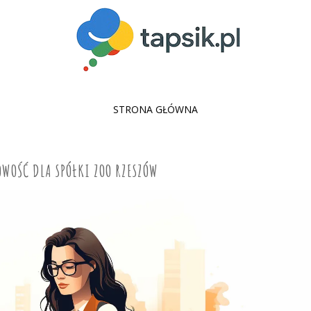
SKIP
STRONA GŁÓWNA
TO
CONTENT
OWOŚĆ DLA SPÓŁKI ZOO RZESZÓW