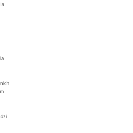
ia
e
ia
nich
ym
dzi