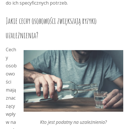
do ich specyficznych potrzeb.
Jakie cechy osobowości zwiększają ryzyko
uzależnienia?
Cech
y
osob
owo
ści
mają
znac
zący
wpły
Kto jest podatny na uzależnienia?
w na