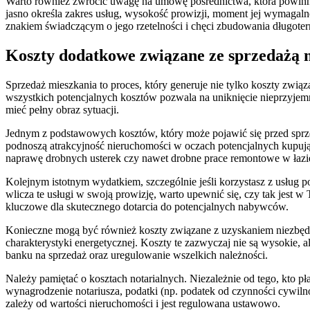
Warto również zwrócić uwagę na umowę pośrednictwa, która powinna b
jasno określa zakres usług, wysokość prowizji, moment jej wymagalno
znakiem świadczącym o jego rzetelności i chęci zbudowania długoter
Koszty dodatkowe związane ze sprzedażą 
Sprzedaż mieszkania to proces, który generuje nie tylko koszty związ
wszystkich potencjalnych kosztów pozwala na uniknięcie nieprzyjem
mieć pełny obraz sytuacji.
Jednym z podstawowych kosztów, który może pojawić się przed sprze
podnoszą atrakcyjność nieruchomości w oczach potencjalnych kupują
naprawę drobnych usterek czy nawet drobne prace remontowe w łazi
Kolejnym istotnym wydatkiem, szczególnie jeśli korzystasz z usług po
wlicza te usługi w swoją prowizję, warto upewnić się, czy tak jest w
kluczowe dla skutecznego dotarcia do potencjalnych nabywców.
Konieczne mogą być również koszty związane z uzyskaniem niezbędny
charakterystyki energetycznej. Koszty te zazwyczaj nie są wysokie, 
banku na sprzedaż oraz uregulowanie wszelkich należności.
Należy pamiętać o kosztach notarialnych. Niezależnie od tego, kto p
wynagrodzenie notariusza, podatki (np. podatek od czynności cywiln
zależy od wartości nieruchomości i jest regulowana ustawowo.