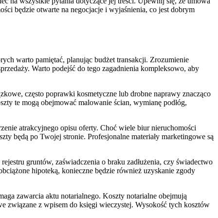
ć na wszystkie pytania dotyczące jej treści. Upewnij się, że umowa
ści będzie otwarte na negocjacje i wyjaśnienia, co jest dobrym
órych warto pamiętać, planując budżet transakcji. Zrozumienie
sprzedaży. Warto podejść do tego zagadnienia kompleksowo, aby
wiązkowe, często poprawki kosmetyczne lub drobne naprawy znacząco
 Koszty te mogą obejmować malowanie ścian, wymianę podłóg,
rzenie atrakcyjnego opisu oferty. Choć wiele biur nieruchomości
oszty będą po Twojej stronie. Profesjonalne materiały marketingowe są
ejestru gruntów, zaświadczenia o braku zadłużenia, czy świadectwo
t obciążone hipoteką, konieczne będzie również uzyskanie zgody
maga zawarcia aktu notarialnego. Koszty notarialne obejmują
owe związane z wpisem do księgi wieczystej. Wysokość tych kosztów