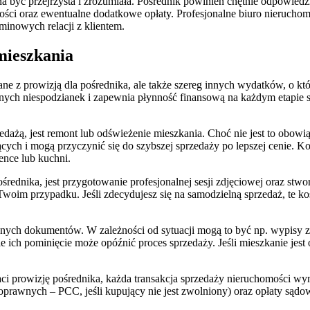
yć przejrzysta i zrozumiała. Pośrednik powinien chętnie odpowiedzie
ści oraz ewentualne dodatkowe opłaty. Profesjonalne biuro nieruchomo
minowych relacji z klientem.
mieszkania
ane z prowizją dla pośrednika, ale także szereg innych wydatków, o kt
nych niespodzianek i zapewnia płynność finansową na każdym etapie 
dażą, jest remont lub odświeżenie mieszkania. Choć nie jest to obo
cych i mogą przyczynić się do szybszej sprzedaży po lepszej cenie.
ence lub kuchni.
średnika, jest przygotowanie profesjonalnej sesji zdjęciowej oraz stwo
 Twoim przypadku. Jeśli zdecydujesz się na samodzielną sprzedaż, te k
ch dokumentów. W zależności od sytuacji mogą to być np. wypisy z r
ale ich pominięcie może opóźnić proces sprzedaży. Jeśli mieszkanie jes
łaci prowizję pośrednika, każda transakcja sprzedaży nieruchomości wy
oprawnych – PCC, jeśli kupujący nie jest zwolniony) oraz opłaty sąd