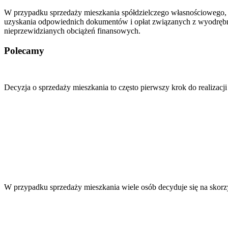
W przypadku sprzedaży mieszkania spółdzielczego własnościowego, m
uzyskania odpowiednich dokumentów i opłat związanych z wyodrębnien
nieprzewidzianych obciążeń finansowych.
Polecamy
Nawigacja
wpisu
Decyzja o sprzedaży mieszkania to często pierwszy krok do realizac
W przypadku sprzedaży mieszkania wiele osób decyduje się na skorz