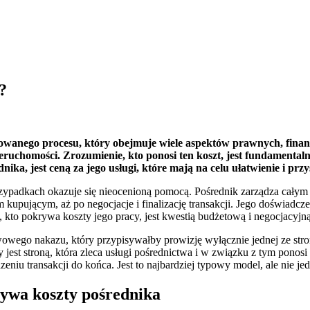
?
owanego procesu, który obejmuje wiele aspektów prawnych, finan
nieruchomości. Zrozumienie, kto ponosi ten koszt, jest fundamenta
ika, jest ceną za jego usługi, które mają na celu ułatwienie i przy
rzypadkach okazuje się nieocenioną pomocą. Pośrednik zarządza całym
ym kupującym, aż po negocjacje i finalizację transakcji. Jego doświad
e, kto pokrywa koszty jego pracy, jest kwestią budżetową i negocjacyjną
wego nakazu, który przypisywałby prowizję wyłącznie jednej ze stron
jest stroną, która zleca usługi pośrednictwa i w związku z tym ponosi 
niu transakcji do końca. Jest to najbardziej typowy model, ale nie j
rywa koszty pośrednika