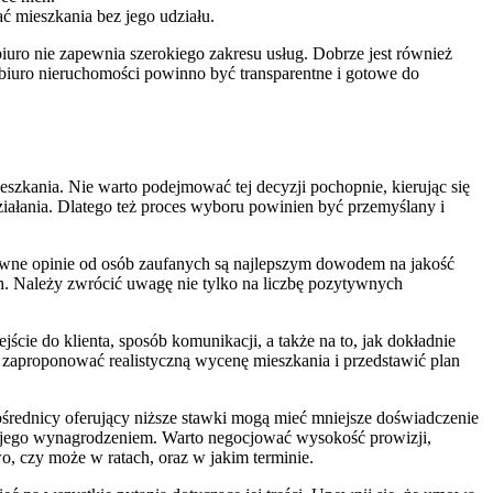
ć mieszkania bez jego udziału.
iuro nie zapewnia szerokiego zakresu usług. Dobrze jest również
 biuro nieruchomości powinno być transparentne i gotowe do
zkania. Nie warto podejmować tej decyzji pochopnie, kierując się
działania. Dlatego też proces wyboru powinien być przemyślany i
ywne opinie od osób zaufanych są najlepszym dowodem na jakość
h. Należy zwrócić uwagę nie tylko na liczbę pozytywnych
ie do klienta, sposób komunikacji, a także na to, jak dokładnie
 zaproponować realistyczną wycenę mieszkania i przedstawić plan
ośrednicy oferujący niższe stawki mogą mieć mniejsze doświadczenie
z jego wynagrodzeniem. Warto negocjować wysokość prowizji,
wo, czy może w ratach, oraz w jakim terminie.