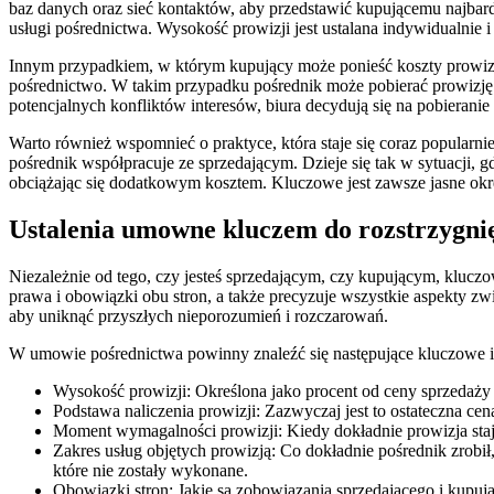
baz danych oraz sieć kontaktów, aby przedstawić kupującemu najbard
usługi pośrednictwa. Wysokość prowizji jest ustalana indywidualnie i
Innym przypadkiem, w którym kupujący może ponieść koszty prowizji, 
pośrednictwo. W takim przypadku pośrednik może pobierać prowizję o
potencjalnych konfliktów interesów, biura decydują się na pobieranie pr
Warto również wspomnieć o praktyce, która staje się coraz popularni
pośrednik współpracuje ze sprzedającym. Dzieje się tak w sytuacji, 
obciążając się dodatkowym kosztem. Kluczowe jest zawsze jasne okre
Ustalenia umowne kluczem do rozstrzygnię
Niezależnie od tego, czy jesteś sprzedającym, czy kupującym, kluc
prawa i obowiązki obu stron, a także precyzuje wszystkie aspekty zwi
aby uniknąć przyszłych nieporozumień i rozczarowań.
W umowie pośrednictwa powinny znaleźć się następujące kluczowe i
Wysokość prowizji: Określona jako procent od ceny sprzedaży l
Podstawa naliczenia prowizji: Zazwyczaj jest to ostateczna ce
Moment wymagalności prowizji: Kiedy dokładnie prowizja staje
Zakres usług objętych prowizją: Co dokładnie pośrednik zrobił,
które nie zostały wykonane.
Obowiązki stron: Jakie są zobowiązania sprzedającego i kupuj