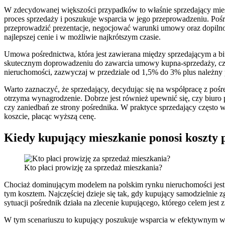
W zdecydowanej większości przypadków to właśnie sprzedający mieszka
proces sprzedaży i poszukuje wsparcia w jego przeprowadzeniu. Pośre
przeprowadzić prezentacje, negocjować warunki umowy oraz dopilnowa
najlepszej cenie i w możliwie najkrótszym czasie.
Umowa pośrednictwa, która jest zawierana między sprzedającym a bi
skutecznym doprowadzeniu do zawarcia umowy kupna-sprzedaży, czyli 
nieruchomości, zazwyczaj w przedziale od 1,5% do 3% plus należny po
Warto zaznaczyć, że sprzedający, decydując się na współpracę z po
otrzyma wynagrodzenie. Dobrze jest również upewnić się, czy biuro
czy zaniedbań ze strony pośrednika. W praktyce sprzedający często 
koszcie, płacąc wyższą cenę.
Kiedy kupujący mieszkanie ponosi koszty 
Kto płaci prowizję za sprzedaż mieszkania?
Chociaż dominującym modelem na polskim rynku nieruchomości jest sy
tym kosztem. Najczęściej dzieje się tak, gdy kupujący samodzielnie z
sytuacji pośrednik działa na zlecenie kupującego, którego celem jest 
W tym scenariuszu to kupujący poszukuje wsparcia w efektywnym wy