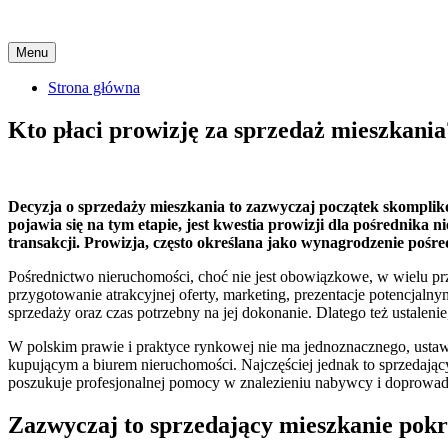
Skip
Menu
to
content
Strona główna
Kto płaci prowizję za sprzedaż mieszkania
Decyzja o sprzedaży mieszkania to zazwyczaj początek skomplik
pojawia się na tym etapie, jest kwestia prowizji dla pośrednika 
transakcji. Prowizja, często określana jako wynagrodzenie pośredn
Pośrednictwo nieruchomości, choć nie jest obowiązkowe, w wielu p
przygotowanie atrakcyjnej oferty, marketing, prezentacje potencjaln
sprzedaży oraz czas potrzebny na jej dokonanie. Dlatego też ustaleni
W polskim prawie i praktyce rynkowej nie ma jednoznacznego, ustawo
kupującym a biurem nieruchomości. Najczęściej jednak to sprzedający 
poszukuje profesjonalnej pomocy w znalezieniu nabywcy i doprowadze
Zazwyczaj to sprzedający mieszkanie pok