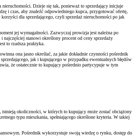
nieruchomości. Dzieje się tak, ponieważ to sprzedający inicjuje
edzę i czas, aby znaleźć odpowiedniego kupca, przygotować ofertę,
orzyści dla sprzedającego, czyli sprzedaż nieruchomości po jak
moment jej wymagalności. Zazwyczaj prowizja jest należna po
 najczęściej stanowi określony procent od ceny sprzedaży
st to rzadsza praktyka.
winna ona jasno określać, za jakie dokładnie czynności pośrednik
o sprzedającego, jak i kupującego w przypadku ewentualnych błędów
awia, że ostatecznie to kupujący pośrednio partycypuje w tym
istnieją okoliczności, w których to kupujący może zostać obciążony
retnego typu mieszkania, spełniającego określone kryteria. W takiej
nansowym. Pośrednik wykorzystuje swoją wiedzę o rynku, dostęp do