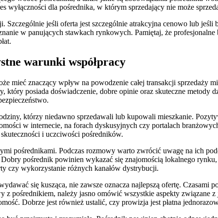
s wyłączności dla pośrednika, w którym sprzedający nie może sprzeda
zególnie jeśli oferta jest szczególnie atrakcyjna cenowo lub jeśli b
eznanie w panujących stawkach rynkowych. Pamiętaj, że profesjonalne
łat.
ystne warunki współpracy
że mieć znaczący wpływ na powodzenie całej transakcji sprzedaży mies
sty, który posiada doświadczenie, dobre opinie oraz skuteczne metody 
bezpieczeństwo.
rodziny, którzy niedawno sprzedawali lub kupowali mieszkanie. Pozyt
homości w internecie, na forach dyskusyjnych czy portalach branżowyc
, skuteczności i uczciwości pośredników.
mi pośrednikami. Podczas rozmowy warto zwrócić uwagę na ich podejśc
. Dobry pośrednik powinien wykazać się znajomością lokalnego rynku,
erty czy wykorzystanie różnych kanałów dystrybucji.
wydawać się kusząca, nie zawsze oznacza najlepszą ofertę. Czasami p
owy z pośrednikiem, należy jasno omówić wszystkie aspekty związane 
omość. Dobrze jest również ustalić, czy prowizja jest płatna jednorazo