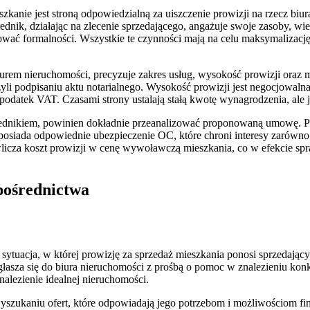
nie jest stroną odpowiedzialną za uiszczenie prowizji na rzecz biura 
dnik, działając na zlecenie sprzedającego, angażuje swoje zasoby, wi
ć formalności. Wszystkie te czynności mają na celu maksymalizację k
urem nieruchomości, precyzuje zakres usług, wysokość prowizji oraz 
podpisaniu aktu notarialnego. Wysokość prowizji jest negocjowalna i
datek VAT. Czasami strony ustalają stałą kwotę wynagrodzenia, ale je
średnikiem, powinien dokładnie przeanalizować proponowaną umowę. Po
 posiada odpowiednie ubezpieczenie OC, które chroni interesy zarówn
wlicza koszt prowizji w cenę wywoławczą mieszkania, co w efekcie spr
pośrednictwa
tuacja, w której prowizję za sprzedaż mieszkania ponosi sprzedający, 
głasza się do biura nieruchomości z prośbą o pomoc w znalezieniu konk
znalezienie idealnej nieruchomości.
szukaniu ofert, które odpowiadają jego potrzebom i możliwościom fi