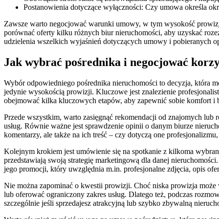
Postanowienia dotyczące wyłączności: Czy umowa określa okre
Zawsze warto negocjować warunki umowy, w tym wysokość prowizji. Szc
porównać oferty kilku różnych biur nieruchomości, aby uzyskać roz
udzielenia wszelkich wyjaśnień dotyczących umowy i pobieranych op
Jak wybrać pośrednika i negocjować korz
Wybór odpowiedniego pośrednika nieruchomości to decyzja, która mo
jedynie wysokością prowizji. Kluczowe jest znalezienie profesjonali
obejmować kilka kluczowych etapów, aby zapewnić sobie komfort i 
Przede wszystkim, warto zasięgnąć rekomendacji od znajomych lub 
usług. Równie ważne jest sprawdzenie opinii o danym biurze nieruc
komentarzy, ale także na ich treść – czy dotyczą one profesjonalizmu
Kolejnym krokiem jest umówienie się na spotkanie z kilkoma wybrany
przedstawiają swoją strategię marketingową dla danej nieruchomości
jego promocji, który uwzględnia m.in. profesjonalne zdjęcia, opis of
Nie można zapominać o kwestii prowizji. Choć niska prowizja może 
lub oferować ograniczony zakres usług. Dlatego też, podczas rozm
szczególnie jeśli sprzedajesz atrakcyjną lub szybko zbywalną nieruch