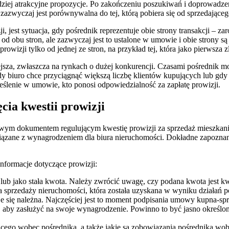
ziej atrakcyjne propozycje. Po zakończeniu poszukiwań i doprowadzeni
 zazwyczaj jest porównywalna do tej, którą pobiera się od sprzedająceg
jest sytuacja, gdy pośrednik reprezentuje obie strony transakcji – zar
d obu stron, ale zazwyczaj jest to ustalone w umowie i obie strony są
owizji tylko od jednej ze stron, na przykład tej, która jako pierwsza zl
ejsza, zwłaszcza na rynkach o dużej konkurencji. Czasami pośrednik mo
gdy biuro chce przyciągnąć większą liczbę klientów kupujących lub gdy
ślenie w umowie, kto ponosi odpowiedzialność za zapłatę prowizji.
cia kwestii prowizji
zowym dokumentem regulującym kwestię prowizji za sprzedaż mieszkani
ązane z wynagrodzeniem dla biura nieruchomości. Dokładne zapoznanie s
nformacje dotyczące prowizji:
ub jako stała kwota. Należy zwrócić uwagę, czy podana kwota jest kwo
na sprzedaży nieruchomości, która została uzyskana w wyniku działań p
 się należna. Najczęściej jest to moment podpisania umowy kupna-spr
 aby zasłużyć na swoje wynagrodzenie. Powinno to być jasno określone,
ącego wobec pośrednika, a także jakie są zobowiązania pośrednika wob