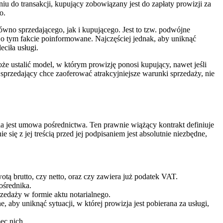
u do transakcji, kupujący zobowiązany jest do zapłaty prowizji za
o.
ówno sprzedającego, jak i kupującego. Jest to tzw. podwójne
 o tym fakcie poinformowane. Najczęściej jednak, aby uniknąć
eciła usługi.
że ustalić model, w którym prowizję ponosi kupujący, nawet jeśli
 sprzedający chce zaoferować atrakcyjniejsze warunki sprzedaży, nie
a jest umowa pośrednictwa. Ten prawnie wiążący kontrakt definiuje
ię z jej treścią przed jej podpisaniem jest absolutnie niezbędne,
tą brutto, czy netto, oraz czy zawiera już podatek VAT.
ośrednika.
zedaży w formie aktu notarialnego.
 aby uniknąć sytuacji, w której prowizja jest pobierana za usługi,
ec nich.